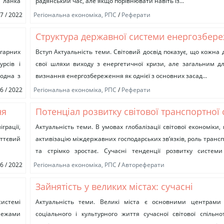
 ланка
радянський час, але якщо порівнювати навіть із...
07 / 2022
Регіональна економіка, РПС
/
Реферати
Структура державної системи енергозбер
Україні
агарних
Вступ Актуальність теми. Світовий досвід показує, що кожна
рсів і
свої шляхи виходу з енергетичної кризи, але загальним дл
 одна з
визнання енергозбереження як однієї з основних засад...
06 / 2022
Регіональна економіка, РПС
/
Реферати
ня
Потенціал розвитку світової транспортної
012
грації,
Актуальність теми. В умовах глобалізації світової економіки
уттєвий
активізацію міждержавних господарських зв’язків, роль трансп
та стрімко зростає. Сучасні тенденції розвитку систем
економічних відносин передбачають зміну традиційних...
06 / 2022
Регіональна економіка, РПС
/
Автореферати
Зайнятість у великих містах: сучасні
трансформаційні процеси та їх регулюван
истемі
Актуальність теми. Великі міста є основними центрами 
 межами
соціального і культурного життя сучасної світової спільн