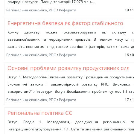
природні ресурси. Площа території: 17,075 млн....
Регіональна економіка, РПС
/
Реферати
19 / 
Енергетична безпека як фактор стабільного
розвитку регіональної економіки
Кожну державу можна охарактеризувати як складну си
взаємопов’язаних та нерозривних процесів. З плином часу ці п
зазнають певних змін під тиском зовнішніх факторів, так як і сама 
є...
Регіональна економіка, РПС
/
Реферати
16 / 
Основні проблеми розвитку продуктивних сил
України та її регіонів
Вступ 1. Методологічні питання розвитку і розміщення продуктивних
Економічні закони і закономірності розвитку РПС. Висновки 
використаної літератури Вступ Дослідження проблем сутності і ст
продуктивних сил знайшли...
Регіональна економіка, РПС
/
Реферати
17 / 
Регіональна політика ЄС
Вступ. Розділ 1. Методологія, дослідження регіональної по
інтеграційного угруповування. 1.1. Суть та значення регіональної пол