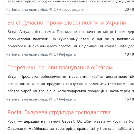
власних територій обумовили використання просторового підходу як 
взаємодії та...
Регіональна економіка, РПС
/
Автореферати
20 / 
Зміст сучасної промислової політики України
Вступ Актуальність теми. Правильне визначення місця і ролі де
промислової політики на сучасному етапі є однією з важливи
прискорення економічного зростання і підвищення соціального до
Українського народу. При...
Регіональна економіка, РПС
/
Реферати
10 / 
Теоретичні основи планування обсягом
виробництва зерна
Вступ Проблема забезпечення населення країни достатньою кіл
вітчизняних якісних продуктів харчування залежить головним чи
обсягу виробництва сільськогосподарської продукції і насамперед 
важливого виду продовольчих ресурсів, цінної сировини...
Регіональна економіка, РПС
/
Реферати
16 / 
Росія. Галузева структура господарства
Росія — держава на півночі Євразії. Офіційні назви — Росія та Ро
Федерація. Найбільша за територією країна світу і одна з найбага