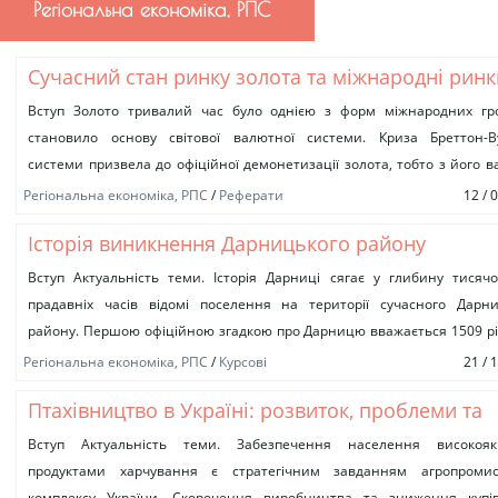
Регіональна економіка, РПС
Сучасний стан ринку золота та міжнародні ринк
золота
Вступ Золото тривалий час було однією з форм міжнародних гр
становило основу світової валютної системи. Криза Бреттон-Ву
системи призвела до офіційної демонетизації золота, тобто з його в
не...
Регіональна економіка, РПС
/
Реферати
12 / 
Історія виникнення Дарницького району
Вступ Актуальність теми. Історія Дарниці сягає у глибину тисячо
прадавніх часів відомі поселення на території сучасного Дарни
району. Першою офіційною згадкою про Дарницю вважається 1509 рі
у...
Регіональна економіка, РПС
/
Курсові
21 / 
Птахівництво в Україні: розвиток, проблеми та
сучасний стан
Вступ Актуальність теми. Забезпечення населення високояк
продуктами харчування є стратегічним завданням агропромис
комплексу України. Скорочення виробництва та зниження купів