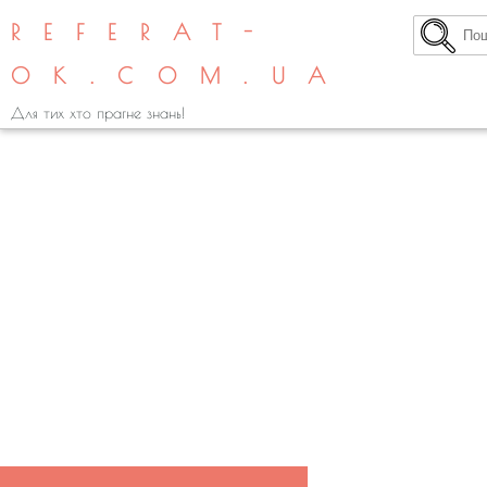
REFERAT-
OK.COM.UA
Для тих хто прагне знань!