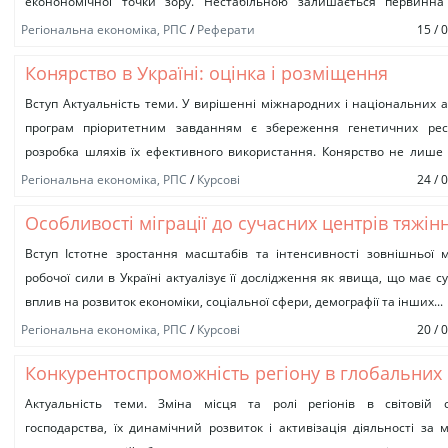
еконономічної точки зору. Нестабільною залишається первинна
зернового господарства, галузь пропонує ринку...
Регіональна економіка, РПС
/
Реферати
15 / 
Конярство в Україні: оцінка і розміщення
Вступ Актуальність теми. У вирішенні міжнародних і національних 
програм пріоритетним завданням є збереження генетичних ресу
розробка шляхів їх ефективного використання. Конярство не лише
традиційних галузей...
Регіональна економіка, РПС
/
Курсові
24 / 
Особливості міграції до сучасних центрів тяжін
робочої сили та тенденції її розвитку (2006 — 2
Вступ Істотне зростання масштабів та інтенсивності зовнішньої мі
робочої сили в Україні актуалізує її дослідження як явища, що має с
рр.)
вплив на розвиток економіки, соціальної сфери, демографії та інших...
Регіональна економіка, РПС
/
Курсові
20 / 
Конкурентоспроможність регіону в глобальних
умовах взаємовпливів просторово-економічних
Актуальність теми. Зміна місця та ролі регіонів в світовій с
господарства, їх динамічний розвиток і активізація діяльності за
систем