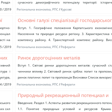
 Розділ
сучасного демографічного потенціалу території: історич
екологічні, соціальні, економічні. 3. Чисельність...
10 / 2019
Регіональна економіка, РПС
/
Курсові
ї
Основні галузі спеціалізації господарсько
комплексу Карпатського економічного ра
ортно-
Вступ. 1. Географічне положення Карпатського економічно
тенціал
Населення та природні ресурси регіону. 3. Характеристика 
асті на
комплексу району. 4. Транспортний комплекс району. Вис
родно-
використаної літератури. Вступ Територія району...
05 / 2019
Регіональна економіка, РПС
/
Реферати
вних
Ринок дорогоцінних металів
ктивний
Вступ 1. Світові ринки дорогоцінних металів: сучасний ст
ктура і
чинники впливу 2. Світовий ринок срібла: попит та пропозиц
уктура,
ринок платини: попит та пропозиція Висновки Список використ
04 / 2019
Регіональна економіка, РПС
/
Реферати
Природный рекреационный потенциал и
рекреационное зонирование территории
рського
Введение. Раздел 1. Аспекты развития рекреационного потен
них сил
1.1. Понятие природных условий и ресурсов Крыма