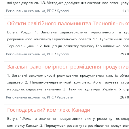
які досліджуються. 1.3. Методика дослідження експортного потенціалу.
2. Елементи формування експортного потенціалу Дніпропетровської...
Регіональна економіка, РПС
/
Курсові
1 / 
Об’єкти релігійного паломництва Тернопільсько
області
Вступ. Розділ 1. Загальна характеристика туристичного та кур
рекреаційного комплексу Тернопільської області. 1.1. Туристичний по
Тернопільщини. 1.2. Концепція розвитку туризму Тернопільської обл
основі ефективного використання культурно-історичних та при
Регіональна економіка, РПС
/
Курсові
25 / 
рекреаційних ресурсів....
Загальні закономірності розміщення продукти
сил, їх об’єктивний характер
1. Загальні закономірності розміщення продуктивних сил, їх об’є
характер 2. Паливно-енергетичний комплекс, його галузева стру
народогосподарське значення 3. Технічні культури України, їх стр
зональність розміщення та вплив на...
Регіональна економіка, РПС
/
Реферати
26 / 
Господарський комплекс Канади
Вступ. 1.Роль та значення продуктивних сил у розвитку господа
комплексу Канади. 2. Передумови розвитку та розміщення продуктив