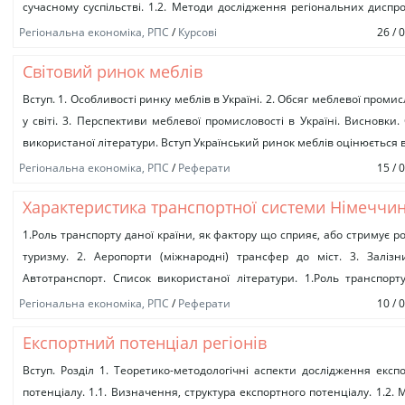
сучасному суспільстві. 1.2. Методи дослідження регіональних диспр
GSP, GDP of region, personal income....
Регіональна економіка, РПС
/
Курсові
26 / 
Світовий ринок меблів
Вступ. 1. Особливості ринку меблів в Україні. 2. Обсяг меблевої промис
у світі. 3. Перспективи меблевої промисловості в Україні. Висновки.
використаної літератури. Вступ Український ринок меблів оцінюється в.
Регіональна економіка, РПС
/
Реферати
15 / 
Характеристика транспортної системи Німеччи
1.Роль транспорту даної країни, як фактору що сприяє, або стримує р
туризму. 2. Аеропорти (міжнародні) трансфер до міст. 3. Залізн
Автотранспорт. Список використаної літератури. 1.Роль транспорт
країни,...
Регіональна економіка, РПС
/
Реферати
10 / 
Експортний потенціал регіонів
Вступ. Розділ 1. Теоретико-методологічні аспекти дослідження експ
потенціалу. 1.1. Визначення, структура експортного потенціалу. 1.2. 