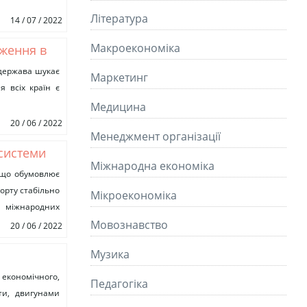
Літературa
14 / 07 / 2022
Макроекономіка
еження в
 держава шукає
Маркетинг
я всіх країн є
Медицина
20 / 06 / 2022
Менеджмент організації
 системи
Міжнародна економіка
, що обумовлює
орту стабільно
Мікроекономіка
и міжнародних
Мовознавство
20 / 06 / 2022
Музика
ня
економічного,
Педагогіка
оти, двигунами