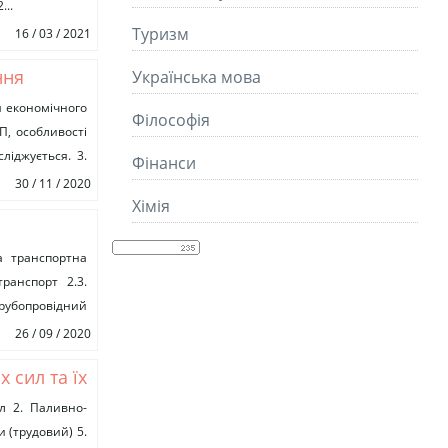
...
Туризм
16 / 03 / 2021
ння
Українська мова
я економічного
Філософія
П, особливості
ліджується. 3.
Фінанси
30 / 11 / 2020
Хімія
а транспортна
ранспорт 2.3.
убопровідний
26 / 09 / 2020
 сил та їх
л 2. Паливно-
 (трудовий) 5.