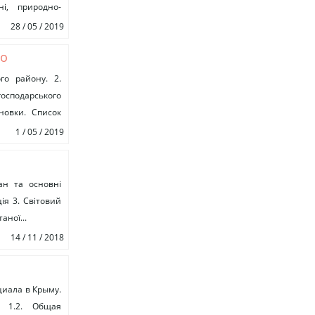
ні, природно-
28 / 05 / 2019
го
йону
го району. 2.
господарського
новки. Список
1 / 05 / 2019
ан та основні
ія 3. Світовий
аної...
14 / 11 / 2018
 Крыма
циала в Крыму.
. 1.2. Общая