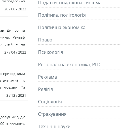
господарської
Податки, податкова система
20 / 06 / 2022
Політика, політологія
Політична економіка
 області
ами Дніпро та
очини. Рельєф
Право
илястий – на
Психологія
27 / 04 / 2022
Регіональна економіка, РПС
ми природними
Реклама
матичними) є
я людини, їм
Релігія
3 / 12 / 2021
Соціологія
Страхування
слідників, діє
00 іноземних.
Технічні науки