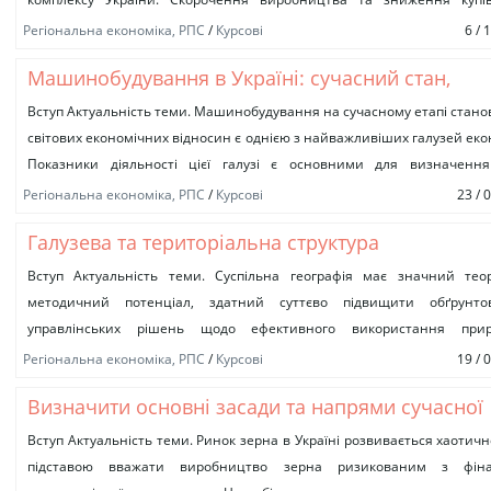
спроможності населення призвело до значного зменшення спож
Регіональна економіка, РПС
/
Курсові
6 / 
молока, м’ясопродуктів і...
Машинобудування в Україні: сучасний стан,
проблеми та перспективи
Вступ Актуальність теми. Машинобудування на сучасному етапі стан
світових економічних відносин є однією з найважливіших галузей еко
Показники діяльності цієї галузі є основними для визначення
економічного розвитку країни....
Регіональна економіка, РПС
/
Курсові
23 / 
Галузева та територіальна структура
господарського комплексу Хмельницької облас
Вступ Актуальність теми. Суспільна географія має значний теор
методичний потенціал, здатний суттєво підвищити обґрунтов
управлінських рішень щодо ефективного використання прир
трудових, територіальних, матеріально-технічних, інтелектуальних т
Регіональна економіка, РПС
/
Курсові
19 / 
ресурсів кожного регіону держави...
Визначити основні засади та напрями сучасної
аграрної політики України (2010-2012 рр.)
Вступ Актуальність теми. Ринок зерна в Україні розвивається хаотичн
підставою вважати виробництво зерна ризикованим з фіна