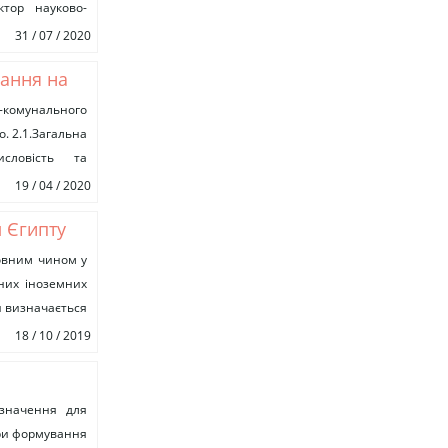
ктор науково-
31 / 07 / 2020
нання на
подарства
-комунального
. 2.1.Загальна
исловість та
рактеристика
19 / 04 / 2020
л Єгипту
ту)
овним чином у
тних іноземних
н визначається
18 / 10 / 2019
 значення для
ори формування