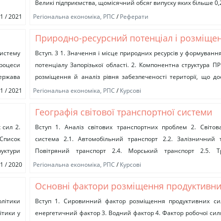
Великі підприємства, щомісячний обсяг випуску яких більше 0,2
11 / 2021
Регіональна економіка, РПС
/
Реферати
Природно-ресурсний потенціал і розміще
продуктивних сил Запоріжської області
стему
Вступ. 3 1. Значення і місце природних ресурсів у формуванн
роцеси
потенціалу Запорізької області. 2. Компонентна структура ПР
держава
розміщення й аналіз рівня забезпеченості території, що дос
Вплив...
01 / 2021
Регіональна економіка, РПС
/
Курсові
Географія світової транспортної системи
 сил 2.
Вступ 1. Аналіз світових транспортних проблем 2. Світов
Список
система 2.1. Автомобільний транспорт 2.2. Залізничний т
руктури
Повітряний транспорт 2.4. Морський транспорт 2.5. Тр
транспорт Висновки Список використаної літератури...
11 / 2020
Регіональна економіка, РПС
/
Курсові
Основні фактори розміщення продуктивних
сутність
літики
Вступ 1. Сировинний фактор розміщення продуктивних си
ітики у
енергетичний фактор 3. Водний фактор 4. Фактор робочої сили