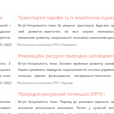
и
Транспортні тарифи та їх аналітична оцінк
ошей і
Вступ Актуальність теми. За рахунок транспорту будь-яка 
дської
свій розвиток практично по всіх галузях економіки
артістю
показників розвитку національної економіки неможливо досяг
діяльності транспортної системи, а...
05 / 2023
Регіональна економіка, РПС
/
Реферати
Рекреаційні ресурси природно-заповідног
України
літь. З
Вступ Актуальність теми. Основні проблеми розвитку запов
цького
Україні зумовлені, передусім, недосконалістю системи управлін
к, коли
низьким рівнем фінансування, матеріально-технічного 
недостатнім розвитком спеціальних наукових досліджень, слаб
12 / 2022
Регіональна економіка, РПС
/
Курсові
Природно-ресурсний потенціал (ПРП) і
регіональний розвиток та розміщення
існими
Вступ Актуальність теми. Перехід до ринкових відносин пі
лового
значення регіональної економіки. Регіон у сучасній еко
продуктивних сил
ельної
розглядається як територія, яка характеризується певно