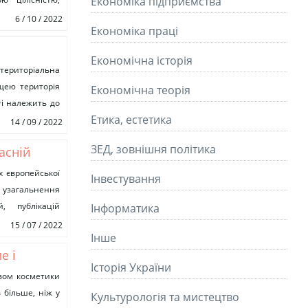
Економіка підприємства
6 / 10 / 2022
Економіка праці
Економічна історія
територіальна
ощею територія
Економічна теорія
ті належить до
Етика, естетика
14 / 09 / 2022
ЗЕД, зовнішня політика
асній
х європейської
Інвестування
та узагальнення
й, публікацій
Інформатика
...
15 / 07 / 2022
Інше
е і
Історія України
твом косметики
 більше, ніж у
Культурологія та мистецтво