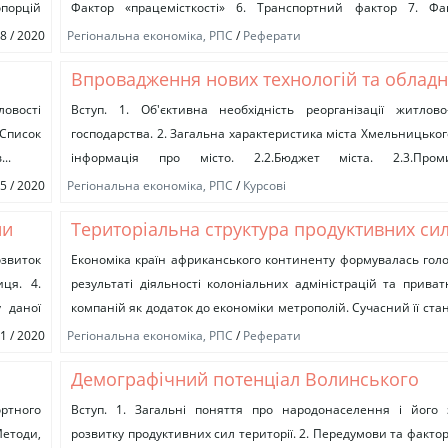
опорцій
Фактор «працемісткості» 6. Транспортний фактор 7. Фа
технічного прогресу 8....
08 / 2020
Регіональна економіка, РПС
/
Реферати
Впровадження нових технологій та облад
підприємствах житлово-комунального гос
ловості
Вступ. 1. Об'єктивна необхідність реорганізації житлово
 Список
господарства. 2. Загальна характеристика міста Хмельницького
..
інформація про місто. 2.2.Бюджет міста. 2.3.Пром
зовнішньоекономічна діяльність міста. 3. Загальна ха
05 / 2020
Регіональна економіка, РПС
/
Курсові
підприємства “Хмельницьктеплокомуненерго”. 3.1…....
ни
Територіальна структура продуктивних си
(аналіз економічних районів та вузлів Єгип
озвиток
Економіка країн африканського континенту формувалась гол
иця. 4.
результаті діяльності колоніальних адміністрацій та прива
у даної
компаній як додаток до економіки метрополій. Сучасний її ста
впливом різноманітних зовнішніх факторів....
01 / 2020
Регіональна економіка, РПС
/
Реферати
Демографічний потенціал Волинського
економічного району та особливості його
ортного
Вступ. 1. Загальні поняття про народонаселення і його
Методи,
розвитку продуктивних сил території. 2. Передумови та факт
розміщення