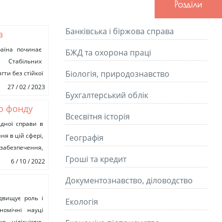
Розділи
Банківська і біржова справа
а
країна починає
БЖД та охорона праці
. Стабільних
Біологія, природознавство
ти без стійкої
27 / 02 / 2023
Бухгалтерський облік
о фонду
Всесвітня історія
ідної справи в
ня в цій сфері,
Географія
забезпечення,
Гроші та кредит
кою...
6 / 10 / 2022
Документознавство, діловодство
двищує роль і
Екологія
номічні науці
ю цілісністю,