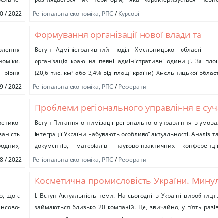
ивання
взаємопов’язаністю її складових елементів...
10 / 2022
Регіональна економіка, РПС
/
Курсові
Формування організації нової влади та
адміністративно-територіального устрою
овлення
Вступ Адміністративний поділ Хмельницької області — 
номіки.
організація краю на певні адміністративні одиниці. За пл
Хмельниччини
 рівня
(20,6 тис. км² або 3,4% від площі країни) Хмельницької облас
невеликих...
09 / 2022
Регіональна економіка, РПС
/
Реферати
Проблеми регіонального управління в суч
ті
Україні
етико-
Вступ Питання оптимізації регіонального управління в умова
аність
інтеграції України набувають особливої актуальності. Аналіз 
одних,
документів, матеріалів науково-практичних конференці
а інших
українських і зарубіжних авторів дозволяє виділити такі основні
08 / 2022
Регіональна економіка, РПС
/
Реферати
Косметична промисловість України. Минул
майбутнє
о, що є
І. Вступ Актуальність теми. На сьогодні в Україні виробниц
нсово-
займаються близько 20 компаній. Це, звичайно, у п’ять разів