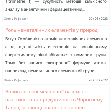
Titrimetrie f) — сукупність методів кількісного
аналізу в аналітичній і фармацевтичній...
Хімія
/
Реферати
20 / 06 / 2023
Роль неметалічних елементів у природі
Вступ Особливістю атомів неметалічних елементів
є те, що кількість електронів на зовнішньому
енергетичному рівні збігається з номером групи.
Тому без запису електронної формули атома,
наприклад, неметалічного елемента VII групи...
Хімія
/
Реферати
28 / 03 / 2022
Вплив лесової меліорації на хімічні
властивості та продуктивність Чорнозему
Таврії, осолонцьованого в процесі