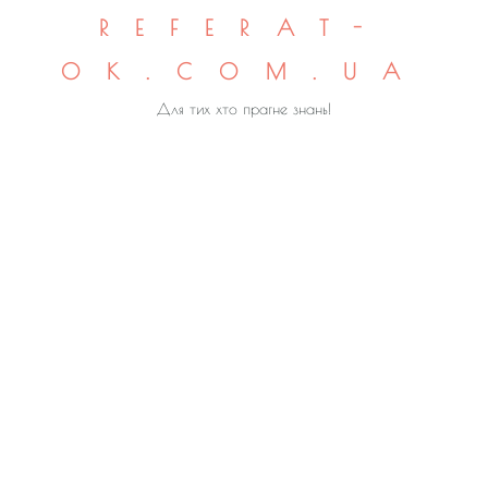
REFERAT-
OK.COM.UA
Для тих хто прагне знань!