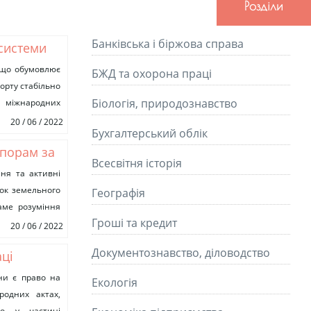
Розділи
Банківська і біржова справа
 системи
, що обумовлює
БЖД та охорона праці
орту стабільно
Біологія, природознавство
и міжнародних
20 / 06 / 2022
Бухгалтерський облік
порам за
Всесвітня історія
порядку
ня та активні
ток земельного
Географія
аме розуміння
Гроші та кредит
20 / 06 / 2022
Документознавство, діловодство
аці
ни є право на
Екологія
родних актах,
го у частині