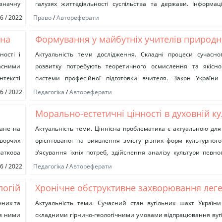
 значну
галузях життєдіяльності суспільства та держави. Інформаці
мають складну структуру, одним із...
06 / 2022
Право
/
Автореферати
ина
Формування у майбутніх учителів природ
дисциплін умінь оцінювати навчальні дос
ності і
Актуальність теми дослідження. Складні процеси сучасног
асними
розвитку потребують теоретичного осмислення та якісн
учнів основної школи
нтексті
системи професійної підготовки вчителя. Закон України 
Державна національна програма «Освіта» («Україна ХХІ століття»
06 / 2022
Педагогіка
/
Автореферати
Морально-естетичні цінності в духовній ку
сучасної української молодої сім’ї
ване на
Актуальність теми. Ціннісна проблематика є актуальною для к
ворчих
орієнтованої на виявлення змісту різних форм культурного
чаткова
з’ясування їхніх потреб, здійснення аналізу культури певног
Зважаючи на те, що...
06 / 2022
Педагогіка
/
Автореферати
логій
Хронічне обструктивне захворювання леге
ніх
шахтарів вугільних шахт (діагностика, ліку
чних та
Актуальність теми. Сучасний стан вугільних шахт Україн
 з ними
складними гірничо-геологічними умовами відпрацювання вугі
профілактика)