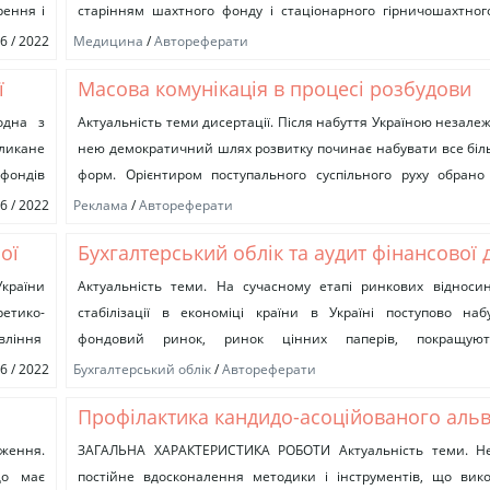
рення і
старінням шахтного фонду і стаціонарного гірничошахтног
дефіцитом кваліфікованих кадрів, незадовільним станом охорон
06 / 2022
Медицина
/
Автореферати
ї
Масова комунікація в процесі розбудови
громадянського суспільства: історія, теорі
одна з
Актуальність теми дисертації. Після набуття Україною незале
ликане
нею демократичний шлях розвитку починає набувати все біл
українські реалії
фондів
форм. Орієнтиром поступального суспільного руху обрано
 саме:
суспільство, яке вже утвердило себе...
06 / 2022
Реклама
/
Автореферати
ої
Бухгалтерський облік та аудит фінансової 
підприємства
України
Актуальність теми. На сучасному етапі ринкових відносин
ретико-
стабілізації в економіці країни в Україні поступово наб
вління
фондовий ринок, ринок цінних паперів, покращуют
.
фінансування та вкладання капіталу....
06 / 2022
Бухгалтерський облік
/
Автореферати
Профілактика кандидо-асоційованого альв
аїни
ження.
ЗАГАЛЬНА ХАРАКТЕРИСТИКА РОБОТИ Актуальність теми. Н
що має
постійне вдосконалення методики і інструментів, що вико