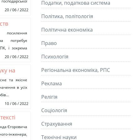
господарської
Податки, податкова система
20 / 06 / 2022
Політика, політологія
ств
Політична економіка
і посилення
тва потребує
Право
ПК, і зокрема
жені світовою
Психологія
20 / 06 / 2022
уку на
Регіональна економіка, РПС
культурні
існе та якісне
Реклама
начення в усіх
ліття
ів...
Релігія
10 / 06 / 2022
Соціологія
тексті
Страхування
нального
анда Єгоровича
ного-інженера,
Технічні науки