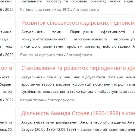
лежної
суспільного прогресу та основою розвитку нових видів 
...
діяльності, а отже, і зайнятості...
06 / 2022
Регіональна економіка, РПС
/
Автореферати
Розвиток сільськогосподарських підприєм
атичної
Актуальність теми. Підвищення ефективності 
лади і
конкурентоспроможності агропромислового виробниц
ті над
якіснішого розв’язання проблем розвитку всіх складових А
сільськогосподарських під-приємств. Нові виклики, пород
06 / 2022
Економіка підприємства
/
Автореферати
продовольчою кризою, одночасно стають...
ьми в
Становлення та розвиток періодичного др
й
Слобожанщині та його вплив на освітньо-
життя і
Актуальність теми. У наш час відбувається постійне кільк
Україні
зростання засобів масової інформації, посилення їх ролі та з
процеси у регіоні в XIX – на початку XX сто
 всіма
суспільних процесах, вони стали одним із найдоступніших засоб
06 / 2022
Історія України
/
Автореферати
Діяльність Аманда Струве (1835-1898) в кон
лі
розвитку залізничного транспорту і кому
чний та
Актуальність теми дослідження. Аналіз творчої спадщини Ам
довж ХХ
Струве (30.05.1835-12.09.1898) – визначного вітчизняного вче
господарства