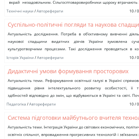
вкрай незадовільним. Сільгосптоваровиробники щороку втрачають
частину як потенційної, так і вже виробленої...
Технічні науки
/
Автореферати
10 / 
Суспільно-політичні погляди та наукова спадщ
М. І. Гулака: історико-культурологічний аналіз
Актуальність дослідження. Потреба в об’єктивному вивченні діяль
наукової спадщини видатних діячів України зумовлена суч
культуротворчими процесами. Такі дослідження проводяться в ко
головних віх національної історії. Важливим напрямом є...
Історія України
/
Автореферати
10 / 
Дидактичні умови формування просторових
уявлень в учнів початкової школи
Актуальність теми. Реформування освітньої галузі в Україні спрямо
підвищення рівня інтелектуального розвитку особистості, її т
здібностей відповідно до змін, що відбуваються в Україні та світі. По
школа, де...
Педагогіка
/
Автореферати
10 / 
Система підготовки майбутнього вчителя техно
до викладання курсу креслення в загальноосвіт
Актуальність теми. Інтеграція України до світових економічних, політи
освітніх спільнот, впровадження прогресивних технологій і зв’язаних
навчальних закладах