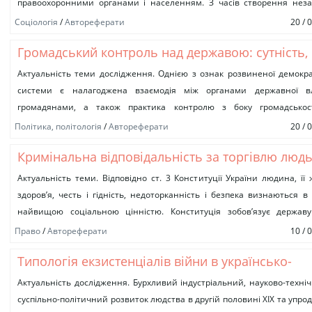
правоохоронними органами і населенням. З часів створення неза
Української держави турбота щодо формування позитивної громадської
Соціологія
/
Автореферати
20 / 
Громадський контроль над державою: сутність,
механізми реалізації та перспективи розвитку
Актуальність теми дослідження. Однією з ознак розвиненої демокр
системи є налагоджена взаємодія між органами державної в
громадянами, а також практика контролю з боку громадськос
діяльністю органів влади....
Політика, політологія
/
Автореферати
20 / 
Кримінальна відповідальність за торгівлю люд
Україні та інших країнах: порівняльно-правови
Актуальність теми. Відповідно ст. 3 Конституції України людина, її 
здоров’я, честь і гідність, недоторканність і безпека визнаються в 
аналіз
найвищою соціальною цінністю. Конституція зобов’язує державу
доступними...
Право
/
Автореферати
10 / 
Типологія екзистенціалів війни в українсько-
німецькому літературному просторі (на матеріа
Актуальність дослідження. Бурхливий індустріальний, науково-техні
суспільно-політичний розвиток людства в другій половині ХІХ та упро
прозових творів про Другу світову війну)