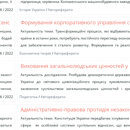
ини, її
підприємця, керівника Коломенського машинобудівного завод
вагу для розуміння процесів розвитку вітчизняного залізничног
06 / 2022
Історія України
/
Автореферати
сенс
Формування корпоративного управління 
ліз
регіональним розвитком України
нішим,
Актуальність теми. Трансформаційні процеси, які відбувають
и бодай
країни в останні роки, потребують постійного перегляду еконо
инентів
для забезпечення її сталого розвитку. Формування та реалі
сталого розвитку регіонів...
06 / 2022
Економічна теорія
/
Автореферати
Виховання загальнолюдських цінностей у
літературній спадщині і громадсько-просв
захист
Актуальність дослідження. Розбудова демократичної держав
ункцією
України до світового цивілізаційного процесу зумовлюють
діяльності В.Г. Короленка
чення,
засвоєння суспільством загальнолюдських цінностей і к
світової культури, органічного поєднання смислотворчи
06 / 2022
Педагогіка
/
Автореферати
особистості...
Адміністративно-правова протидія незако
використанню та розповсюдженню прогр
рарного
Актуальність теми. Конституція України передбачає існування
ається
сфери як особливої системи суспільних відносин, що вин
забезпечення в Україні