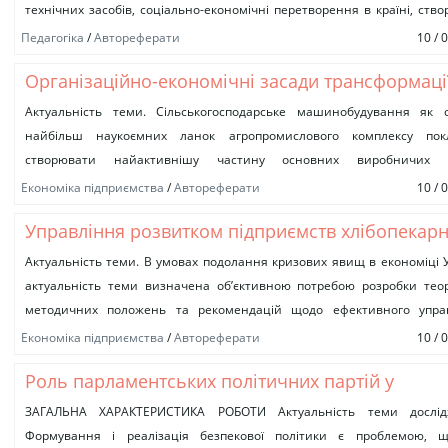
технічних засобів, соціально-економічні перетворення в країні, ство
розвиток різних форм...
Педагогіка
/
Автореферати
10 / 
Організаційно-економічні засади трансформаці
підприємств сільськогосподарського
Актуальність теми. Сільськогосподарське машинобудування як 
найбільш наукоємних ланок агропромислового комплексу пок
машинобудування
створювати найактивнішу частину основних виробничих 
сільськогосподарського виробництва та галузей переробки, а
Економіка підприємства
/
Автореферати
10 / 
сільськогосподарські машини, бурякозбиральні...
Управління розвитком підприємств хлібопекарн
галузі
Актуальність теми. В умовах подолання кризових явищ в економіці 
актуальність теми визначена об’єктивною потребою розробки тео
методичних положень та рекомендацій щодо ефективного упра
розвитком промислових підприємств хлібопекарної галузі. Управління..
Економіка підприємства
/
Автореферати
10 / 
Роль парламентських політичних партій у
формуванні політики національної безпеки Укр
ЗАГАЛЬНА ХАРАКТЕРИСТИКА РОБОТИ Актуальність теми дослід
Формування і реалізація безпекової політики є проблемою, 