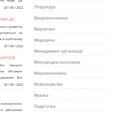
ої теорії. Це
Літературa
20 / 06 / 2022
Макроекономіка
мови до
ній
льного розвитку
Маркетинг
рунтуються на
ів в освітньому
Медицина
20 / 06 / 2022
Менеджмент організації
аметрів
Міжнародна економіка
ійні процеси
них обставин
Мікроекономіка
 держави. Все
як атрибуту...
Мовознавство
20 / 06 / 2022
Музика
ня
економічного,
Педагогіка
оти, двигунами