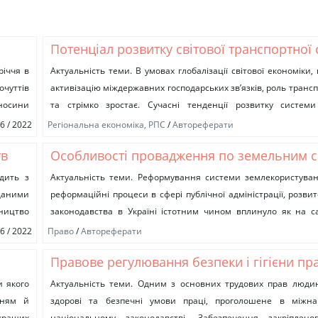
Потенціал розвитку світової транспортної
річчя в
Актуальність теми. В умовах глобалізації світової економіки
чуттів
активізацію міждержавних господарських зв’язків, роль трансп
носини
та стрімко зростає. Сучасні тенденції розвитку систем
економічних відносин передбачають зміну традиційних...
06 / 2022
Регіональна економіка, РПС
/
Автореферати
тв
Особливості провадження по земельним с
участю суб’єктів публічної адміністрації в 
одить з
Актуальність теми. Реформування системи землекористуван
 даними
реформаційні процеси в сфері публічної адміністрації, розви
адміністративного судочинства
бництво
законодавства в Україні істотним чином вплинуло як на с
сутності земельного спору, так...
06 / 2022
Право
/
Автореферати
Правове регулювання безпеки і гігієни пр
и якого
Актуальність теми. Одним з основних трудових прав люди
нням й
здорові та безпечні умови праці, проголошене в міжна
 кращих
національному законодавстві. Забезпечення закріплено