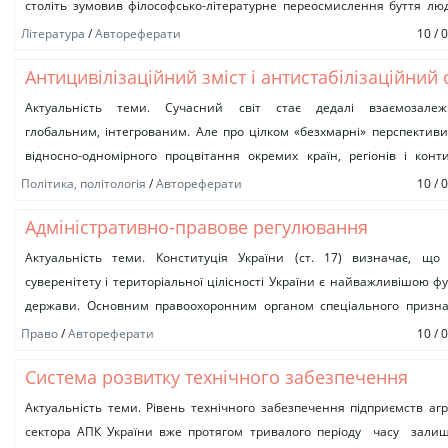
століть зумовив філософсько-літературне переосмислення буття люд
духовних та моральних імперативів, а також...
Літературa
/
Автореферати
10 / 
Антицивілізаційний зміст і антистабілізаційний 
явища тероризму: теоретико-порівняльний ана
Актуальність теми. Сучасний світ стає дедалі взаємозалеж
глобальним, інтегрованим. Але про цілком «безхмарні» перспектив
відносно-одномірного процвітання окремих країн, регіонів і конт
говорити не доводиться, – на заваді вселюдському...
Політика, політологія
/
Автореферати
10 / 
Адміністративно-правове регулювання
прикордонного контролю
Актуальність теми. Конституція України (ст. 17) визначає, що 
суверенітету і територіальної цілісності України є найважливішою ф
держави. Основним правоохоронним органом спеціального призна
що забезпечує недоторканість державного кордону та...
Право
/
Автореферати
10 / 
Система розвитку технічного забезпечення
аграрного сектора АПК України: методологія і
Актуальність теми. Рівень технічного забезпечення підприємств аг
сектора АПК України вже протягом тривалого періоду часу залиш
організація