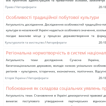
між публічною адміністрацією та приватними особами, забезпечує
прав та інтересів приватних осіб від...
Право
/
Автореферати
20 / 
Особливості традиційної побутової культури
українців (друга половина ХІХ – початку ХХ столі
Актуальність дослідження. Дослідженню особливостей традиційно-по
культури в незалежній Україні надається особливого значення, оскіль
посідає важливе місце у процесах державотворення та форму
національної самосвідомості громадян. Традиційно-побутова ку
Культурологія та мистецтво
/
Автореферати
20 / 
українців, одвічного...
Регіональна нормотворчість в системі націона
правотворчості: загальнотеоретичні аспекти (н
Актуальність теми дослідження. Сучасна Україна, б
багатонаціональною державою, володіє низкою унікальних особливо
прикладах автономних утворень України і Росії)
регіонів – культурних, історичних, економічних, політичних. Відсутн
державному рівні послідовної скоординованої регіональної пол
Історія України
/
Автореферати
20 / 
нерішучість у...
Побоювання як складова соціальних уявлень п
міліцію: наслідки щодо взаємовідносин
Актуальність теми. Становлення в Україні демократичної правової 
вимагає поступового утвердження партнерських віднос