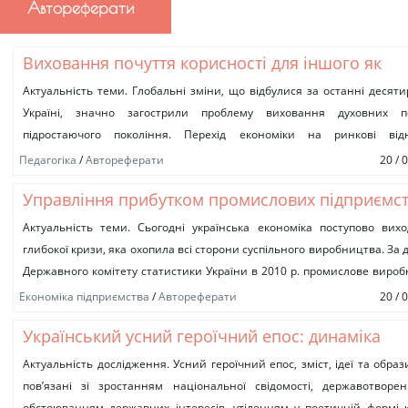
Автореферати
Виховання почуття корисності для іншого як
моральної цінності підлітка
Актуальність теми. Глобальні зміни, що відбулися за останні десяти
Україні, значно загострили проблему виховання духовних по
підростаючого покоління. Перехід економіки на ринкові від
спричинив появу та закріплення тенденції...
Педагогіка
/
Автореферати
20 / 
Управління прибутком промислових підприємс
Актуальність теми. Сьогодні українська економіка поступово вих
глибокої кризи, яка охопила всі сторони суспільного виробництва. За
Державного комітету статистики України в 2010 р. промислове виро
збільшилось на...
Економіка підприємства
/
Автореферати
20 / 
Український усний героїчний епос: динаміка
структурної парадигми
Актуальність дослідження. Усний героїчний епос, зміст, ідеї та образ
пов’язані зі зростанням національної свідомості, державотворе
обстоюванням державних інтересів, утіленням у поетичній формі