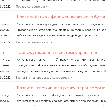
четвертій ст.43 Конституції...
06 / 2022
Право
/
Автореферати
Креативність як феномен людського буття
культурі.
истемі
Актуальність теми дослідження зумовлюється передусім ти
 межами
кризове суспільство орієнтує людину на творчу реалізацію осо
процесу
той же час не надає їй конкретних ресурсів для цього. На...
06 / 2022
Філософія
/
Автореферати
ня
Тарифоутворення в системі управління
комунальною інфраструктурою на мезорів
їни від
Актуальність теми. У розвитку великих міст житлов
истання
господарство відіграє одну з провідних ролей, адже саме
виток.
формуються необхідні умови комфортного існування людей. Н
ситуація, коли відсутність раціонального...
06 / 2022
Економіка підприємства
/
Автореферати
Розвиток споживчого ринку в трансформа
ктики
економіці
мперед,
Актуальність теми. Дослідження закономірностей, 
дносини
суперечностей розвитку споживчого ринку в трансформаційни