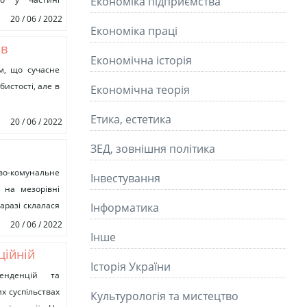
Економіка підприємства
20 / 06 / 2022
Економіка праці
 в
Економічна історія
м, що сучасне
бистості, але в
Економічна теорія
Етика, естетика
20 / 06 / 2022
ЗЕД, зовнішня політика
ні
о-комунальне
Інвестування
 на мезорівні
аразі склалася
Інформатика
20 / 06 / 2022
Інше
ційній
Історія України
тенденцій та
х суспільствах
Культурологія та мистецтво