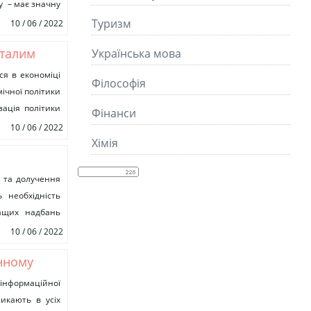
у – має значну
о...
Туризм
10 / 06 / 2022
сталим
Українська мова
ся в економіці
Філософія
мічної політики
зація політики
Фінанси
10 / 06 / 2022
Хімія
ітницькій
и та долучення
 необхідність
ращих надбань
х засад буття
10 / 06 / 2022
нному
амного
 інформаційної
икають в усіх