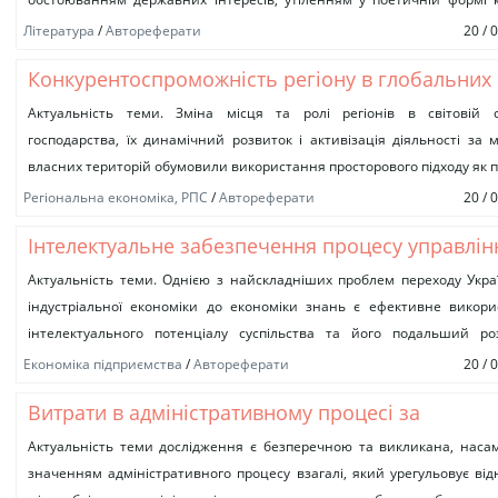
рис характеру захисників рідної...
Літературa
/
Автореферати
20 / 
Конкурентоспроможність регіону в глобальних
умовах взаємовпливів просторово-економічних
Актуальність теми. Зміна місця та ролі регіонів в світовій с
господарства, їх динамічний розвиток і активізація діяльності за
систем
власних територій обумовили використання просторового підходу як 
взаємодії та...
Регіональна економіка, РПС
/
Автореферати
20 / 
Інтелектуальне забезпечення процесу управлін
підприємством
Актуальність теми. Однією з найскладніших проблем переходу Укра
індустріальної економіки до економіки знань є ефективне викор
інтелектуального потенціалу суспільства та його подальший роз
Основним напрямом розвитку інтелектуального забезпечення...
Економіка підприємства
/
Автореферати
20 / 
Витрати в адміністративному процесі за
законодавством України: питання теорії та пра
Актуальність теми дослідження є безперечною та викликана, наса
значенням адміністративного процесу взагалі, який урегульовує ві