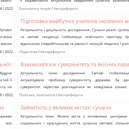
 захист
є надзвичайно актуальним завданням сучасної економічн
зумовлено тим, що на цьому ринку переплітаються ключові...
06 / 2022
Економічна теорія
/
Автореферати
Підготовка майбутніх учителів іноземної 
ття
педагогічної взаємодії з учнями в навчаль
бутової
Актуальність і доцільність дослідження. Сучасні реалії суспі
ки вона
та світові тенденції глобалізації освітнього простору ґ
діяльності
-вання
відносинах співробітництва та рівності позицій педагога і учн
льтура
процесі. Провідними тенденціями...
06 / 2022
Педагогіка
/
Автореферати
льної
Взаємозв’язок суверенітету та якісних пар
а
державності в умовах глобалізації
удучи
Актуальність тими дослідження. Світові глобалізац
стей її
актуалізували проблему суверенітету держави. За да
ість на
суверенітет перестав розглядатися як невід’ємна ознака
ітики,
частіше висуваються припущення про відмирання суверенітету 
06 / 2022
Політика, політологія
/
Автореферати
ро
Зайнятість у великих містах: сучасні
трансформаційні процеси та їх регулюван
держави
Актуальність теми. Великі міста є основними центрами 
ин між
соціального і культурного життя сучасної світової спільн