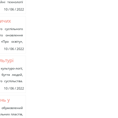
йні технології
10 / 06 / 2022
ничих
ягнення
о суспільного
ого оновлення
«Про освіту»,
)...
10 / 06 / 2022
льтурі
ультуро-логії,
 буття людей,
о суспільства.
10 / 06 / 2022
нь у
вання та
и обумовлений
льних пластів,