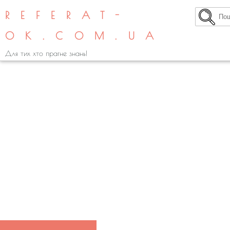
REFERAT-
OK.COM.UA
Для тих хто прагне знань!