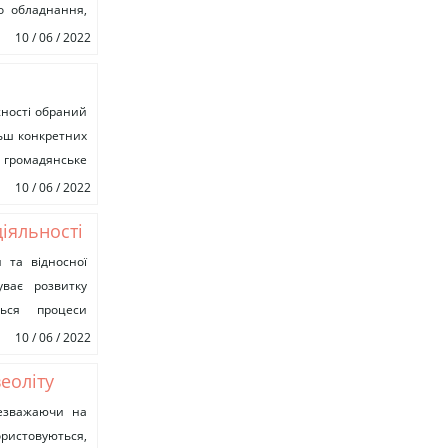
о обладнання,
и праці та...
10 / 06 / 2022
я,
жності обраний
ьш конкретних
 громадянське
10 / 06 / 2022
діяльності
 та відносної
уває розвитку
ься процеси
10 / 06 / 2022
еоліту
езважаючи на
ристовуються,