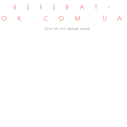
REFERAT-
OK.COM.U
Для тих хто прагне знань!