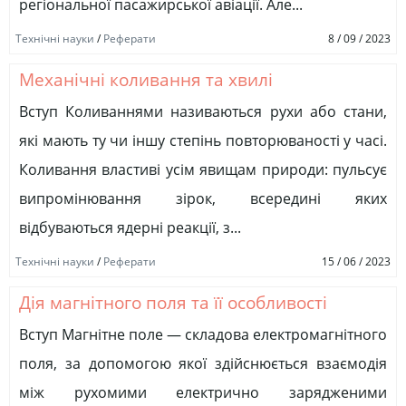
регіональної пасажирської авіації. Але...
Технічні науки
/
Реферати
8 / 09 / 2023
Механічні коливання та хвилі
Вступ Коливаннями називаються рухи або стани,
які мають ту чи іншу степінь повторюваності у часі.
Коливання властиві усім явищам природи: пульсує
випромінювання зірок, всередині яких
відбуваються ядерні реакції, з...
Технічні науки
/
Реферати
15 / 06 / 2023
Дія магнітного поля та її особливості
Вступ Магнітне поле — складова електромагнітного
поля, за допомогою якої здійснюється взаємодія
між рухомими електрично зарядженими