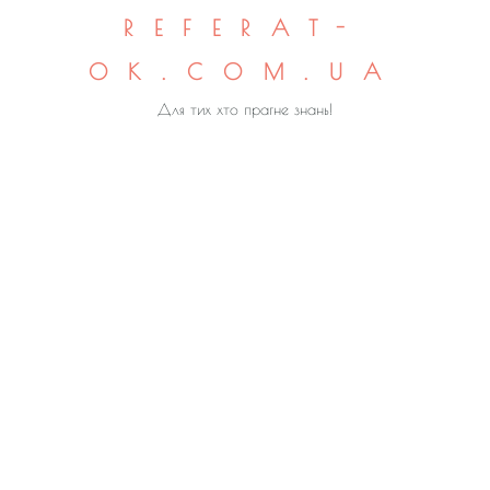
REFERAT-
OK.COM.UA
Для тих хто прагне знань!