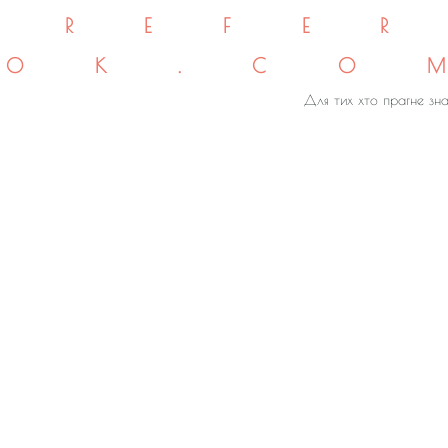
REFE
OK.CO
Для тих хто прагне зна