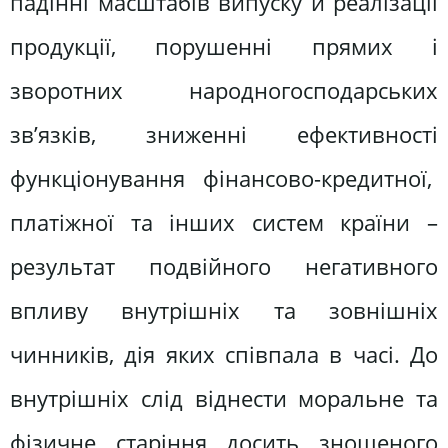
падінні масштабів випуску й реалізації
продукції, порушенні прямих і
зворотних народногосподарських
зв’язків, зниженні ефективності
функціонування фінансово-кредитної,
платіжної та інших систем країни –
результат подвійного негативного
впливу внутрішніх та зовнішніх
чинників, дія яких співпала в часі. До
внутрішніх слід віднести моральне та
фізичне старіння досить зношеного