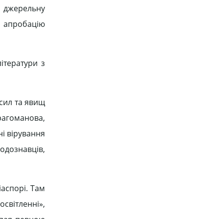
і джерельну
о апробацію
ітератури з
сил та явищ
рагоманова,
ні вірування
одознавців,
іаспорі. Там
освітленні»,