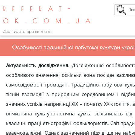
REFERAT-
OK.COM.UA
Для тих хто прагне знань!
Особливості традиційної побутової культури україн
Актуальність дослідження.
Дослідженню особливостей
особливого значення, оскільки вона посідає важлив
самосвідомості громадян. Традиційно-побутова куль
тісній взаємодії з природним середовищем і відбив
значних успіхів наприкінці ХІХ – початку ХХ століття
вітчизняна культуро-логічна думка звільнилась ві
класичні праці етнографів і фольклористів. Світ трад
взаємозалежні. Однак зазначений підхід ще не набув 