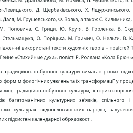
фименка, М. Драгоманова, М. Номиса, П. Чубинського, В
я-Левицького, Д. Щербаківського, Х. Ящуржинського, 
. Даля, М. Грушевського, Ф. Вовка, а також С. Килимника,
 М. Поповича, С. Грици, Ю. Крутя, В. Горленка, В. Скур
Г. Стельмащука, О. Поріцька, М. Гримич, О. Нельги, В. 
сліджен-ні використані тексти художніх творів – повістей
. Гейне «Стихийные духи», повісті Р. Роллана «Кола Брюнь
із традиційно-по-бутової культури вимагав різних підхо
 форм міфологічних уявлень та їх трансформації у проце
явищ традиційно-побутової культури; історико-порівн
 багатоманітних культурних зв’язків, спільного і 
вих культурах східнослов’янських народів; залученн
мих підсистем календарної обрядовості.