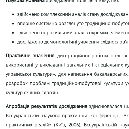
Наукова новизна
дослідження полягає в тому, що:
здійснено комплексний аналіз стану досліджувано
вперше системно розглянуто традиційно-побутову 
здійснено порівняльний аналіз окремих елементів 
досліджено демонологічні уявлення східнослов’я
Практичне значення
дисертаційної роботи полягає
використані у викладанні загальних і спеціальних ку
української культури», для написання бакалаврських
розробок проблем традиційно-побутової культури ук
культур східних слов’ян.
Апробація результатів дослідження
здійснювалася шл
Всеукраїнській науково-практичній конференції «У
практичних реалій» (Київ, 2006); Всеукраїнській наук