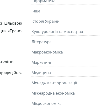
Інформатика
Інше
Історія України
 з цільовою
цтв «Транс-
Культурологія та мистецтво
Літературa
Макроекономіка
толіття.
Маркетинг
Медицина
традиційно-
Менеджмент організації
Міжнародна економіка
Мікроекономіка