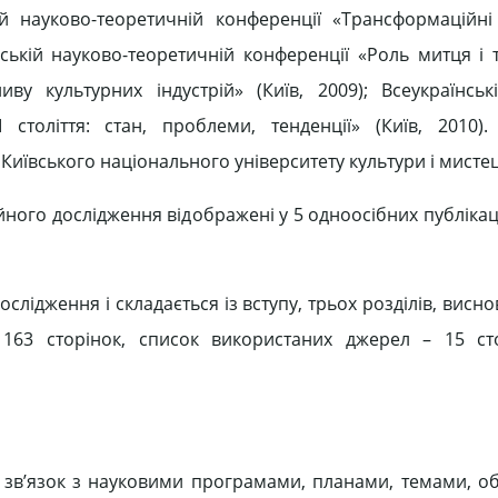
кій науково-теоретичній конференції «Трансформаційн
аїнській науково-теоретичній конференції «Роль митця і
ву культурних індустрій» (Київ, 2009); Всеукраїнськ
 століття: стан, проблеми, тенденції» (Київ, 2010).
Київського національного університету культури і мистец
ого дослідження відображені у 5 одноосібних публікаці
ідження і складається із вступу, трьох розділів, виснов
163 сторінок, список використаних джерел – 15 сто
ї зв’язок з науковими програмами, планами, темами, о