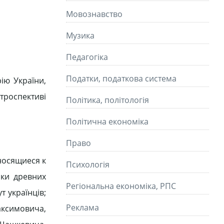
Мовознавство
Музика
Педагогіка
Податки, податкова система
ію України,
етроспективі
Політика, політологія
Політична економіка
Право
тносящиеся к
Психологія
ки древних
Регіональна економіка, РПС
т українців;
Реклама
Максимовича,