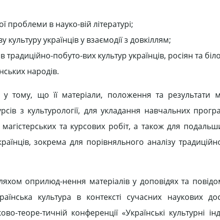
ї проблеми в науко-вій літературі;
культуру українців у взаємодії з довкіллям;
традиційно-побуто-вих культур українців, росіян та біло
нських народів.
 у тому, що її матеріали, положення та результати 
рсів з культурології, для укладання навчальних програ
, магістерських та курсових робіт, а також для подальш
раїнців, зокрема для порівняльного аналізу традиційн
яхом оприлюд-нення матеріалів у доповідях та повідо
країнська культура в контексті сучасних наукових до
ово-теоре-тичній конференції «Українські культурні інду