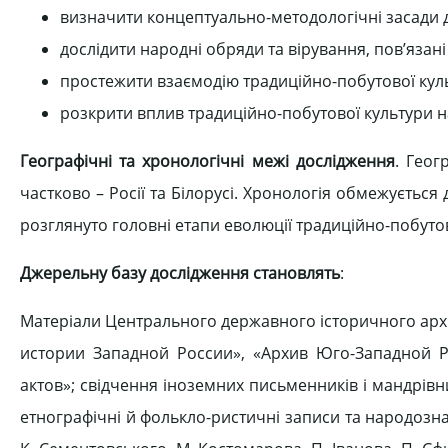
визначити концептуально-методологічні засади 
дослідити народні обряди та вірування, пов’язан
простежити взаємодію традиційно-побутової куль
розкрити вплив традиційно-побутової культури на
Географічні та хронологічні межі дослідження
. Геог
частково – Росії та Білорусі. Хронологія обмежується
розглянуто головні етапи еволюції традиційно-побутов
Джерельну базу дослідження становлять
:
Матеріали Центрального державного історичного архів
истории Западной России», «Архив Юго-Западной 
актов»; свідчення іноземних письменників і мандрівни
етнографічні й фолькло-ристичні записи та народозна