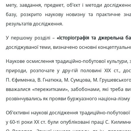
мету, завдання, предмет, об’єкт і методи досліджен
базу, розкрито наукову новизну та практичне зна
результатів дослідження.
У першому розділі –
«Історіографія та джерельна б
досліджуваної теми, визначено основні концептуально
Наукове осмислення традиційно-побутової культури, 
природи, розпочате у дру-гій половині ХІХ ст., до
П. Єфименка, В. Гнатюка, М. Сумцова, М. Грушевського,
вважалися «пережитками», забобонами, які треба вик
розвінчувались як прояви буржуазного націона-лізму і
Об’єктивні наукові дослідження традиційно-побутової 
у 60-ті роки ХХ ст. були опубліковані праці С. Килимн