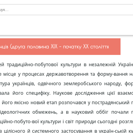
ців (друга половина ХІХ – початку ХХ століття
 традиційно-побутової культури в незалежній Україн
е місце у процесах державотворення та форму-вання н
тура українців, одвічного землеробського народу, фо
ала його специфіку. Наукове дослідження цієї взаємо
, а його якісно новий етап розпочався у пострадянський 
д ідеологічних обмежень, а в науковий оббіг почали 
иційно-побуто-вої культури і світ природи сьогодні розг
цілісного й системного застосування в україн-ській ку