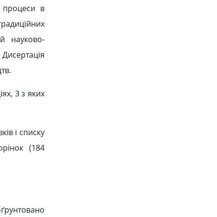
і процеси в
 традиційних
ій науково-
 Дисертація
тв.
ях, 3 з яких
ків і списку
рінок (184
бґрунтовано