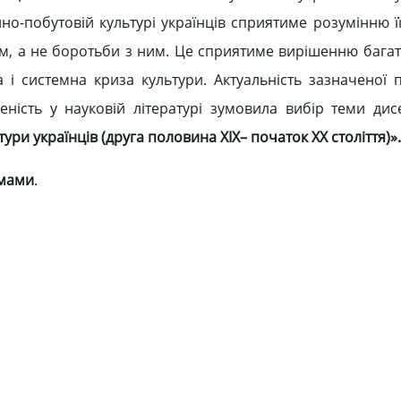
но-побутовій культурі українців сприятиме розумінню її
лям, а не боротьби з ним. Це сприятиме вирішенню багат
 і системна криза культури. Актуальність зазначеної п
ність у науковій літературі зумовила вибір теми дис
ри українців (друга половина ХІХ– початок ХХ століття)».
емами
.