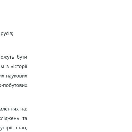
русів;
можуть бути
м з «Історії
их наукових
о-побутових
мленнях на:
сліджень та
стрії: стан,