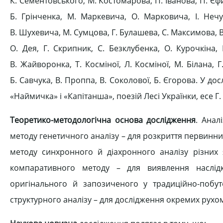
К. Сементовського, М. Костомарова, П. Іванова, П. Є
Б. Грінченка, М. Маркевича, О. Марковича, І. Нечу
В. Шухевича, М. Сумцова, Г. Булашева, С. Максимова, В
О. Дея, Г. Скрипник, С. Безклубенка, О. Курочкіна,
В. Жайворонка, Т. Косміної, Л. Косміної, М. Білана, 
Б. Савчука, В. Проппа, В. Соколової, Б. Єгорова. У до
«Наймичка» і «Капітанша», поезій Лесі Українки, есе Г
Теоретико-методологічна основа дослідження
. Анал
методу генетичного аналізу – для розкриття первинних
методу синхронного й діахронного аналізу різних 
компаративного методу – для виявлення наслідків
оригінального й запозиченого у традиційно-побуто
структурного аналізу – для дослідження окремих рухо