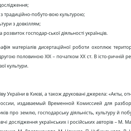
дослідження;
і з традиційно-побуто-вою культурою;
тури з довкіллям;
 розвиток господар-ської діяльності українців.
рафія матеріалів дисертаційної роботи охоплює територ
 другою половиною ХІХ – початком ХХ ст. В істо-ричній р
ої культури.
у України в Києві, а також друковані джерела: «Акты, о
России, издаваемый Временной Комиссией для разбор
ків про землю, господарську діяльність, культуру й побу
вчі дослідження українських і російських авторів – М. 