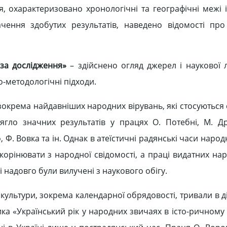
ня, охарактеризовано хронологічні та географічні межі 
чення здобутих результатів, наведено відомості пр
аза дослідження»
– здійснено огляд джерел і наукової л
-методологічні підходи.
зокрема найдавніших народних вірувань, які стосуються 
сягло значних результатів у працях О. Потебні, М. Д
 Ф. Вовка та ін. Однак в атеїстичні радянські часи народ
орінювати з народної свідомості, а праці видатних нар
 надовго були вилучені з наукового обігу.
культури, зокрема календарної обрядовості, тривали в д
ика «Український рік у народних звичаях в істо-ричному 