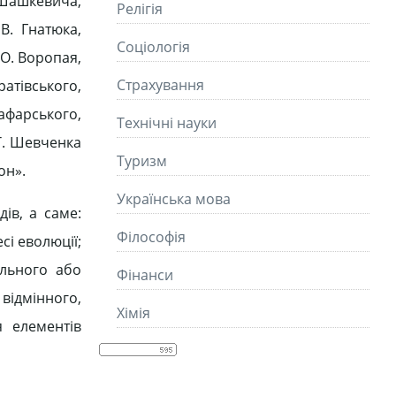
. Шашкевича,
Релігія
В. Гнатюка,
Соціологія
 О. Воропая,
Страхування
атівського,
Кафарського,
Технічні науки
 Т. Шевченка
Туризм
он».
Українська мова
дів, а саме:
Філософія
сі еволюції;
яльного або
Фінанси
відмінного,
Хімія
я елементів