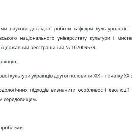
ми науково-дослідної роботи кафедри культурології і
ького національного університету культури і мисте
» /Державний реєстраційний № 107009539.
раїнців.
ої культури українців другої половини ХІХ – початку ХХ с
дологічних підходів визначити особливості еволюції 
нім середовищем.
 проблеми;