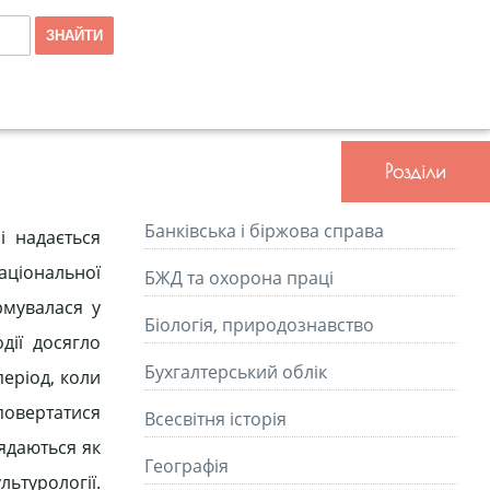
Розділи
Банківська і біржова справа
і надається
аціональної
БЖД та охорона праці
рмувалася у
Біологія, природознавство
дії досягло
Бухгалтерський облік
період, коли
повертатися
Всесвітня історія
лядаються як
Географія
льтурології.