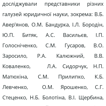
досліджували представники різних
галузей юридичної науки, зокрема: В.Б.
Авер’янов, О.М. Бандурка, І.Л. Бородін,
Ю.П. Битяк, А.С. Васильєв, І.П.
Голосніченко, С.М. Гусаров, В.О.
Заросило, Р.А. Калюжний, В.В.
Коваленко, Л.А. Сидорчук, Н.П.
Матюхіна, С.М. Прилипко, К.Б.
Левченко, О.М. Ярошенко, С.Г.
Стеценко, Н.Б. Болотіна, В.І. Щербина,