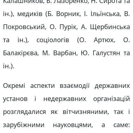
Калашников, Б. Лазоренко, Н. Сирота та
ін.), медиків (Б. Ворник, І. Ільїнська, В.
Покровський, О. Пурік, А. Щербинська
та ін.), соціологів (О. Артюх, О.
Балакірєва, М. Варбан, Ю. Галустян та
ін.).
Окремі аспекти взаємодії державних
установ і недержавних організацій
розглядалися як вітчизняними, так і
зарубіжними науковцями, а саме: