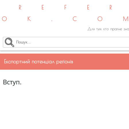
REFE
OK.CO
Для тих хто прагне зна
Експортний потенціал регіонів
Вступ.