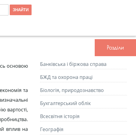
Розділи
Банківська і біржова справа
ась основою
БЖД та охорона праці
економія та
Біологія, природознавство
 визначальні
Бухгалтерський облік
ію вартості,
Всесвітня історія
иробництва.
ий вплив на
Географія