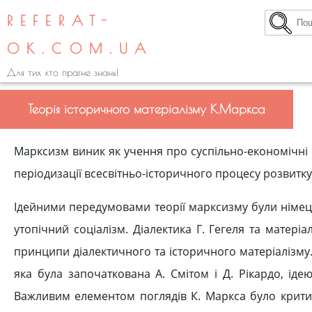
REFERAT-
OK.COM.UA
Для тих хто прагне знань!
Теорія історичного матеріалізму К.Маркса
Марксизм виник як учення про суспільно-економічні 
періодизації всесвітньо-історичного процесу розвитку
Ідейними передумовами теорії марксизму були німец
утопічний соціалізм. Діалектика Г. Гегеля та матері
принципи діалектичного та історичного матеріалізму.
яка була започаткована А. Смітом і Д. Рікардо, іде
Важливим елементом поглядів К. Маркса було критич