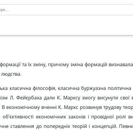
формації та їх зміну, причому зміна формацій визнавал
 людства.
ька класична філософія, класична буржуазна політична 
алізм Л. Фейєрбаха дали К. Марксу змогу висунути свої
 В економічному вченні К. Маркс розвинув трудову теор
ю об’єктивності економічних законів і провідної ролі в
не ставлення до попередніх теорій і концепцій. Певн