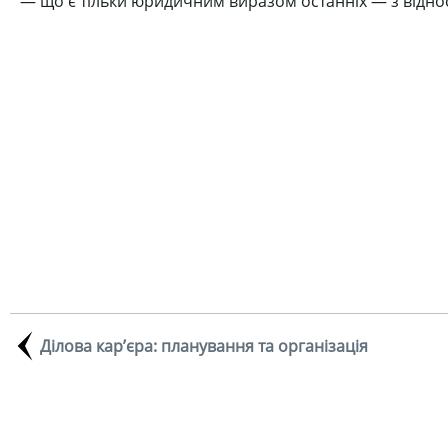
— що є тільки юридичним виразом останніх — з віднос
Ділова кар’єра: планування та організація