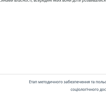
инами власності, всередині яких вони доти розвивалися
Етап методичного забезпечення та поль
соціологічного до