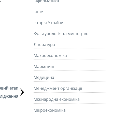
.
Інформатика
Інше
Історія України
Культурологія та мистецтво
Літературa
Макроекономіка
Маркетинг
Медицина
овий етап
Менеджмент організації
слідження
Міжнародна економіка
Мікроекономіка