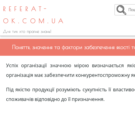
REFERAT-
OK.COM.UA
Для тих хто прагне знань!
Поняття, значення та фактори забезпечення якості то
Успіх організації значною мірою визначається якіс
організація має забезпечити конкурентоспроможну як
Під якістю продукції розуміють сукупність її власти
споживачів відповідно до її призначення.