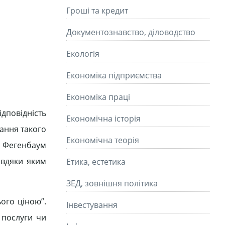
Гроші та кредит
Документознавство, діловодство
Екологія
Економіка підприємства
Економіка праці
ідповідність
Економічна історія
мання такого
Економічна теорія
В. Фегенбаум
авдяки яким
Етика, естетика
ЗЕД, зовнішня політика
ого ціною”.
Інвестування
и послуги чи