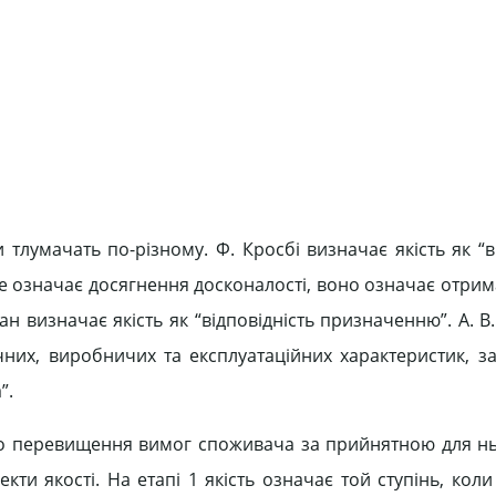
 тлумачать по-різному. Ф. Кросбі визначає якість як “в
не означає досягнення досконалості, воно означає отри
ан визначає якість як “відповідність призначенню”. А. 
ічних, виробничих та експлуатаційних характеристик, з
”.
або перевищення вимог споживача за прийнятною для нь
ти якості. На етапі 1 якість означає той ступінь, кол