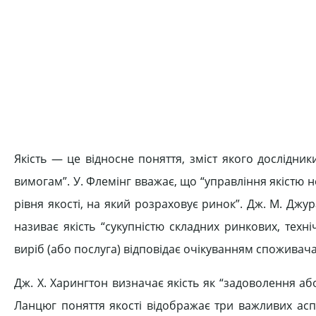
Якість — це відносне поняття, зміст якого дослідники
вимогам”. У. Флемінг вважає, що “управління якістю 
рівня якості, на який розраховує ринок”. Дж. М. Джур
називає якість “сукупністю складних ринкових, техн
виріб (або послуга) відповідає очікуванням споживача
Дж. Х. Харингтон визначає якість як “задоволення 
Ланцюг поняття якості відображає три важливих аспек