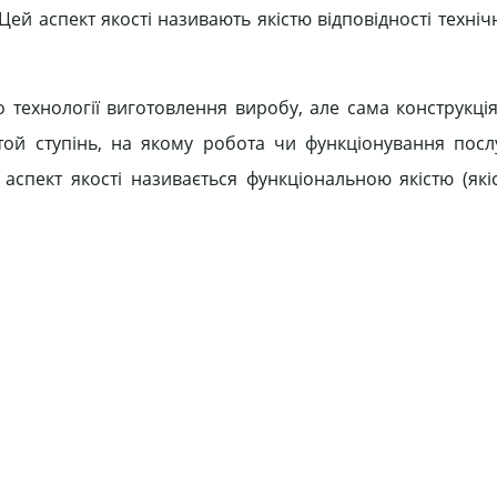
 Цей аспект якості називають якістю відповідності техн
о технології виготовлення виробу, але сама конструкці
є той ступінь, на якому робота чи функціонування послу
аспект якості називається функціональною якістю (які