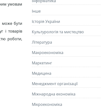
Інформатика
ічним умовам
Інше
Історія України
я може бути
г і товарів
Культурологія та мистецтво
стю роботи,
Літературa
Макроекономіка
Маркетинг
Медицина
Менеджмент організації
Міжнародна економіка
Мікроекономіка