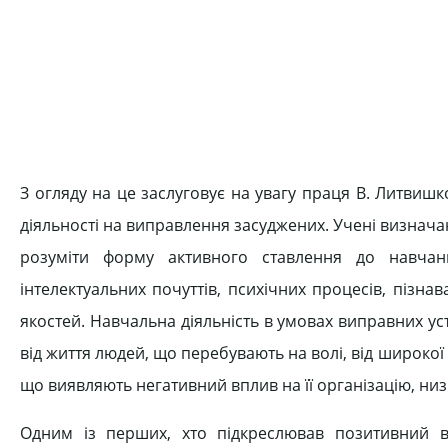
З огляду на це заслуговує на увагу праця В. Литвишков
діяльності на виправлення засуджених. Учені визнача
розуміти форму активного ставлення до навчан
інтелектуальних почуттів, психічних процесів, пізна
якостей. Навчальна діяльність в умовах виправних ус
від життя людей, що перебувають на волі, від широкої 
що виявляють негативний вплив на її організацію, ни
Одним із перших, хто підкреслював позитивний в