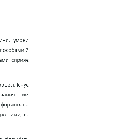
сини, умови
 способами й
бами сприяє
цесі. Існує
овання. Чим
 сформована
удженими, то