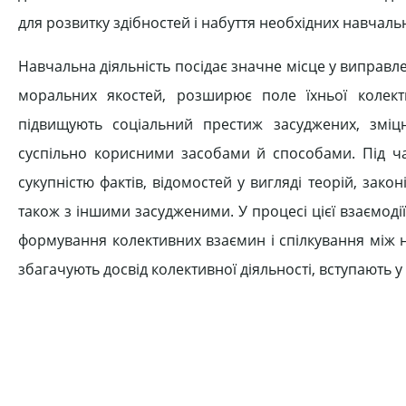
для розвитку здібностей і набуття необхідних навчаль
Навчальна діяльність посідає значне місце у виправл
моральних якостей, розширює поле їхньої колектив
підвищують соціальний престиж засуджених, змі
суспільно корисними засобами й способами. Під ча
сукупністю фактів, відомостей у вигляді теорій, зак
також з іншими засудженими. У процесі цієї взаємоді
формування колективних взаємин і спілкування між н
збагачують досвід колективної діяльності, вступають у