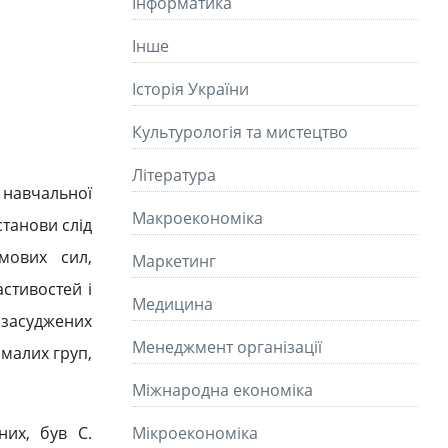
Інформатика
Інше
Історія України
Культурологія та мистецтво
Літературa
в навчальної
Макроекономіка
станови слід
мових сил,
Маркетинг
астивостей і
Медицина
ю засуджених
Менеджмент організації
 малих груп,
Міжнародна економіка
них, був С.
Мікроекономіка