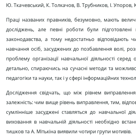
Ю. Ткачевський, К. Толкачов, В. Трубников, І. Упоров, 
Праці названих правників, безумовно, мають вели
досліджень, але певні роботи були підготовлені н
законодавства, а тому недостатньо відповідають 
навчання осіб, засуджених до позбавлення волі, ро
проблему організації навчальної діяльності серед 
детально, спираючись на сучасні методи та можливо
педагогіки та науки, так і у сфері інформаційних технол
Дослідження свідчать, що між рівнем виправлення
залежність: чим вище рівень виправлення, тим, відпо
сумлінніше засуджені ставляться до навчальної ді
виховання в навчальній діяльності необхідно встан
тишков та А. Мітькіна виявили чотири групи мотивів.