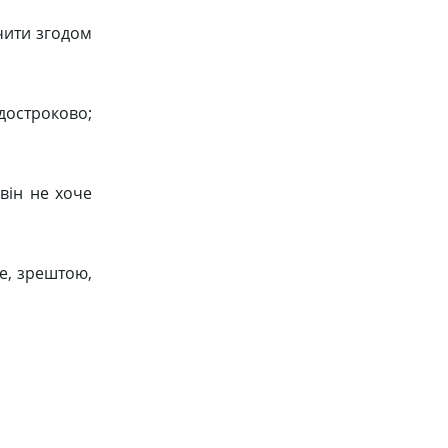
нчити згодом
достроково;
він не хоче
е, зрештою,