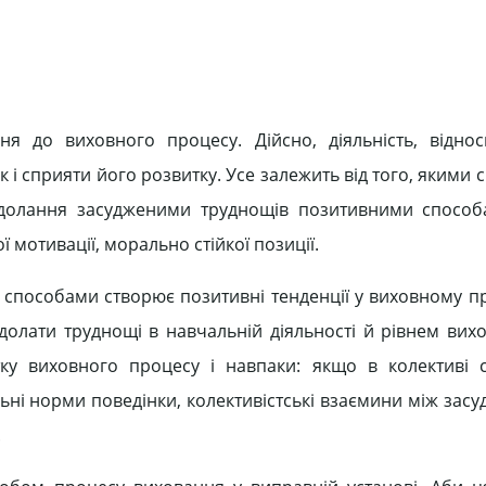
я до виховного процесу. Дійсно, діяльність, відно
 і сприяти його розвитку. Усе залежить від того, якими
Подолання засудженими труднощів позитивними спосо
 мотивації, морально стійкої позиції.
способами створює позитивні тенденції у виховному про
долати труднощі в навчальній діяльності й рівнем вих
тку виховного процесу і навпаки: якщо в колективі
ьні норми поведінки, колективістські взаємини між зас
.