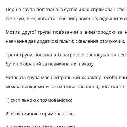
Перша група пов’язана із суспільною спрямованістю: 
технікум, ВНЗ; довести своє виправлення; підвищити св
Мотив другої групи пов’язаний з винагородою за н
навчання дає додаткові пільги; схвалення оточуючих.
Третя група пов’язана із загрозою застосування пев
бути покараний за невиконання наказу.
Четверта група має нейтральний характер: особа вчи
можна виокремити такі мотиви навчання, пов’язані з:
1) суспільною спрямованістю;
2) егоїстичною спрямованістю;