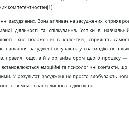
них компетентностей[1].
енні засуджених. Вона впливає на засуджених, сприяє ро
ної діяльності та спілкування. Успіхи в навчальній
цнюють їхнє положення в колективі, сприяють самос
с навчання засуджені вступають у взаємодію не тіль
онів, правил тощо, а й з організатором цього процесу —
ї встановлюються емоційні та психологічні контакти, щ
ими. У результаті засуджені не просто здобувають нові 
 нові взаємодії з навколишньою дійсністю.