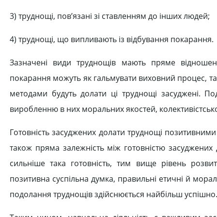
3) труднощі, пов’язані зі ставленням до інших людей;
4) труднощі, що випливають із відбування покарання.
Зазначені види труднощів мають пряме відношенн
покарання можуть як гальмувати виховний процес, так
методами будуть долати ці труднощі засуджені. 
виробленню в них моральних якостей, колективістської
Готовність засуджених долати труднощі позитивними 
також пряма залежність між готовністю засуджених 
сильніше така готовність, тим вище рівень розви
позитивна суспільна думка, правильні етичні й морал
подолання труднощів здійснюється найбільш успішно