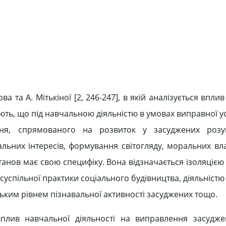
а та А. Мітькіної [2, 246-247], в якій аналізується впли
ють, що під навчальною діяльністю в умовах виправної у
ня, спрямованого на розвиток у засуджених розу
вальних інтересів, формування світогляду, моральних вл
танов має свою специфіку. Вона відзначається ізоляціє
суспільної практики соціального будівництва, діяльністю
зьким рівнем пізнавальної активності засуджених тощо.
плив навчальної діяльності на виправлення засудже