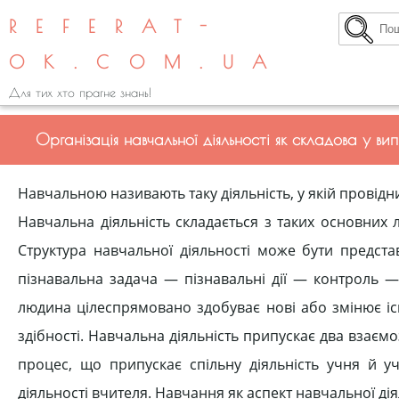
REFERAT-
OK.COM.UA
Для тих хто прагне знань!
Організація навчальної діяльності як складова у ви
Навчальною називають таку діяльність, у якій провідн
Навчальна діяльність складається з таких основних 
Структура навчальної діяльності може бути предст
пізнавальна задача — пізнавальні дії — контроль —
людина цілеспрямовано здобуває нові або змінює існ
здібності. Навчальна діяльність припускає два взаєм
процес, що припускає спільну діяльність учня й у
діяльності вчителя. Навчання як аспект навчальної ді