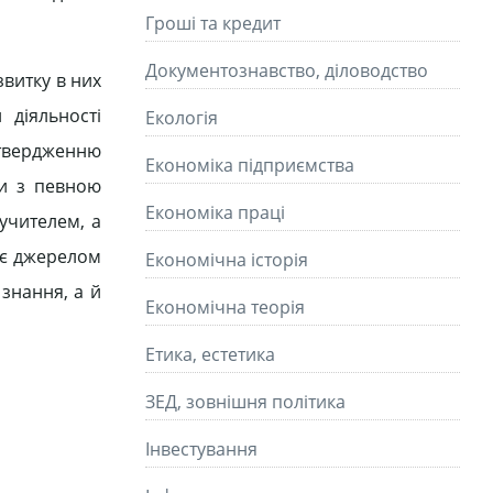
Гроші та кредит
Документознавство, діловодство
звитку в них
 діяльності
Екологія
твердженню
Економіка підприємства
ки з певною
Економіка праці
 учителем, а
о є джерелом
Економічна історія
знання, а й
Економічна теорія
Етика, естетика
ЗЕД, зовнішня політика
Інвестування