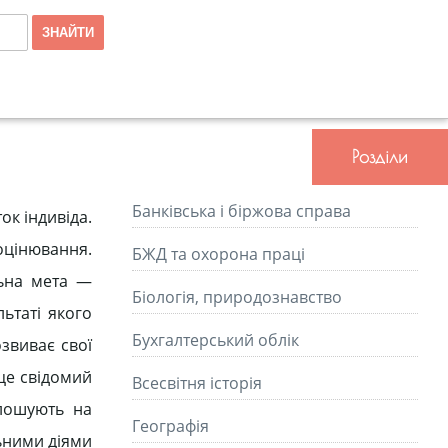
Розділи
Банківська і біржова справа
ок індивіда.
оцінювання.
БЖД та охорона праці
льна мета —
Біологія, природознавство
ьтаті якого
Бухгалтерський облік
звиває свої
 це свідомий
Всесвітня історія
олошують на
Географія
льними діями