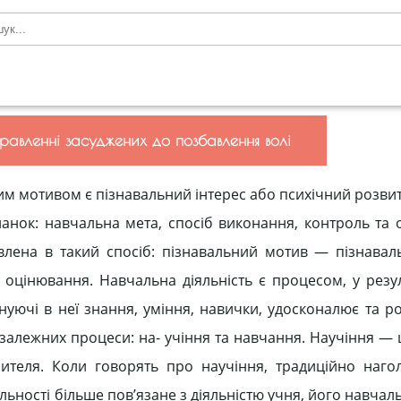
правленні засуджених до позбавлення волі
им мотивом є пізнавальний інтерес або психічний розвит
ланок: навчальна мета, спосіб виконання, контроль та 
авлена в такий спосіб: пізнавальний мотив — пізнава
 оцінювання. Навчальна діяльність є процесом, у резул
уючі в неї знання, уміння, навички, удосконалює та ро
озалежних процеси: на- учіння та навчання. Научіння —
чителя. Коли говорять про научіння, традиційно наг
яльності більше пов’язане з діяльністю учня, його навча