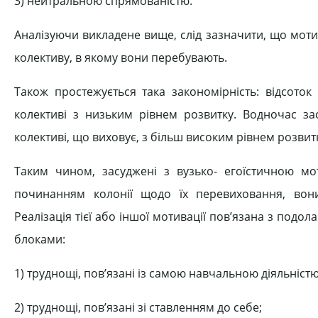
3) нейтральною спрямованістю.
Аналізуючи викладене вище, слід зазначити, що моти
колективу, в якому вони перебувають.
Також простежується така закономірність: відсото
колективі з низьким рівнем розвитку. Водночас з
колективі, що виховує, з більш високим рівнем розвит
Таким чином, засуджені з вузько- егоїстичною мо
починанням колонії щодо їх перевиховання, вон
Реалізація тієї або іншої мотивації пов’язана з под
блоками:
1) труднощі, пов’язані із самою навчальною діяльністю
2) труднощі, пов’язані зі ставленням до себе;