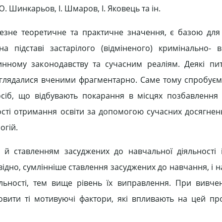
Ю. Шинкарьов, І. Шмаров, І. Яковець та ін.
чезне теоретичне та практичне значення, є базою дл
а підставі застарілого (відміненого) кримінально- 
чинному законодавству та сучасним реаліям. Деякі п
зглядалися вченими фрагментарно. Саме тому спробуєм
осіб, що відбувають покарання в місцях позбавлення 
сті отримання освіти за допомогою сучасних досягнень
огій.
 й ставленням засуджених до навчальної діяльності 
відно, сумлінніше ставлення засуджених до навчання, і 
яльності, тем вище рівень їх виправлення. При вивче
овити ті мотивуючі фактори, які впливають на цей про