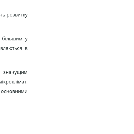
нь розвитку
я більшим у
являються в
но значущим
кроклімат.
ма основними