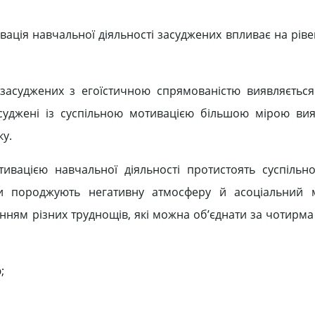
вація навчальної діяльності засуджених впливає на ріве
к засуджених з егоїстичною спрямованістю виявляєтьс
асуджені із суспільною мотивацією більшою мірою ви
ку.
тивацією навчальної діяльності протистоять суспіль
и породжують негативну атмосферу й асоціальний мі
оланням різних труднощів, які можна об’єднати за чотир
;