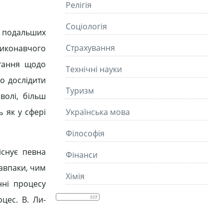
Релігія
Соціологія
я подальших
Страхування
виконавчого
итання щодо
Технічні науки
о дослідити
Туризм
волі, більш
 як у сфері
Українська мова
Філософія
існує певна
Фінанси
навпаки, чим
Хімія
нні процесу
цес. В. Ли-