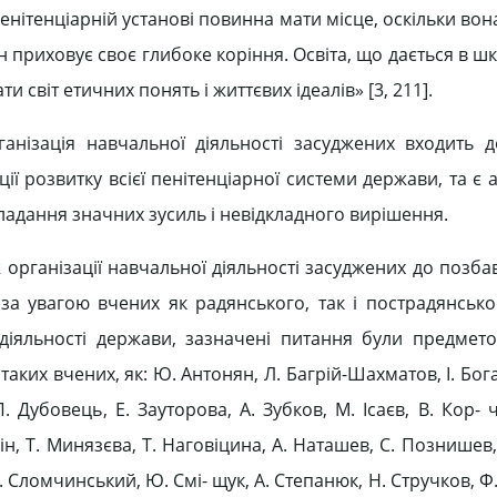
 пенітенціарній установі повинна мати місце, оскільки вон
 приховує своє глибоке коріння. Освіта, що дається в шк
 світ етичних понять і життєвих ідеалів» [3, 211].
нізація навчальної діяльності засуджених входить д
ї розвитку всієї пенітенціарної системи держави, та є 
ладання значних зусиль і невідкладного вирішення.
організації навчальної діяльності засуджених до позба
а увагою вчених як радянського, так і пострадянськог
іяльності держави, зазначені питання були предмет
аких вчених, як: Ю. Антонян, Л. Багрій-Шахматов, І. Бога
. Дубовець, Е. Зауторова, А. Зубков, М. Ісаєв, В. Кор- 
ін, Т. Минязєва, Т. Наговіцина, А. Наташев, С. Познишев, 
А. Сломчинський, Ю. Смі- щук, А. Степанюк, Н. Стручков, Ф.