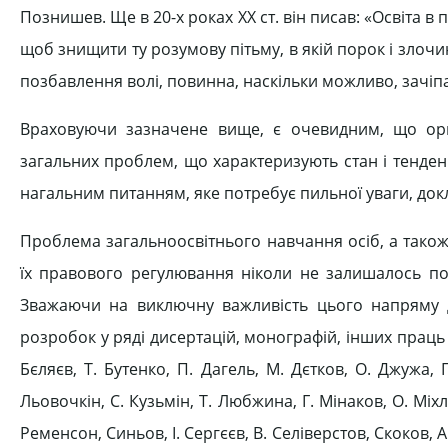
Познишев. Ще в 20-х роках ХХ ст. він писав: «Освіта в
щоб знищити ту розумову пітьму, в якій порок і злочин
позбавлення волі, повинна, наскільки можливо, зачіпати
Враховуючи зазначене вище, є очевидним, що орга
загальних проблем, що характеризують стан і тенденці
нагальним питанням, яке потребує пильної уваги, док
Проблема загальноосвітнього навчання осіб, а також 
їх правового регулювання ніколи не залишалось поз
Зважаючи на виключну важливість цього напряму д
розробок у ряді дисертацій, монографій, інших праць т
Бєляєв, Т. Бутенко, П. Дагель, М. Дєтков, О. Джужа, П
Льовочкін, С. Кузьмін, Т. Любжина, Г. Мінаков, О. Міхл
Ременсон, Синьов, І. Сергєєв, В. Селіверстов, Скоков, 