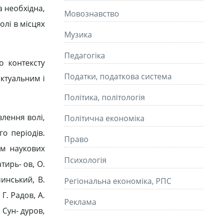
а необхідна,
Мовознавство
олі в місцях
Музика
Педагогіка
о контексту
Податки, податкова система
актуальним і
Політика, політологія
влення волі,
Політична економіка
о періодів.
Право
ом наукових
Психологія
тирь- ов, О.
чинський, В.
Регіональна економіка, РПС
Г. Радов, А.
Реклама
 Сун- дуров,