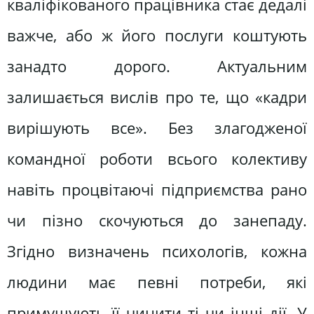
кваліфікованого працівника стає дедалі
важче, або ж його послуги коштують
занадто дорого. Актуальним
залишається вислів про те, що «кадри
вирішують все». Без злагодженої
командної роботи всього колективу
навіть процвітаючі підприємства рано
чи пізно скочуються до занепаду.
Згідно визначень психологів, кожна
людини має певні потреби, які
примушують її чинити ті чи інші дії. У