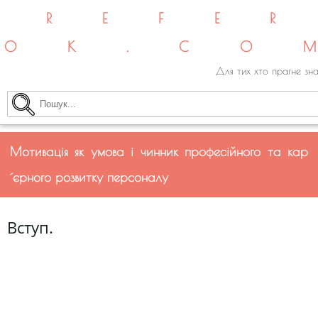
REFE
OK.CO
Для тих хто прагне зна
Мотивація як умова і чинник професійного та кар
´єрного розвитку персоналу
Вступ.