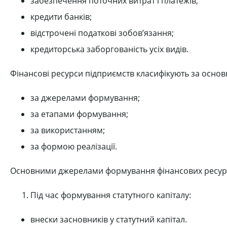
забезпечення поточних витрат і платежів;
кредити банків;
відстрочені податкові зобов’язання;
кредиторська заборгованість усіх видів.
Фінансові ресурси підприємств класифікують за осно
за джерелами формування;
за етапами формування;
за використанням;
за формою реалізації.
Основними джерелами формування фінансових ресурсів
Під час формування статутного капіталу:
внески засновників у статутний капітал.