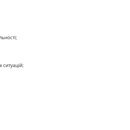
льності;
х ситуацій;