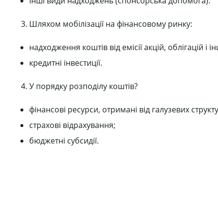
інші види надходжень (спонсорська допомога).
Шляхом мобілізації на фінансовому ринку:
надходження коштів від емісії акцій, облігацій і і
кредитні інвестиції.
У порядку розподілу коштів?
фінансові ресурси, отримані від галузевих структу
страхові відрахування;
бюджетні субсидії.