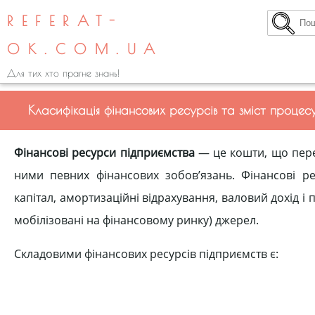
REFERAT-
OK.COM.UA
Для тих хто прагне знань!
Класифікація фінансових ресурсів та зміст процес
Фінансові ресурси підприємства
— це кошти, що пере
ними певних фінансових зобов’язань. Фінансові ре
капітал, амортизаційні відрахування, валовий дохід і 
мобілізовані на фінансовому ринку) джерел.
Складовими фінансових ресурсів підприємств є: