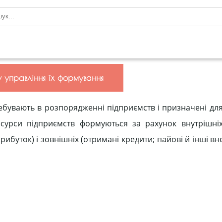
у управління їх формування
бувають в розпорядженні підприємств і призначені дл
сурси підприємств формуються за рахунок внутрішніх
прибуток) і зовнішніх (отримані кредити; пайові й інші вн