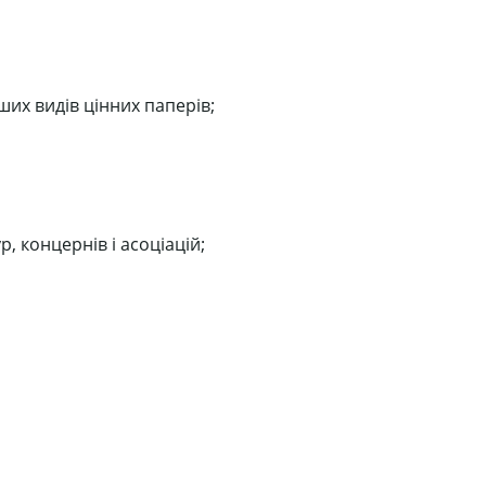
нших видів цінних паперів;
р, концернів і асоціацій;