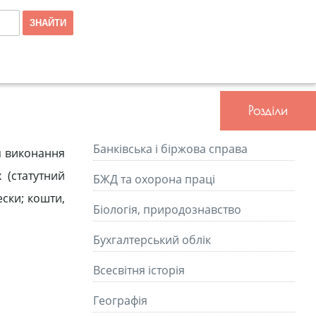
Розділи
Банківська і біржова справа
я виконання
 (статутний
БЖД та охорона праці
ески; кошти,
Біологія, природознавство
Бухгалтерський облік
Всесвітня історія
Географія