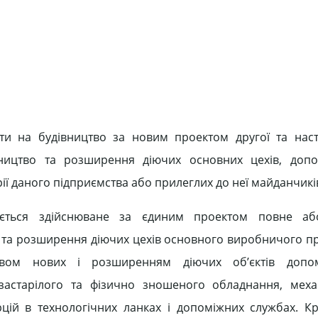
ти на будівництво за новим проектом другої та нас
івництво та розширення діючих основних цехів, доп
ії даного підприємства або прилеглих до неї майданчикі
міється здійснюване за єдиним проектом повне аб
 та розширення діючих цехів основного виробничого п
цтвом нових і розширенням діючих об’єктів допо
астарілого та фізично зношеного обладнання, механ
ій в технологічних ланках і допоміжних службах. Кр