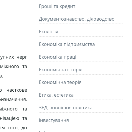
Гроші та кредит
Документознавство, діловодство
Екологія
Економіка підприємства
тупних черг
Економіка праці
оміжного та
Економічна історія
в.
Економічна теорія
о часткове
Етика, естетика
ризначення.
ЗЕД, зовнішня політика
міжного та
ізацією та
Інвестування
ім того, до