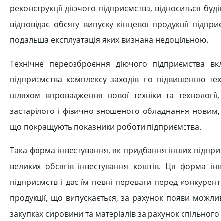
реконструкції діючого підприємства, відноситься будів
відповідає обсягу випуску кінцевої продукції підпри
подальша експлуатація яких визнана недоцільною.
Технічне переозброєння діючого підприємства вк
підприємства комплексу заходів по підвищенню техн
шляхом впровадження нової техніки та технології, 
застарілого і фізично зношеного обладнання новим, б
що покращують показники роботи підприємства.
Така форма інвестування, як придбання інших підпри
великих обсягів інвестування коштів. Ця форма інв
підприємств і дає їм певні переваги перед конкуре
продукції, що випускається, за рахунок появи можл
закупках сировини та матеріалів за рахунок спільног