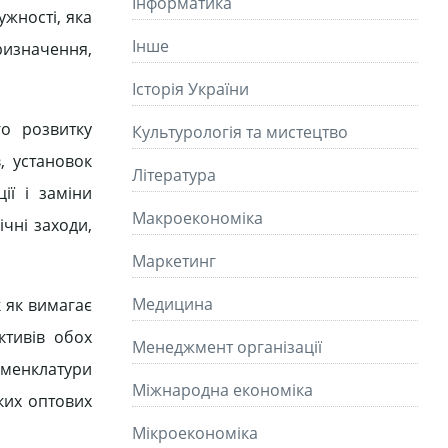
Інформатика
ужності, яка
Інше
призначення,
Історія України
го розвитку
Культурологія та мистецтво
, установок
Літературa
ії і заміни
Макроекономіка
ічні заходи,
Маркетинг
Медицина
 як вимагає
ктивів обох
Менеджмент організації
оменклатури
Міжнародна економіка
ких оптових
Мікроекономіка