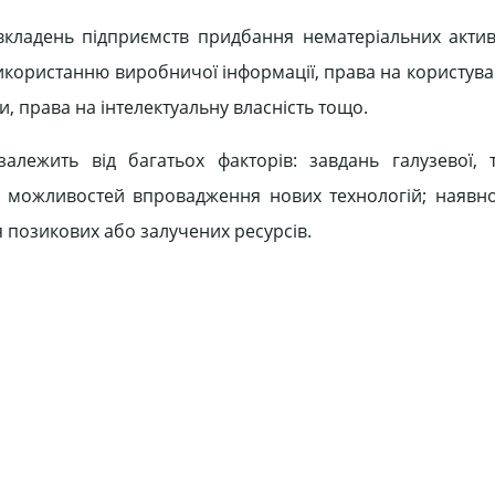
кладень підприємств придбання нематеріальних активі
о використанню виробничої інформації, права на користу
права на інтелектуальну власність тощо.
алежить від багатьох факторів: завдань галузевої, 
ва; можливостей впровадження нових технологій; наявно
я позикових або залучених ресурсів.