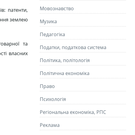
Мовознавство
в: патенти,
вання землею
Музика
Педагогіка
товарної та
Податки, податкова система
сті власних
Політика, політологія
Політична економіка
Право
Психологія
Регіональна економіка, РПС
Реклама