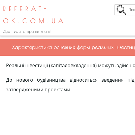
REFERAT-
OK.COM.UA
Для тих хто прагне знань!
Характеристика основних форм реальних інвестиц
Реальні інвестиції (капіталовкладення) можуть здійсн
До нового будівництва відноситься зведення пі
затвердженими проектами.