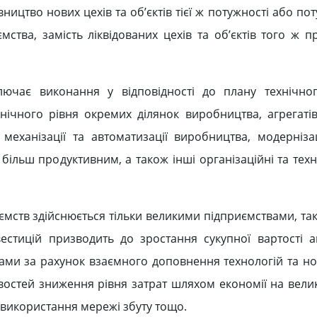
ництво нових цехів та об’єктів тієї ж потужності або пот
ємства, замість ліквідованих цехів та об’єктів того ж 
лючає виконання у відповідності до плану технічно
ічного рівня окремих ділянок виробництва, агрегатів
механізації та автоматизації виробництва, модернізац
ільш продуктивним, а також інші організаційні та техн
ємств здійснюється тільки великими підприємствами, так
естицій призводить до зростання сукупної вартості а
нтами за рахунок взаємного доповнення технологій та н
ивостей зниження рівня затрат шляхом економії на вели
о використання мережі збуту тощо.