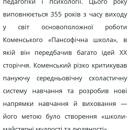
педагогіки і психології. Цього року
виповнюється 355 років з часу виходу
у світ основоположної роботи
Коменського «Пансофічна школа», в
якій він передбачив багато ідей ХХ
сторіччя. Коменський різко критикував
пануючу середньовічну схоластичну
систему навчання та розробив нові
напрямки навчання й виховання —
його метою було створення «школи-
майстерні мудрості та людяності».