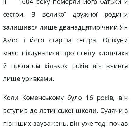
її — 1604 року померли його батьки й
сестри. З великої дружної родини
залишився лише дванадцятирічний Ян
Амос і його старша сестра. Опікуни
мало піклувалися про освіту хлопчика
й протягом кількох років він вчився
лише уривками.
Коли Коменському було 16 років, він
вступив до латинської школи. Судячи з
пізніших зауважень, він уже тоді почав