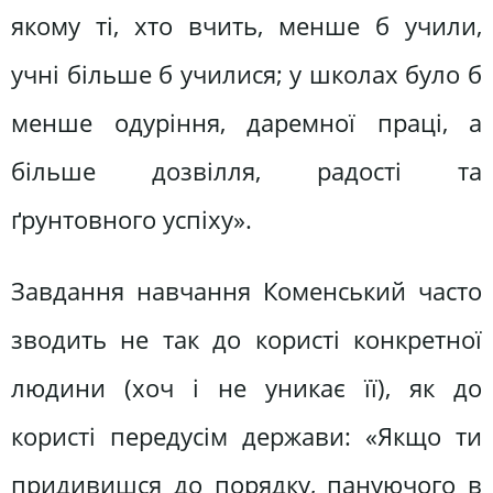
якому ті, хто вчить, менше б учили,
учні більше б училися; у школах було б
менше одуріння, даремної праці, а
більше дозвілля, радості та
ґрунтовного успіху».
Завдання навчання Коменський часто
зводить не так до користі конкретної
людини (хоч і не уникає її), як до
користі передусім держави: «Якщо ти
придивишся до порядку, пануючого в