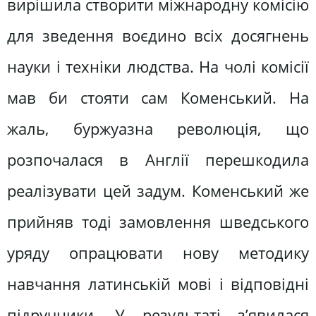
вирішила створити міжнародну комісію
для зведення воєдино всіх досягнень
науки і техніки людства. На чолі комісії
мав би стояти сам Коменський. На
жаль, буржуазна революція, що
розпочалася в Англії перешкодила
реалізувати цей задум. Коменський же
прийняв тоді замовлення шведського
уряду опрацювати нову методику
навчання латинській мові і відповідні
підручники. У результаті з’явилася