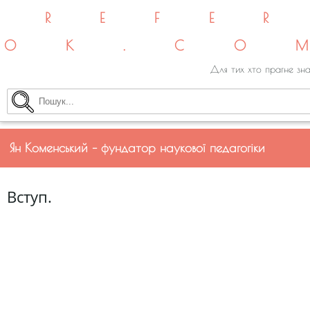
REFE
OK.CO
Для тих хто прагне зна
Ян Коменський – фундатор наукової педагогіки
Вступ.