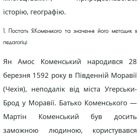
історію, географію.
1. Постать Я.Коменького та значення його методик в
педагогіці
Ян Амос Коменський народився 28
березня 1592 року в Південній Моравії
(Чехія), неподалік від міста Угерськи-
Брод у Моравії. Батько Коменського —
Мартін Коменський був досить
заможною людиною, користувався