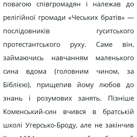
повагою співгромадян і належав до
релігійної громади «Чеських братів» —
послідовників гуситського
протестантського руху. Саме він,
займаючись навчанням маленького
сина вдома (головним чином, за
Біблією), прищепив йому любов до
знань і розумових занять. Пізніше
Коменський-син вчився в братській
школі Угерсько-Броду, але не закінчив