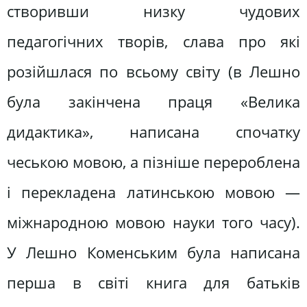
створивши низку чудових
педагогічних творів, слава про які
розійшлася по всьому світу (в Лешно
була закінчена праця «Велика
дидактика», написана спочатку
чеською мовою, а пізніше перероблена
і перекладена латинською мовою —
міжнародною мовою науки того часу).
У Лешно Коменським була написана
перша в світі книга для батьків