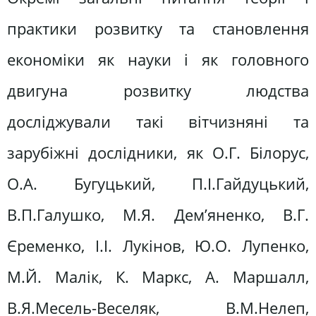
практики розвитку та становлення
економіки як науки і як головного
двигуна розвитку людства
досліджували такі вітчизняні та
зарубіжні дослідники, як О.Г. Білорус,
О.А. Бугуцький, П.І.Гайдуцький,
В.П.Галушко, М.Я. Дем’яненко, В.Г.
Єременко, І.І. Лукінов, Ю.О. Лупенко,
М.Й. Малік, К. Маркс, А. Маршалл,
В.Я.Месель-Веселяк, В.М.Нелеп,