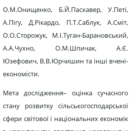
О.М.Онищенко, Б.Й.Пасхавер, У.Петі,
А.Пігу, Д.Рікардо, П.Т.Саблук, А.Сміт,
О.О.Сторожук, М.І.Туган-Барановський,
А.А.Чухно, О.М.Шпичак, А.Є.
Юзефович, В.В.Юрчишин та інші вчені-
економісти.
Мета дослідження– оцінка сучасного
стану розвитку сільськогосподарської
сфери світової і національних економік