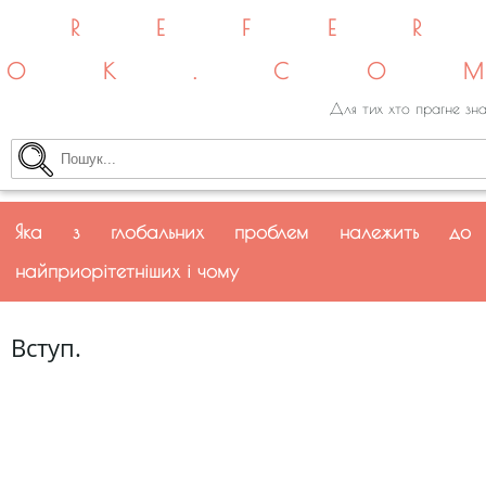
REFE
OK.CO
Для тих хто прагне зна
Яка з глобальних проблем належить до
найприорітетніших і чому
Вступ.