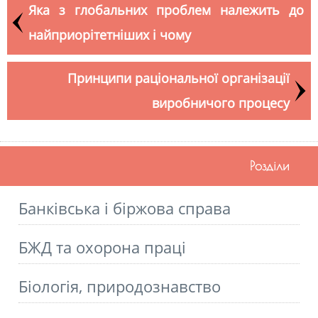
Яка з глобальних проблем належить до
найприорітетніших і чому
Принципи раціональної організації
виробничого процесу
Розділи
Банківська і біржова справа
БЖД та охорона праці
Біологія, природознавство