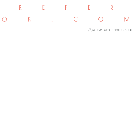
REFE
OK.CO
Для тих хто прагне знан