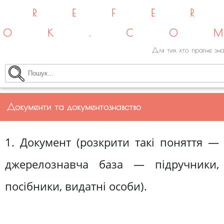
REFE
OK.CO
Для тих хто прагне зна
Документи та документознавство
1. Документ (розкрити такі поняття —
джерелознавча база — підручники,
посібники, видатні особи).