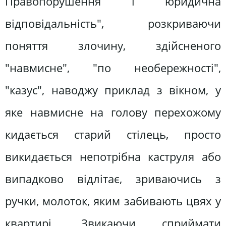
Правопорушення і юридична
відповідальність", розкриваючи
поняття злочину, здійсненого
"навмисне", "по необережності",
"казус", наводжу приклад з вікном, у
яке навмисне на голову перехожому
кидається старий стілець, просто
викидається непотрібна каструля або
випадково відлітає, зриваючись з
ручки, молоток, яким забивають цвях у
квартирі. Звикаючи сприймати