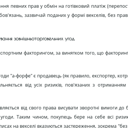
ння певних прав у обмін на готівковий платіж (перепос
в'язань, зазвичай поданих у формі векселів, без прав
вання зовнішньоторговельних угод
спортним факторингом, за винятком того, що факторинг 
 угоди "а-форфе" є продавець (як правило, експортер, ко
вільняється від усіх ризиків, пов'язаних з отриманням
ляється від свого права висувати зворотні вимоги до б
 угоди. Таким чином, покупець бере на себе всі ризи
писах на векселі вказуються застереження, зокрема "без