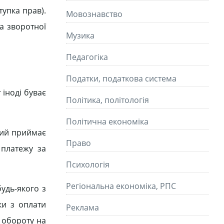
тупка прав).
Мовознавство
а зворотної
Музика
Педагогіка
Податки, податкова система
іноді буває
Політика, політологія
Політична економіка
трий приймає
Право
 платежу за
Психологія
Регіональна економіка, РПС
удь-якого з
ки з оплати
Реклама
 обороту на