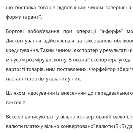
що поставка товарів відповідним чином завершена.
форми гарантії.
Боргові зобов'язання при операції "а-форфе" м
Дисконтування здійснюється за фіксованою обліко
кредитування. Таким чином, експортер у результаті ці
мінусом розміру дисконту. З позиції експортера угод
вартості товарів, ним поставлених. Форфейтор зберігає
настанні строків, указаних у них.
Шляхом індосування із внесенням до передавального
векселів.
Векселі виписуються у вільно конвертованій валюті,
валюти платежу вільно конвертованої валюти (ВКВ) да