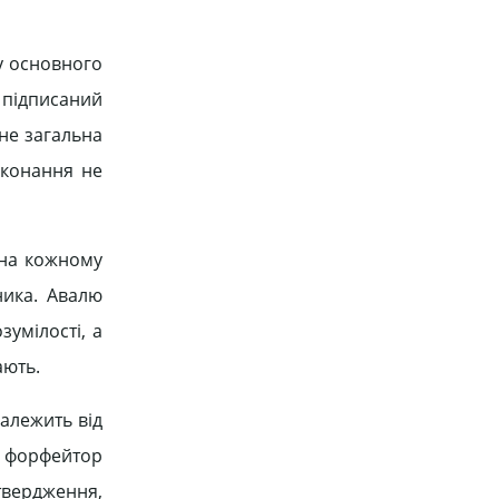
ку основного
 підписаний
 не загальна
виконання не
 на кожному
ника. Авалю
умілості, а
ають.
залежить від
, форфейтор
твердження,