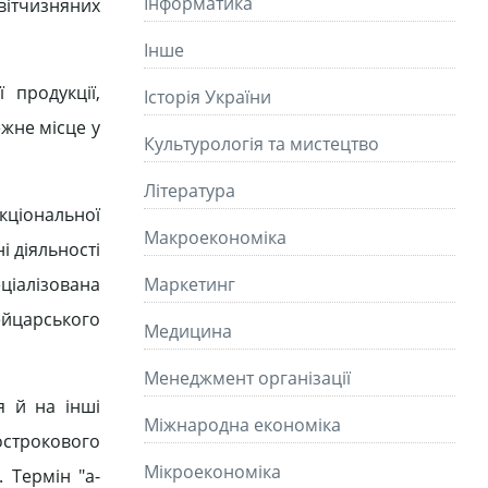
Інформатика
вітчизняних
Інше
 продукції,
Історія України
жне місце у
Культурологія та мистецтво
Літературa
кціональної
Макроекономіка
і діяльності
ціалізована
Маркетинг
ейцарського
Медицина
Менеджмент організації
я й на інші
Міжнародна економіка
строкового
Мікроекономіка
 Термін "а-