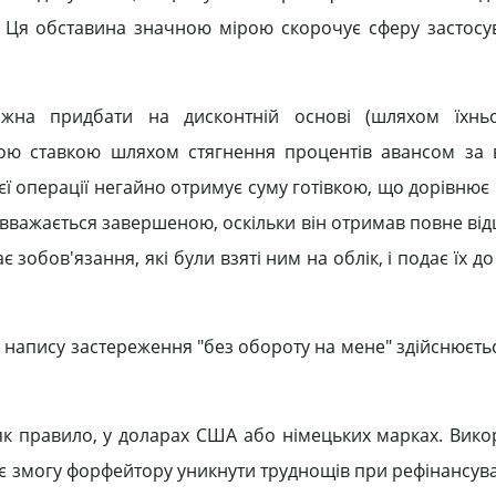
 Ця обставина значною мірою скорочує сферу застосу
ожна придбати на дисконтній основі (шляхом їхньог
вою ставкою шляхом стягнення процентів авансом за 
єї операції негайно отримує суму готівкою, що дорівнює
а вважається завершеною, оскільки він отримав повне в
 зобов'язання, які були взяті ним на облік, і подає їх д
 напису застереження "без обороту на мене" здійснюєть
 як правило, у доларах США або німецьких марках. Вико
є змогу форфейтору уникнути труднощів при рефінансува