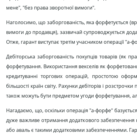
мене", "без права зворотної вимоги".
Наголосимо, що заборгованість, яка форфетується (в
вимоги до продавця), зазвичай супроводжується дода
Отже, гарант виступає третім учасником операції "а-ф
Дебіторська заборгованість покупців товарів (як пр
форфетування. Використання векселів як форфетован
кредитуванні торгових операцій, простотою оформл
більшості країн світу. Рахунки дебіторів і розстрочки
також можуть бути предметом угоди форфетування, ал
Нагадаємо, що, оскільки операція "а-форфе" базується
дуже важливе отримання додаткового забезпечення на
або аваль є такими додатковими забезпеченнями. Га