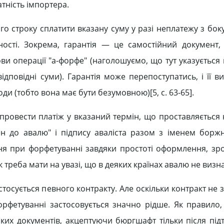
тність імпортера.
го строку сплатити вказану суму у разі неплатежу з бо
ості. Зокрема, гарантія — це самостійний документ,
ви операції "а-форфе" (наголошуємо, що тут указується
ідповідні суми). Гарантія може перепоступатись, і її 
и (тобто вона має бути безумовною)[5, c. 63-65].
провести платіж у вказаний термін, що проставляється
тен до авалю" і підпису аваліста разом з іменем борж
я при форфетуванні завдяки простоті оформлення, зроз
треба мати на увазі, що в деяких країнах авалю не визн
осується певного контракту. Але оскільки контракт не 
орфетуванні застосовується значно рідше. Як правило
яких документів, акцептуючи бюргшафт тільки після під