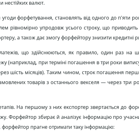
и нестійких валют.
 угоди форфетування, становлять від одного до п'яти ро
селем рівномірно упродовж усього строку, що приводить
ртеру, а також дає змогу форфейтору знизити кредитні р
платежів, що здійснюються, як правило, один раз на ші
ежу (наприклад, при терміні погашення в три роки випис
через шість місяців). Таким чином, строк погашення пер
амовлених товарів з останнього векселя — через три рок
тапів. На першому з них експортер звертається до фор
жу. Форфейтор збирає й аналізує інформацію про учасник
, форфейтор прагне отримати таку інформацію: