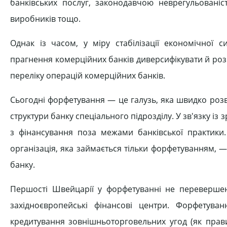
банківських послуг, законодавчою неврегульовані
виробників тощо.
Однак із часом, у міру стабілізації економічної с
прагнення комерційних банків диверсифікувати й роз
переліку операцій комерційних банків.
Сьогодні форфетування — це галузь, яка швидко розв
структури банку спеціального підрозділу. У зв'язку із
з фінансування поза межами банківської практики.
організація, яка займається тільки форфетуванням, 
банку.
Першості Швейцарії у форфетуванні не перевершен
західноєвропейські фінансові центри. Форфетув
кредитування зовнішньоторговельних угод (як прави