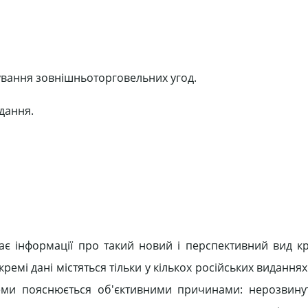
тування зовнішньоторговельних угод.
дання.
має інформації про такий новий і перспективний вид к
ремі дані містяться тільки у кількох російських виданнях.
леми пояснюється об'єктивними причинами: нерозвину