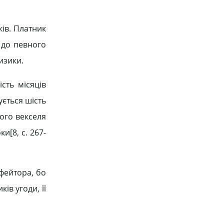
ків. Платник
 до певного
изики.
сть місяців
ується шість
шого векселя
и[8, c. 267-
фейтора, бо
ів угоди, її