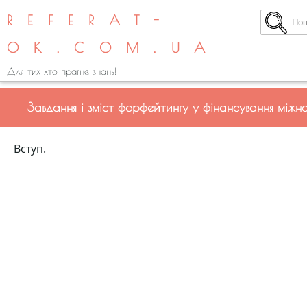
REFERAT-
OK.COM.UA
Для тих хто прагне знань!
Завдання і зміст форфейтингу у фінансування міжна
Вступ.