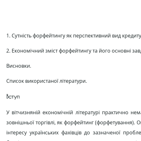
1. Сутність форфейтингу як перспективний вид креди
2. Економічний зміст форфейтингу та його основні зав
Висновки.
Список використаної літератури.
Вступ
У вітчизняній економічній літературі практично не
зовнішньої торгівлі, як форфейтинг (форфетування). Ок
інтересу українських фахівців до зазначеної проб