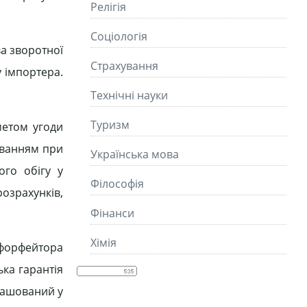
Релігія
Соціологія
а зворотної
Страхування
 імпортера.
Технічні науки
Туризм
метом угоди
уванням при
Українська мова
ого обігу у
Філософія
розрахунків,
Фінанси
Хімія
я форфейтора
ка гарантія
ташований у