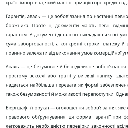
країні імпортера, який має інформацію про кредитозда
Гарантія, аваль — це зобов'язання по настанні певно
боржника. Проте ці документи мають певні відмінн
гарантом. У документі детально викладаються всі умо
сума заборгованості, а конкретні строки платежу й в
повинно залежати від виконання умов комерційної угод
Аваль — це безумовне й безвідкличне зобов'язання 
простому векселі або тратті у вигляді напису "зда
надається найбільша перевага як формі забезпеченн
також безумовності й можливості перепоступки. Однак 
Бюргшафт (порука) — оголошення зобов'язання, яке ст
правового обґрунтування, ця форма гарантії при ф
легковажить необхідністю перевірки законності всіл