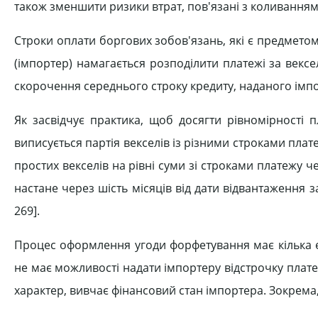
також зменшити ризики втрат, пов'язані з коливанням
Строки оплати боргових зобов'язань, які є предметом
(імпортер) намагається розподілити платежі за век
скорочення середнього строку кредиту, наданого імпо
Як засвідчує практика, щоб досягти рівномірності 
виписується партія векселів із різними строками плат
простих векселів на рівні суми зі строками платежу 
настане через шість місяців від дати відвантаження з
269].
Процес оформлення угоди форфетування має кілька е
не має можливості надати імпортеру відстрочку плате
характер, вивчає фінансовий стан імпортера. Зокрема