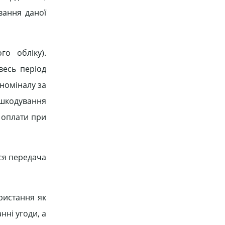
вання даної
о обліку).
весь період
 номіналу за
ідшкодування
о оплати при
ся передача
ристання як
нні угоди, а