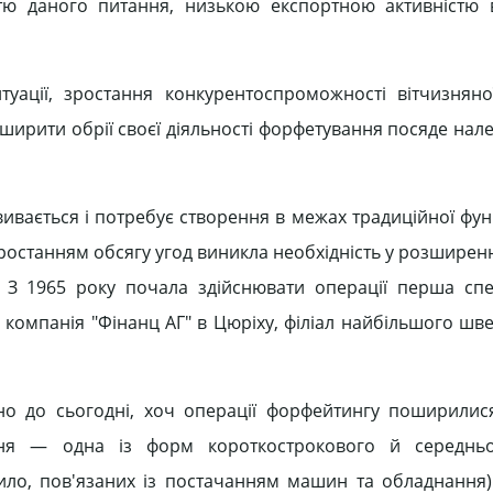
стю даного питання, низькою експортною активністю 
итуації, зростання конкурентоспроможності вітчизняної
ширити обрії своєї діяльності форфетування посяде нале
ивається і потребує створення в межах традиційної фун
 зростанням обсягу угод виникла необхідність у розширенн
 З 1965 року почала здійснювати операції перша спе
— компанія "Фінанц АГ" в Цюріху, філіал найбільшого шв
о до сьогодні, хоч операції форфейтингу поширилис
ання — одна із форм короткострокового й середньо
ло, пов'язаних із постачанням машин та обладнання).