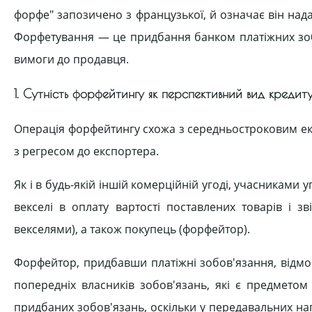
форфе" запозичено з французької, й означає він нада
Форфетування — це придбання банком платіжних зобо
вимоги до продавця.
1. Сутність форфейтингу як перспективний вид кредиту
Операція форфейтингу схожа з середньостроковим ек
з регресом до експортера.
Як і в будь-якій іншій комерційній угоді, учасниками
векселі в оплату вартості поставлених товарів і з
векселями), а також покупець (форфейтор).
Форфейтор, придбавши платіжні зобов'язання, відмов
попередніх власників зобов'язань, які є предметом
придбаних зобов'язань, оскільки у передавальних на