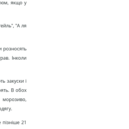
тюм, якщо у
ейль", "А ля
ти розносять
рав. Інколи
ть закуски і
оять. В обох
 морозиво,
дягу.
 пізніше 21