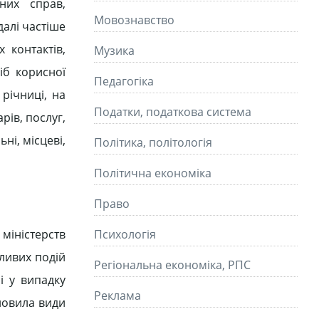
них справ,
Мовознавство
алі частіше
 контактів,
Музика
іб корисної
Педагогіка
річниці, на
Податки, податкова система
рів, послуг,
ні, місцеві,
Політика, політологія
Політична економіка
Право
іністерств
Психологія
ливих подій
Регіональна економіка, РПС
 і у випадку
Реклама
новила види