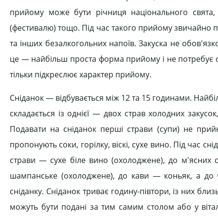
прийому може бути річниця національного свята, ві
(фестивалю) тощо. Під час такого прийому звичайно по
та інших безалкогольних напоїв. Закуска не обов'язк
це — найбільш проста форма прийому і не потребує с
тільки підкреслює характер прийому.
Сніданок — відбувається між 12 та 15 годинами. Найб
складається із однієї — двох страв холодних закусок,
Подавати на сніданок перші страви (супи) не прий
пропонують соки, горілку, віскі, сухе вино. Під час с
страви — сухе біле вино (охолоджене), до м'ясних 
шампанське (охолоджене), до кави — коньяк, а до 
сніданку. Сніданок триває годину-півтори, із них близ
можуть бути подані за тим самим столом або у віталь