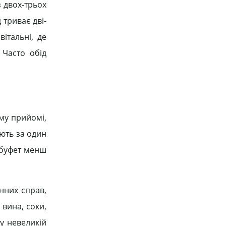
з двох-трьох
 триває дві-
італьні, де
 Часто обід
му прийомі,
ають за один
д-буфет менш
нних справ,
 вина, соки,
у невеликій