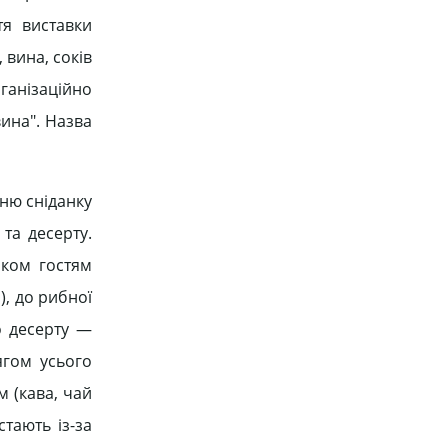
тя виставки
 вина, соків
рганізаційно
ина". Назва
еню сніданку
 та десерту.
нком гостям
), до рибної
о десерту —
ягом усього
м (кава, чай
стають із-за