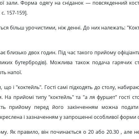
ої зали. Форма одягу на сніданок — повсякденний кос
. 157-159].
ся більш урочистими, ніж денні. До них належать: "Кокт
ває близько двох годин. Під час такого прийому офіціан
ликих бутербродів). Можлива також подача гарячих ст
ть напої.
 що і "коктейль". Гості самі підходять до столу, набираю
. На прийомі типу "коктейль" та "а ля фуршет" гості ст
ість прийому перед його закінченням можна подати
дкреслена і зазначенням у запрошенні особливої форми о
. Як правило, він починається о 20 або 20.30 , але не