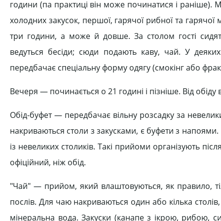
години (па практиці він може починатися і раніше). М
холодних закусок, першої, гарячої рибної та гарячої м'
три години, а може й довше. За столом гості сидят
ведуться бесіди; сюди подають каву, чай. У деяких
передбачає спеціальну форму одягу (смокінг або фрак 
Вечеря — починається о 21 годині і пізніше. Від обіду
Обід-буфет — передбачає вільну розсадку за невелик
накриваються столи з закусками, є буфети з напоями. 
із невеликих столиків. Такі прийоми організують піс
офіційний, ніж обід.
"Чай" — прийом, який влаштовуються, як правило, ті
послів. Для чаю накриваються один або кілька столів, 
мінеральна вода. Закуски (канапе з ікрою, рибою, с