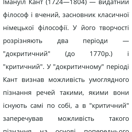
Імануїл Кант (1724—1804) — видатний
філософ і вчений, засновник класичної
німецької філософії. У його творчості
розрізняють два періоди —
"докритичний" (до 1770р.) і
"критичний". У "докритичному" періоді
Кант визнав можливість умоглядного
пізнання речей такими, якими вони
існують самі по собі, а в "критичний"
заперечував можливість такого
пізнання на основі попереднього