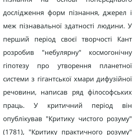
дослідження форм пізнання, джерел і
меж пізнавальної здатності людини. У
перший період своєї творчості Кант
розробив "небулярну" космогонічну
гіпотезу про утворення планетної
системи з гігантської хмари дифузійної
речовини, написав ряд філософських
праць. У критичний період він
опублікував "Критику чистого розуму"
(1781), "Критику практичного розуму"