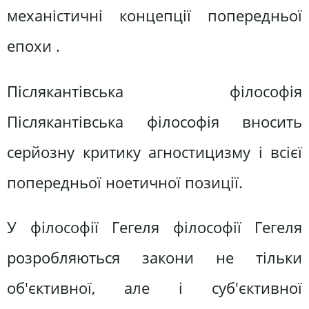
механістичні концепції попередньої
епохи .
Післякантівська філософія
Післякантівська філософія вносить
серйозну критику агностицизму і всієї
попередньої ноетичної позиції.
У філософії Гегеля філософії Гегеля
розробляються закони не тільки
об'єктивної, але і суб'єктивної