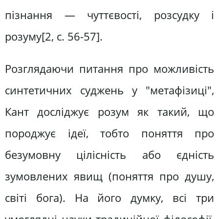
пізнання — чуттєвості, розсудку і
розуму[2, c. 56-57].
Розглядаючи питання про можливість
синтетичних суджень у "метафізиці",
Кант досліджує розум як такий, що
породжує ідеї, тобто поняття про
безумовну цілісність або єдність
зумовлених явищ (поняття про душу,
світі бога). На його думку, всі три