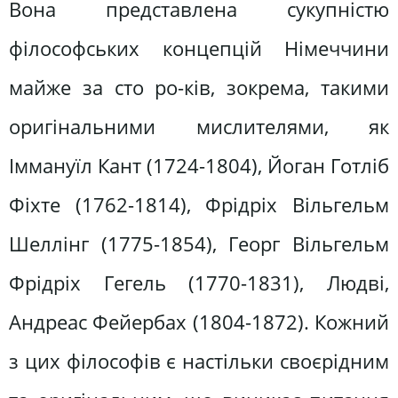
Boнa представлена сукупністю
філософських концепцій Німеччини
майже за сто ро-ків, зокрема, такими
оригінальними мислителями, як
Іммануїл Кант (1724-1804), Йоган Готліб
Фіхте (1762-1814), Фрідріх Вільгельм
Шеллінг (1775-1854), Георг Вільгельм
Фрідріх Гегель (1770-1831), Людві,
Андреас Фейербах (1804-1872). Кожний
з цих філософів є настільки своєрідним