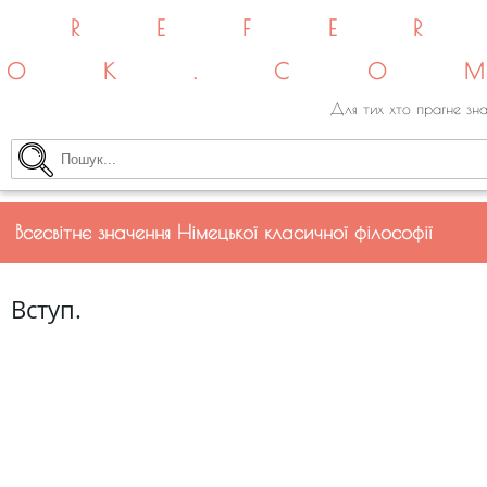
REFE
OK.CO
Для тих хто прагне зна
Всесвітнє значення Німецької класичної філософії
Вступ.