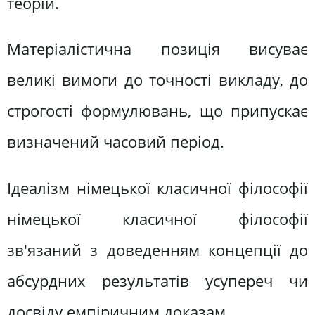
теорій.
Матеріалістична позиція висуває
великі вимоги до точності викладу, до
строгості формулювань, що припускає
визначений часовий період.
Ідеалізм німецької класичної філософії
німецької класичної філософії
зв'язаний з доведенням концепції до
абсурдних результатів усупереч чи
досвіду емпіричним доказам.