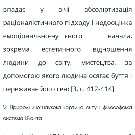
впадає у вічі абсолютизація
раціоналістичного підходу і недооцінка
емоціонально-чуттєвого начала,
зокрема естетичного відношення
людини до світу, мистецтва, за
допомогою якого людина осягає буття і
переживає його сенс[3, c. 412-414].
2. Природничо-наукова картина світу і філософська
система І.Канта