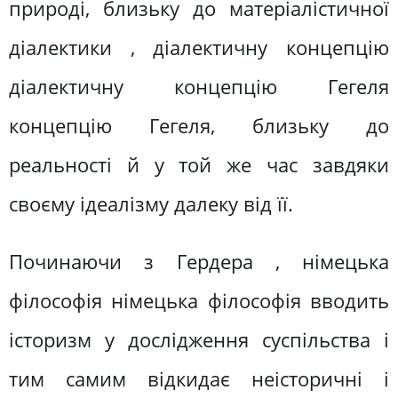
природі, близьку до матеріалістичної
діалектики , діалектичну концепцію
діалектичну концепцію Гегеля
концепцію Гегеля, близьку до
реальності й у той же час завдяки
своєму ідеалізму далеку від її.
Починаючи з Гердера , німецька
філософія німецька філософія вводить
історизм у дослідження суспільства і
тим самим відкидає неісторичні і