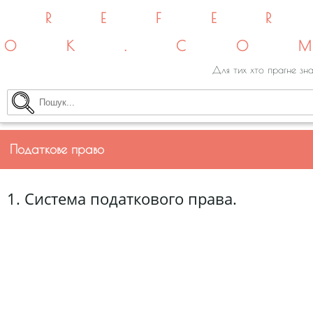
REFE
OK.CO
Для тих хто прагне зна
Податкове право
1. Система податкового права.