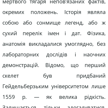
мертвого тягаря непов’язаних фактів,
окремих положень. Історія являла
собою або сонмище легенд, або ж
сухий перелік імен і дат. Фізика,
анатомія викладалися умоглядно, без
лабораторних дослідів і наочних
демонстрацій. Відомо, що перший
скелет був придбаний
Гейдельберзьким університетом лише
1559 р. — як велика рідкість.
Залишається тільки здогадуватися,