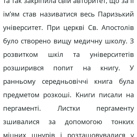
та так закріпила свій авторитет, що за її
ім’ям став називатися весь Паризький
університет. При церкві Св. Апостолів
було створено вищу медичну школу. З
розвитком шкіл та університетів
розширився попит на книгу. У
ранньому середньовіччі книга була
предметом розкоші. Книги писали на
пергаменті. Листки пергаменту
зшивалися за допомогою тонких
міцних шнурів і розташовувалися у