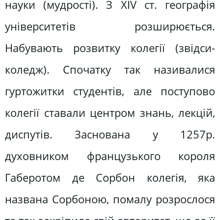
науки (мудрості). З ХІV ст. географія
університетів розширюється.
Набувають розвитку колегії (звідси-
коледж). Спочатку так називалися
гуртожитки студентів, але поступово
колегії ставали центром знань, лекцій,
диспутів. Заснована у 1257р.
духовником французького короля
Габеротом де Сорбон колегія, яка
названа Сорбоною, помалу розрослося