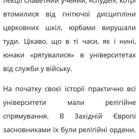
лекції славетний учений, «спудеї», котрі
втомилися від гнітючої дисципліни
церковних шкіл, юрбами вирушали
туди. Цікаво, що в ті часи, як і нині,
юнаки «рятувалися» в університетах
від служби у війську.
На початку своєї історії практично всі
університети мали релігійне
спрямування. В Західній Європі
засновниками їх були релігійні ордени.