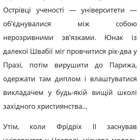
Острівці ученості — університети —
об’єднувалися між собою
нерозривними зв’язками. Юнак із
далекої Швабії міг провчитися рік-два у
Празі, потім вирушити до Парижа,
одержати там диплом і влаштуватися
викладачем у будь-якій вищій школі
західного християнства…
Утім, коли Фрідріх II заснував