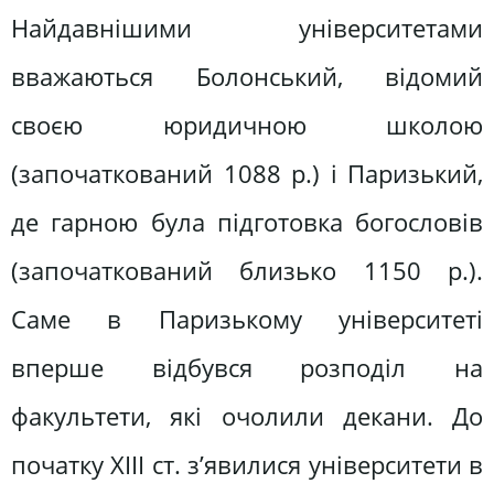
Найдавнішими університетами
вважаються Болонський, відомий
своєю юридичною школою
(започаткований 1088 р.) і Паризький,
де гарною була підготовка богословів
(започаткований близько 1150 р.).
Саме в Паризькому університеті
вперше відбувся розподіл на
факультети, які очолили декани. До
початку XIII ст. з’явилися університети в