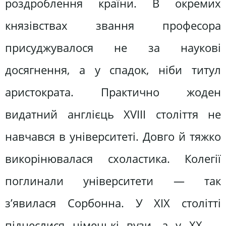
роздроблення країни. В окремих
князівствах звання професора
присуджувалося не за наукові
досягнення, а у спадок, ніби титул
аристократа. Практично жоден
видатний англієць XVIII століття не
навчався в університеті. Довго й тяжко
викорінювалася схоластика. Колегії
поглинали університети — так
з’явилася Сорбонна. У XIX столітті
піднеслися німецькі вузи, а у ХХ —