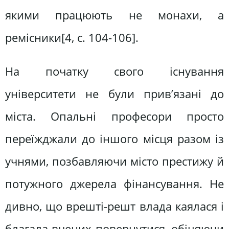
якими працюють не монахи, а
ремісники[4, c. 104-106].
На початку свого існування
університети не були прив’язані до
міста. Опальні професори просто
переїжджали до іншого місця разом із
учнями, позбавляючи місто престижу й
потужного джерела фінансування. Не
дивно, що врешті-решт влада каялася і
благала вчених повернутися, обіцяючи