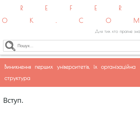
REFE
OK.CO
Для тих хто прагне зна
Виникнення перших університетів, їх організаційна
структура
Вступ.