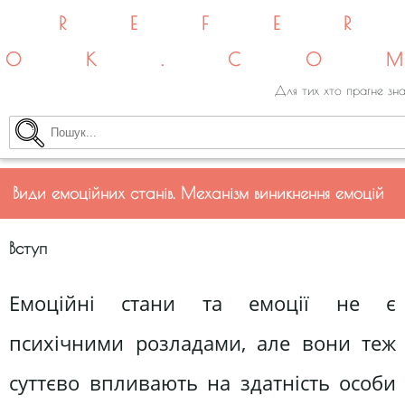
REFE
OK.CO
Для тих хто прагне зна
Види емоційних станів. Механізм виникнення емоцій
Вступ
Емоційні стани та емоції не є
психічними розладами, але вони теж
суттєво впливають на здатність особи