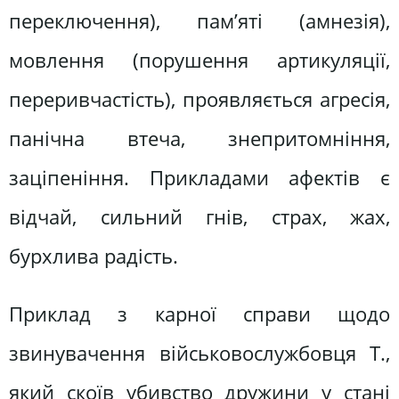
переключення), пам’яті (амнезія),
мовлення (порушення артикуляції,
переривчастість), проявляється агресія,
панічна втеча, знепритомніння,
заціпеніння. Прикладами афектів є
відчай, сильний гнів, страх, жах,
бурхлива радість.
Приклад з карної справи щодо
звинувачення військовослужбовця Т.,
який скоїв убивство дружини у стані