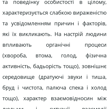
та поведінку особистості в цілому,
характеризується слабкою вираженістю
та усвідомленням причин і факторів,
які їх викликають. На настрій людини
впливають органічні процеси
(хвороба, втома, голод, фізична
активність, бадьорість тощо), зовнішнє
середовище (дратуючі звуки і тиша,
бруд і чистота, палюча спека і холод
тощо), характер взаємовідносин між
людьми і ситуації взаємодії