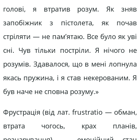
голові, я втратив розум. Як зняв
запобіжник з пістолета, як почав
стріляти — не пам’ятаю. Все було як уві
сні. Чув тільки постріли. Я нічого не
розумів. Здавалося, що в мені лопнула
якась пружина, і я став некерованим. Я
був наче не сповна розуму.»
Фрустрація (від лат. frustratio — обман,
втрата чогось, крах планів,
розчарування) — емоційний стан