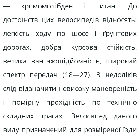
— хромомолібден і титан. До
достоїнств цих велосипедів відносять:
легкість ходу по шосе і ґрунтових
дорогах, добра курсова стійкість,
велика вантажопідйомність, широкий
спектр передач (18—27). З недоліків
слід відзначити невисоку маневреність
і помірну прохідність по технічно
складних трасах. Велосипед даного
виду призначений для розміреної їзди