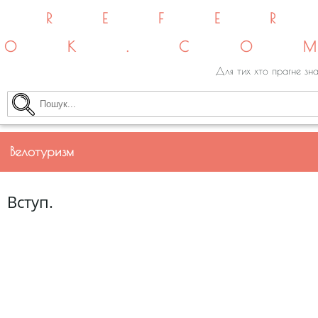
REFE
OK.CO
Для тих хто прагне зна
Велотуризм
Вступ.