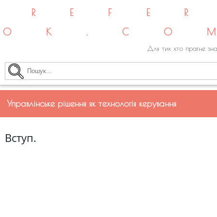
REFE
OK.CO
Для тих хто прагне зна
Управлінське рішення як технологія керування
Вступ.