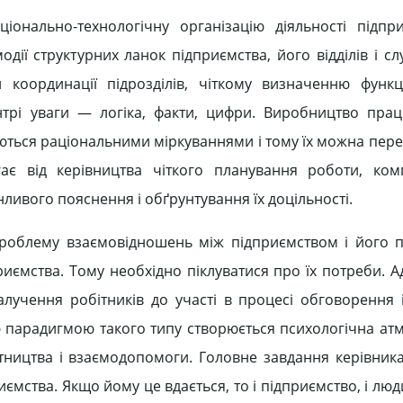
іонально-технологічну організацію діяльності підпр
дії структурних ланок підприємства, його відділів і с
й координації підрозділів, чіткому визначенню функ
центрі уваги — логіка, факти, цифри. Виробництво пра
уються раціональними міркуваннями і тому їх можна пер
ає від керівництва чіткого планування роботи, комп
нливого пояснення і обґрунтування їх доцільності.
роблему взаємовідношень між підприємством і його 
ємства. Тому необхідно піклуватися про їх потреби. Ад
лучення робітників до участі в процесі обговорення 
ю парадигмою такого типу створюється психологічна ат
тництва і взаємодопомоги. Головне завдання керівник
ємства. Якщо йому це вдається, то і підприємство, і лю