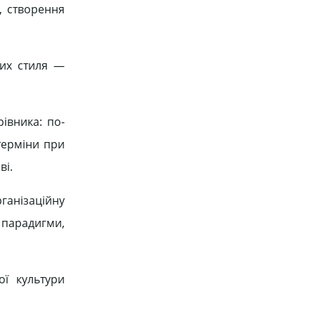
, створення
них стиля —
івника: по-
терміни при
ві.
ганізаційну
 парадигми,
ої культури