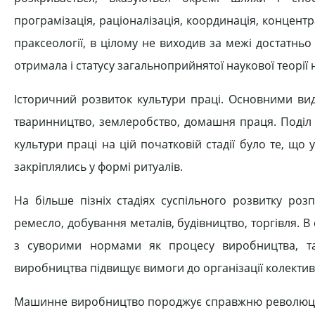
програмізація, раціоналізація, координація, концентр
праксеології, в цілому не виходив за межі достатньо
отримала і статусу загальноприйнятої наукової теорії 
Історичний розвиток культури праці. Основними вид
тваринництво, землеробство, домашня праця. Поділ 
культури праці на цій початковій стадії було те, що 
закріплялись у формі ритуалів.
На більше пізніх стадіях суспільного розвитку розп
ремесло, добування металів, будівництво, торгівля. В
з суворими нормами як процесу виробництва, та
виробництва підвищує вимоги до організації колектив
Машинне виробництво породжує справжню революцію в