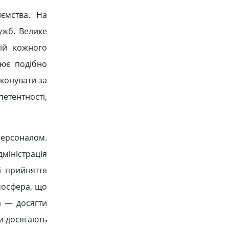
иємства. На
лужб. Велике
цій кожного
цює подібно
еконувати за
етентності,
персоналом.
міністрація
і прийняття
мосфера, що
а — досягти
ди досягають