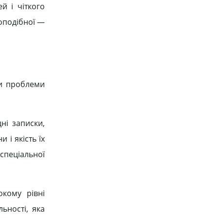
й і чіткого
оподібної —
ли проблеми
ні записки,
 і якість їх
спеціальної
кому рівні
ьності, яка