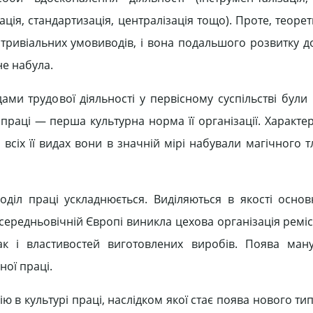
ація, стандартизація, централізація тощо). Проте, теоре
 тривіальних умовиводів, і вона подальшого розвитку д
не набула.
ами трудової діяльності у первісному суспільстві були
праці — перша культурна норма її організації. Характ
у всіх її видах вони в значній мірі набували магічного 
оділ праці ускладнюється. Виділяються в якості основн
 середньовічній Європі виникла цехова організація ремі
к і властивостей виготовлених виробів. Поява ману
ної праці.
 культурі праці, наслідком якої стає поява нового тип