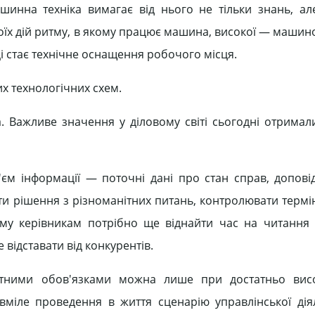
нна техніка вимагає від нього не тільки знань, але
оїх дій ритму, в якому працює машина, високої — машин
і стає технічне оснащення робочого місця.
их технологічних схем.
а. Важливе значення у діловому світі сьогодні отрима
м інформації — поточні дані про стан справ, доповід
 рішення з різноманітних питань, контролювати терміни
ому керівникам потрібно ще віднайти час на читання 
е відставати від конкурентів.
нітними обов'язками можна лише при достатньо висо
вміле проведення в життя сценарію управлінської діял