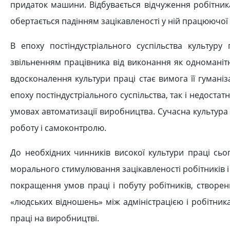
придаток машини. Відбувається відчуження робітника 
обертається падінням зацікавленості у ній працюючої
В епоху постіндустріального суспільства культуру
звільненням працівника від виконання як одноманітн
вдосконалення культури праці стає вимога її гумані
епоху постіндустріального суспільства, так і недост
умовах автоматизації виробництва. Сучасна культура 
роботу і самоконтролю.
До необхідних чинників високої культури праці сьог
морального стимулювання зацікавленості робітників і 
покращення умов праці і побуту робітників, створен
«людських відношень» між адміністрацією і робітника
праці на виробництві.