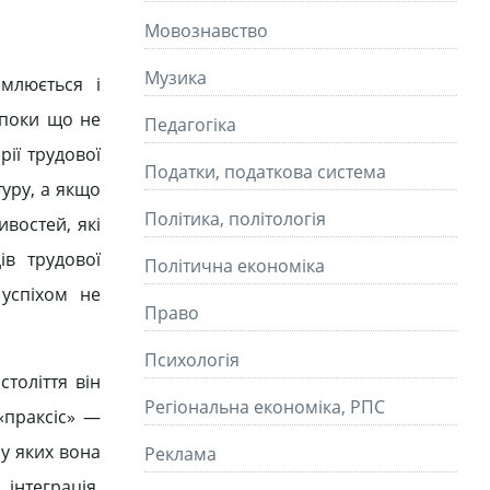
Мовознавство
Музика
омлюється і
ї поки що не
Педагогіка
рії трудової
Податки, податкова система
туру, а якщо
Політика, політологія
ивостей, які
ів трудової
Політична економіка
 успіхом не
Право
Психологія
толіття він
Регіональна економіка, РПС
«праксіс» —
 у яких вона
Реклама
інтеграція,