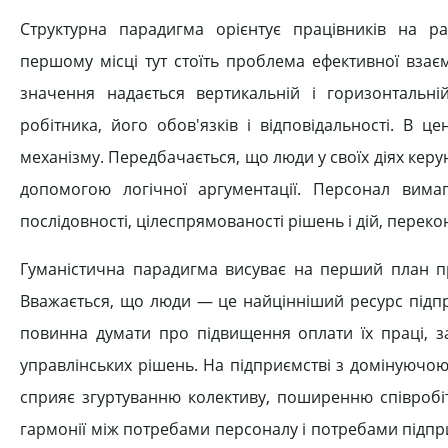
Структурна парадигма орієнтує працівників на рац
першому місці тут стоїть проблема ефективної взаємо
значення надається вертикальній і горизонтальні
робітника, його обов'язків і відповідальності. В 
механізму. Передбачається, що люди у своїх діях кер
допомогою логічної аргументації. Персонал вимаг
послідовності, цілеспрямованості рішень і дій, переко
Гуманістична парадигма висуває на перший план п
Вважається, що люди — це найцінніший ресурс підпри
повинна думати про підвищення оплати їх праці, за
управлінських рішень. На підприємстві з домінуючо
сприяє згуртуванню колективу, поширенню співробі
гармонії між потребами персоналу і потребами підпри