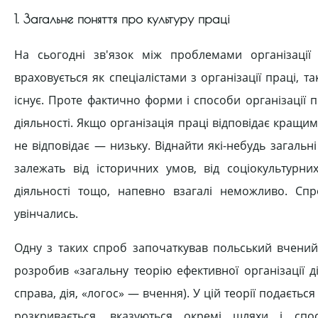
1. Загальне поняття про культуру праці
На сьогодні зв'язок між проблемами організації
враховується як спеціалістами з організації праці, т
існує. Проте фактично форми і способи організації пр
діяльності. Якщо організація праці відповідає кращим 
не відповідає — низьку. Віднайти які-небудь загальні
залежать від історичних умов, від соціокультурних
діяльності тощо, напевно взагалі неможливо. Спр
увінчались.
Одну з таких спроб започаткував польський вчений, 
розробив «загальну теорію ефективної організації д
справа, дія, «логос» — вчення). У цій теорії подається
розкривається, вказуються окремі шляхи і способ