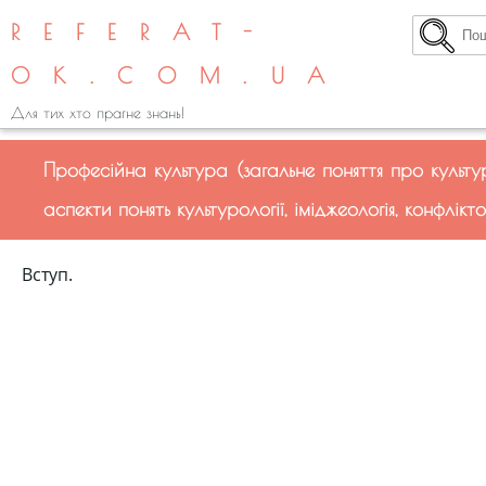
REFERAT-
OK.COM.UA
Для тих хто прагне знань!
Професійна культура (загальне поняття про культу
аспекти понять культурології, іміджеологія, конфлікто
Вступ.