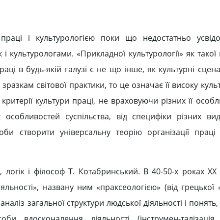
 праці і культурологією поки що недостатньо усвід
ак і культурологами. «Прикладної культурології» як тако
аці в будь-якій галузі є не що інше, як культурні сцена
зразкам світової практики, то це означає її високу куль
 критерії культури праці, не враховуючи різних її особл
 особливостей суспільства, від специфіки різних вид
оби створити універсальну теорію організації праці
логік і філософ Т. Котабринський. В 40-50-х роках XX с
іяльності», названу ним «праксеологією» (від грецької 
 аналіз загальної структури людської діяльності і понять,
и вдосконалення діяльності (інструмен-талізація, 