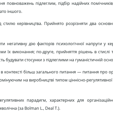
ня повноважень підлеглим, підбір надійних помічників
ато іншого.
ід стилю керівництва. Прийнято розрізняти два основ
и негативну дію факторів психологічної напруги у кер
и їх виконання; по-друге, прийняття рішень в стислі 
ість будувати стосунки з підлеглими на гуманістичній осно
 в контексті більш загального питання — питання про ор
 домінуючим на виробництві типом ціннісно-регулятивної
гулятивних парадигм, характерних для організаційн
олічна (за Bolman L., Deal Т.).