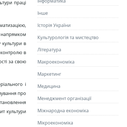
Інформатика
льтури праці
Інше
матизацією,
Історія України
о напрямком
Культурологія та мистецтво
 культури в
Літературa
і контролю в
ості за свою
Макроекономіка
Маркетинг
ріального і
Медицина
клування про
Менеджмент організації
становлення
Міжнародна економіка
цит культури
Мікроекономіка