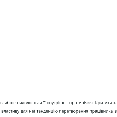
 глибше виявляється її внутрішнє протиріччя. Критики ка
ть властиву для неї тенденцію перетворення працівника