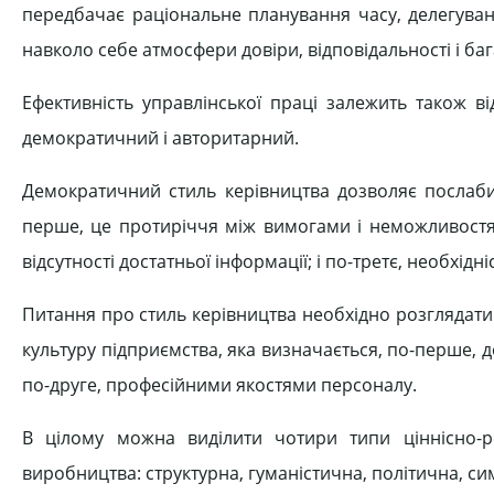
передбачає раціональне планування часу, делегуван
навколо себе атмосфери довіри, відповідальності і баг
Ефективність управлінської праці залежить також в
демократичний і авторитарний.
Демократичний стиль керівництва дозволяє послабит
перше, це протиріччя між вимогами і неможливостям
відсутності достатньої інформації; і по-третє, необхідн
Питання про стиль керівництва необхідно розглядати
культуру підприємства, яка визначається, по-перше,
по-друге, професійними якостями персоналу.
В цілому можна виділити чотири типи ціннісно-ре
виробництва: структурна, гуманістична, політична, симв