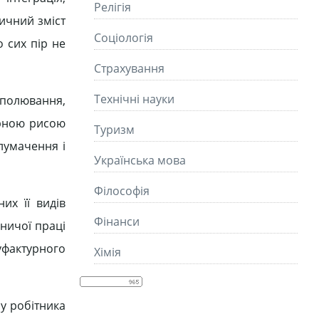
Релігія
тичний зміст
Соціологія
о сих пір не
Страхування
Технічні науки
 полювання,
ерною рисою
Туризм
тлумачення і
Українська мова
Філософія
их її видів
Фінанси
сничої праці
фактурного
Хімія
у робітника