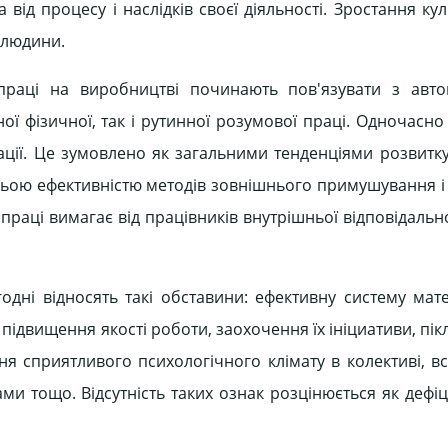
від процесу і наслідків своєї діяльності. Зростання ку
 людини.
 праці на виробництві починають пов'язувати з авто
ої фізичної, так і рутинної розумової праці. Одночасн
зації. Це зумовлено як загальними тенденціями розвитку
атньою ефективністю методів зовнішнього примушування 
праці вимагає від працівників внутрішньої відповідальн
одні відносять такі обставини: ефективну систему мате
підвищення якості роботи, заохочення їх ініциативи, пі
ня сприятливого психологічного клімату в колективі, в
ми тощо. Відсутність таких ознак розцінюється як дефі