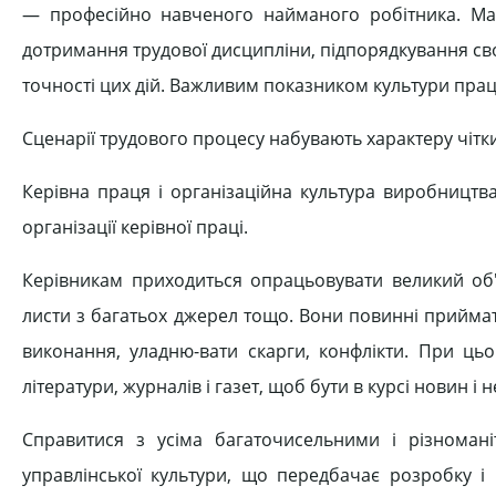
— професійно навченого найманого робітника. Маши
дотримання трудової дисципліни, підпорядкування св
точності цих дій. Важливим показником культури прац
Сценарії трудового процесу набувають характеру чітк
Керівна праця і організаційна культура виробництв
організації керівної праці.
Керівникам приходиться опрацьовувати великий об'є
листи з багатьох джерел тощо. Вони повинні приймати
виконання, уладню-вати скарги, конфлікти. При ць
літератури, журналів і газет, щоб бути в курсі новин і н
Справитися з усіма багаточисельними і різнома
управлінської культури, що передбачає розробку і 