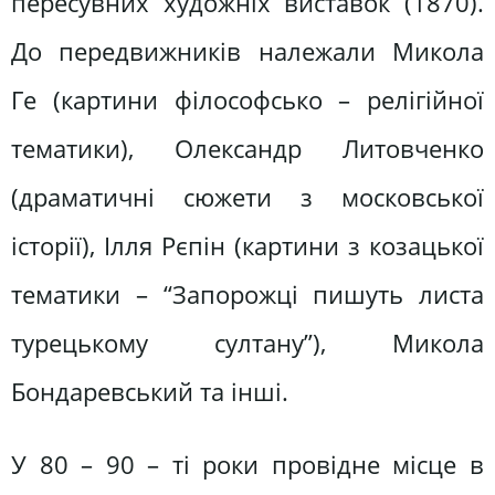
пересувних художніх виставок (1870).
До передвижників належали Микола
Ге (картини філософсько – релігійної
тематики), Олександр Литовченко
(драматичні сюжети з московської
історії), Ілля Рєпін (картини з козацької
тематики – “Запорожці пишуть листа
турецькому султану”), Микола
Бондаревський та інші.
У 80 – 90 – ті роки провідне місце в