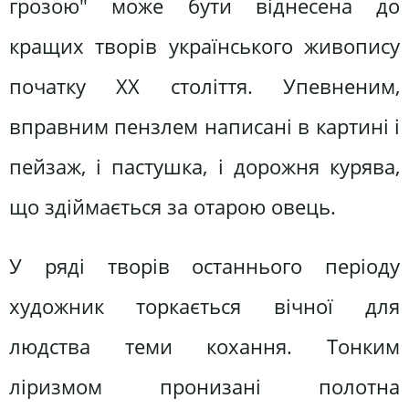
грозою" може бути віднесена до
кращих творів українського живопису
початку ХХ століття. Упевненим,
вправним пензлем написані в картині і
пейзаж, і пастушка, і дорожня курява,
що здіймається за отарою овець.
У ряді творів останнього періоду
художник торкається вічної для
людства теми кохання. Тонким
ліризмом пронизані полотна