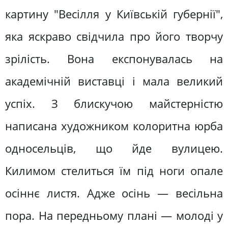
картину "Весілля у Київській губернії",
яка яскраво свідчила про його творчу
зрілість. Вона експонувалась на
академічній виставці і мала великий
успіх. З блискучою майстерністю
написана художником колоритна юрба
односельців, що йде вулицею.
Килимом стелиться їм під ноги опале
осіннє листя. Адже осінь — весільна
пора. На передньому плані — молоді у