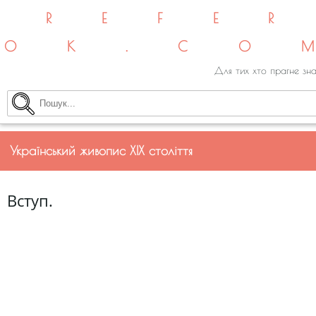
REFE
OK.CO
Для тих хто прагне зна
Український живопис XIX століття
Вступ.