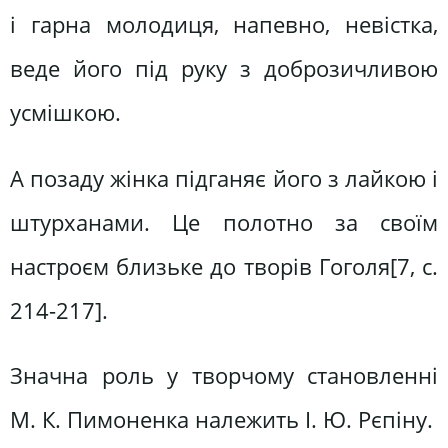
і гарна молодиця, напевно, невістка,
веде його під руку з доброзичливою
усмішкою.
А позаду жінка підганяє його з лайкою і
штурханами. Це полотно за своїм
настроєм близьке до творів Гоголя[7, c.
214-217].
Значна роль у творчому становленні
М. К. Пимоненка належить І. Ю. Рєпіну.