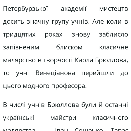
Петербурзької академії мистецтв
досить значну групу учнів. Але коли в
тридцятих роках знову заблисло
запізненим блиском класичне
малярство в творчості Карла Брюллова,
то учні Венеціанова перейшли до
цього модного професора.
В числі учнів Брюллова були й останні
українські майстри класичного
малярства — Іван Сошенко, Тарас