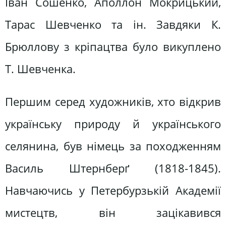
Іван Сошенко, Аполлон Мокрицький,
Тарас Шевченко та ін. Завдяки К.
Брюллову з кріпацтва було викуплено
Т. Шевченка.
Першим серед художників, хто відкрив
українську природу й українського
селянина, був німець за походженням
Василь Штернберґ (1818-1845).
Навчаючись у Петербурзькій Академії
мистецтв, він зацікавився