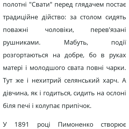
полотні "Свати" перед глядачем постає
традиційне дійство: за столом сидять
поважні чоловіки, перев'язані
рушниками. Мабуть, події
розгортаються на добре, бо в руках
матері і молодшого свата повні чарки.
Тут же і нехитрий селянський харч. А
дівчина, як і годиться, сидить на ослоні
біля печі і колупає припічок.
У 1891 році Пимоненко створює