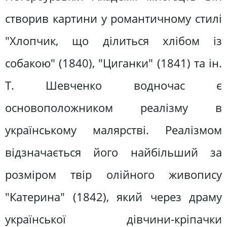
створив картини у романтичному стилі
"Хлопчик, що ділиться хлібом із
собакою" (1840), "Циганки" (1841) та ін.
Т. Шевченко водночас є
основоположником реалізму в
українському малярстві. Реалізмом
відзначається його найбільший за
розміром твір олійного живопису
"Катерина" (1842), який через драму
української дівчини-кріпачки