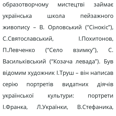
образотворчому мистецтві займає
українська школа пейзажного
живопису – В. Орловський (“Сінокіс”),
С.Святославський, І.Похитонов,
П.Левченко (“Село взимку”), С.
Васильківський (“Козача левада”). Був
відомим художник І.Труш – він написав
серію портретів видатних діячів
української культури: портрети
І.Франка, Л.Українки, В.Стефаника,