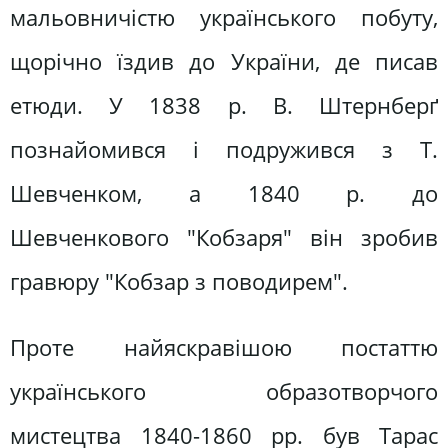
мальовничістю українського побуту,
щорічно їздив до України, де писав
етюди. У 1838 р. В. Штернберґ
познайомився і подружився з Т.
Шевченком, а 1840 р. до
Шевченкового "Кобзаря" він зробив
гравюру "Кобзар з поводирем".
Проте найяскравішою постаттю
українського образотворчого
мистецтва 1840-1860 pp. був Тарас