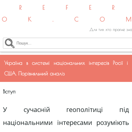
REFE
OK.CO
Для тих хто прагне зна
Україна в системі національних інтересів Росії і
США. Порівняльний аналіз
Вступ
У сучасній геополітиці під
національними інтересами розуміють