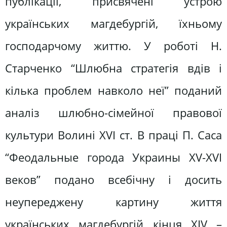
публікації, присвячені устрою
українських магдебургій, їхньому
господарчому життю. У роботі Н.
Старченко “Шлюбна стратегія вдів і
кілька проблем навколо неї” поданий
аналіз шлюбно-сімейної правової
культури Волині XVI ст. В праці П. Саса
“Феодальные города Украины XV-XVI
веков” подано всебічну і досить
неупереджену картину життя
українських магдебургій кінця XIV –