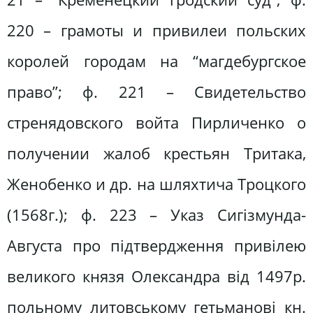
220 – грамоты и привилеи польских
королей городам на “магдебургское
право”; ф. 221 – Свидетельство
стренядовского войта Пирличенко о
получении жалоб крестьян Тритака,
Женобенко и др. на шляхтича Троцкого
(1568г.); ф. 223 – Указ Сигізмунда-
Августа про підтвердження привілею
великого князя Олександра від 1497р.
польному литовському гетьманові кн.