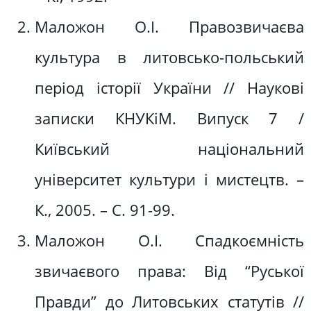
Маложон О.І. Правозвичаєва
культура в литовсько-польський
період історії України // Наукові
записки КНУКіМ. Випуск 7 /
Київський національний
університет культури і мистецтв. –
К., 2005. – С. 91-99.
Маложон О.І. Спадкоємність
звичаєвого права: Від “Руської
Правди” до Литовських статутів //