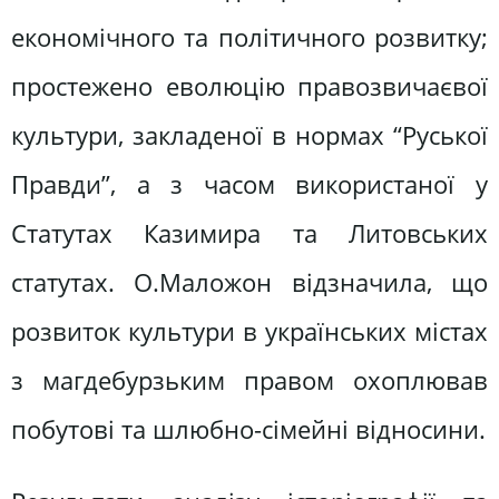
економічного та політичного розвитку;
простежено еволюцію правозвичаєвої
культури, закладеної в нормах “Руської
Правди”, а з часом використаної у
Статутах Казимира та Литовських
статутах. О.Маложон відзначила, що
розвиток культури в українських містах
з магдебурзьким правом охоплював
побутові та шлюбно-сімейні відносини.