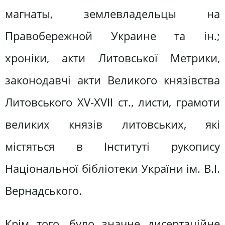
магнаты, землевладельцы на
Правобережной Украине та ін.;
хроніки, акти Литовської Метрики,
законодавчі акти Великого князівства
Литовського XV-XVII ст., листи, грамоти
великих князів литовських, які
містяться в Інституті рукопису
Національної бібліотеки України ім. В.І.
Вернадського.
Крім того, було значне дисертаційне