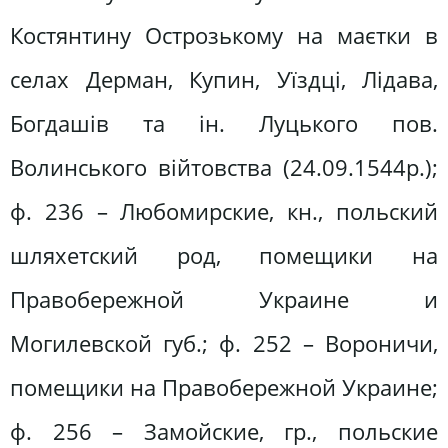
Костянтину Острозькому на маєтки в
селах Дерман, Купин, Уїздці, Лідава,
Богдашів та ін. Луцького пов.
Волинського війтовства (24.09.1544р.);
ф. 236 – Любомирские, кн., польский
шляхетский род, помещики на
Правобережной Украине и
Могилевской губ.; ф. 252 – Вороничи,
помещики на Правобережной Украине;
ф. 256 – Замойские, гр., польские