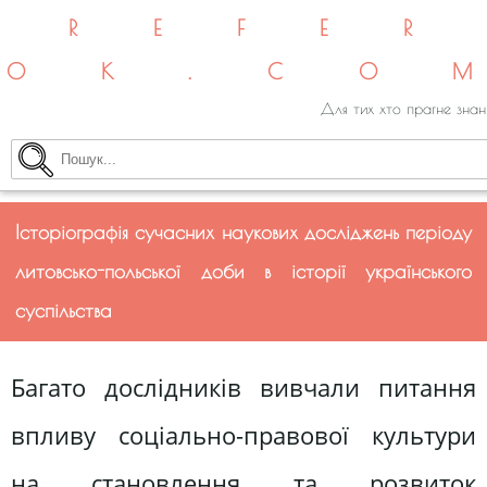
REFE
OK.CO
Для тих хто прагне знан
Історіографія сучасних наукових досліджень періоду
литовсько-польської доби в історії українського
суспільства
Багато дослідників вивчали питання
впливу соціально-правової культури
на становлення та розвиток