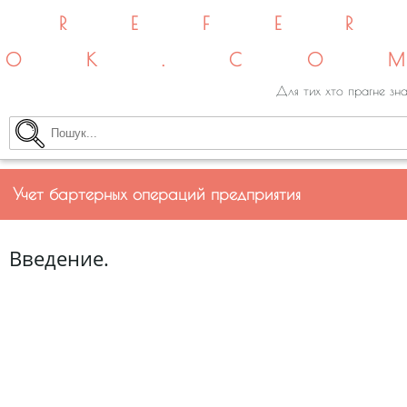
REFE
OK.CO
Для тих хто прагне зна
Учет бартерных операций предприятия
Введение.