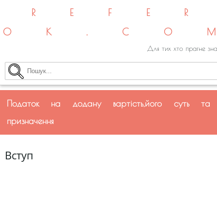
REFE
OK.CO
Для тих хто прагне зна
Податок на додану вартість,його суть та
призначення
Вступ