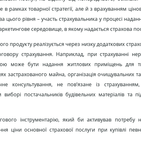
в рамках товарної стратегії, але й з врахуванням цінов
а цього рівня – участь страхувальника у процесі надан
маркетингове середовище, в якому надається страхова пос
ого продукту реалізується через низку додаткових страх
говору страхування. Наприклад, при страхуванні нер
гою може бути надання житлових приміщень для т
х застрахованого майна, організація очищувальних т
чне консультування, не пов’язане із страхуванням,
 виборі постачальників будівельних матеріалів та пі
гового інструментарію, який би активував потребу 
ння ціни основної страхової послуги при купівлі пев