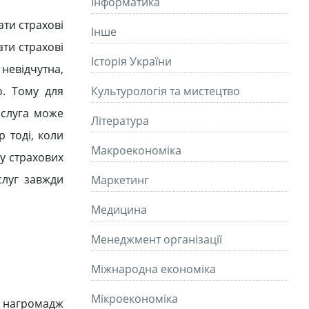
Інформатика
ати страхові
Інше
ати страхові
Історія України
 невідчутна,
о. Тому для
Культурологія та мистецтво
ослуга може
Літературa
р тоді, коли
Макроекономіка
жу страхових
слуг завжди
Маркетинг
Медицина
Менеджмент організації
Міжнародна економіка
Мікроекономіка
і нагромадж