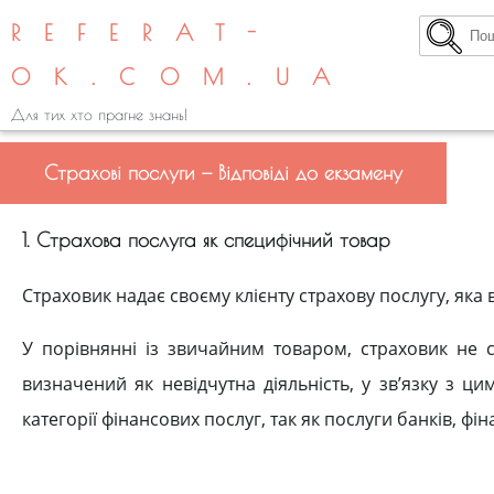
REFERAT-
OK.COM.UA
Для тих хто прагне знань!
Страхові послуги — Відповіді до екзамену
1. Страхова послуга як специфічний товар
Страховик надає своєму клієнту страхову послугу, яка
У порівнянні із звичайним товаром, страховик не 
визначений як невідчутна діяльність, у зв’язку з ц
категорії фінансових послуг, так як послуги банків, фі