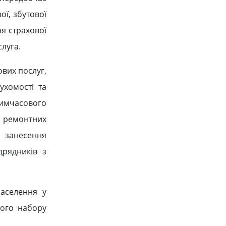
ої, збутової
ня страхової
луга.
ових послуг,
ухомості та
имчасового
а ремонтних
 занесення
дрядників з
населення у
ного набору