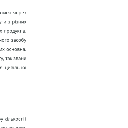
атися через
уги з різних
х продуктів.
ного засобу
ких основна.
у, так зване
я цивільної
 кількості і
 точки зору