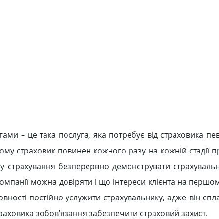
ами – це така послуга, яка потребує від страховика пе
Тому страховик повинен кожного разу на кожній стадії 
ору страхування безперервно демонструвати страхувальн
омпанії можна довіряти і що інтереси клієнта на першом
вності постійно услужити страхувальнику, адже він спл
траховика зобов’язання забезпечити страховий захист.