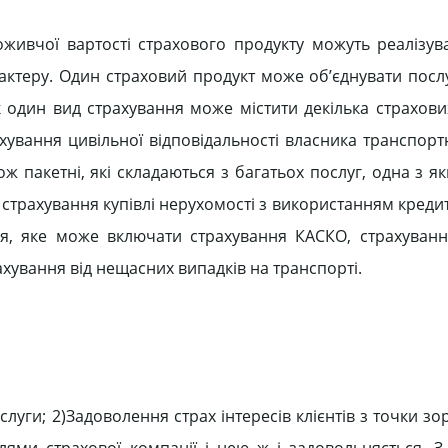
живчої вартості страхового продукту можуть реалізув
рактеру. Один страховий продукт може об’єднувати посл
к один вид страхування може містити декілька страхови
ахування цивільної відповідальності власника транспорт
ж пакетні, які складаються з багатьох послуг, одна з я
трахування купівлі нерухомості з використанням кредит
ня, яке може включати страхування КАСКО, страхуванн
ахування від нещасних випадків на транспорті.
луги; 2)Задоволення страх інтересів клієнтів з точки зору
ллями страхової компанії і нею ж і задовольняється. З