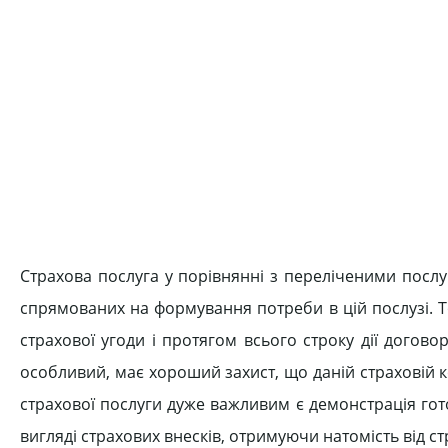
Страхова послуга у порівнянні з переліченими послуг
спрямованих на формування потреби в цій послузі. 
страхової угоди і протягом всього строку дії догов
особливий, має хороший захист, що даній страховій к
страхової послуги дуже важливим є демонстрація гото
вигляді страхових внесків, отримуючи натомість від с