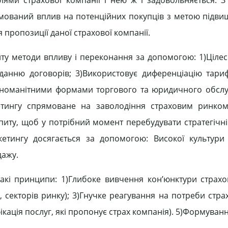
ямований вплив на потенційних покупців з метою підви
 пропозиції даної страхової компанії.
ту методи впливу і переконання за допомогою: 1)Ціле
данню договорів; 3)Використовує диференціацію тариф
ізноманітними формами торгового та юридичного обслу
кетингу спрямоване на заволодіння страховим ринко
иту, щоб у потрібний момент перебудувати стратегічні
кетингу досягається за допомогою: Високої культури
дажу.
акі принципи: 1)Глибоке вивчення кон’юнктури страхо
, секторів ринку); 3)Гнучке реагування на потреби стра
ікація послуг, які пропонує страх компанія). 5)Формуван