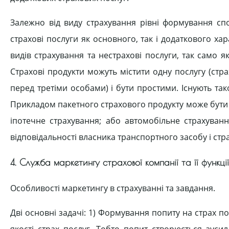
Залежно від виду страхування рівні формування спо
страхові послуги як основного, так і додаткового ха
видів страхування та нестрахові послуги, так само я
Страхові продукти можуть містити одну послугу (стр
перед третіми особами) і бути простими. Існують тако
Прикладом пакетного страхового продукту може бути с
іпотечне страхування; або автомобільне страхуван
відповідальності власника транспортного засобу і стр
4. Служба маркетингу страхової компанії та її функції
Особливості маркетингу в страхуванні та завдання.
Дві основні задачі: 1) Формування попиту на страх пос
якості страх послуг. Тобто попит створюється зуси