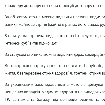
характеру договору стр-ня та строк дії договору стр-ня
За об`єктом стр-ня можна виділити наступні види: осо
ваних); майнове стр-ня (майно в різних його видах, рухо
За статусом стр-ника виділяють стр-ві послуги, що з
інтереси суб`єктів під-кої д-ті.
За статусом стр-вика можна виділити держ, комерційне
Довгострокове страхування: стр-ня життя і ануїтетів
життя, безперервне стр-ня здоров`я, тонтіни, стр-ня ви
За українським законодавством з метою ліцензування
нещасних випадків, медичне, здоров`я на випадок хвор
ТР, вантажів та багажу, від вогневих ризиків та р