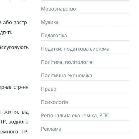
Мовознавство
Музика
в або застр-
дп-ті.
Педагогіка
обслуговують
Податки, податкова система
Політика, політологія
Політична економіка
тр-ве стр-ня
Право
Психологія
 життя, від
Регіональна економіка, РПС
 ТР, водного
Реклама
земного ТР,