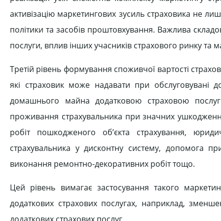
активізацію маркетингових зусиль страховика не лише 
політики та засобів проштовхування. Важлива складов
послуги, вплив інших учасників страхового ринку та 
Третій рівень формування споживчої вартості страхов
які страховик може надавати при обслуговувані до
домашнього майна додатковою страховою послу
проживання страхувальника при значних ушкодження
робіт пошкодженого об’єкта страхування, юриди
страхувальника у дисконтну систему, допомога при
виконання ремонтно-декоративних робіт тощо.
Цей рівень вимагає застосування такого маркетин
додаткових страхових послугах, наприклад, зменше
додаткових страхових послуг.