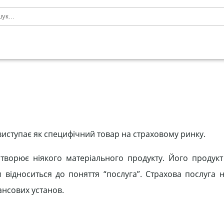
 виступає як специфічний товар на страховому ринку.
створює ніякого матеріального продукту. Його продук
им відноситься до поняття “послуга”. Страхова послуга 
нансових установ.