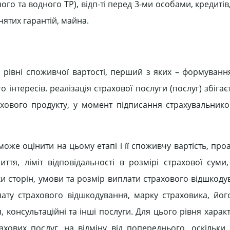
го та водного ТР), відп-ті перед 3-ми особами, кредитів,
нятих гарантій, майна.
 рівні споживчої вартості, перший з яких – формуванн
нтересів. реалізація страхової послуги (послуг) збігаєт
хового продукту, у момент підписання страхувальник
може оцінити на цьому етапі і її споживчу вартість, пр
иття, ліміт відповідальності в розмірі страхової суми
ки сторін, умови та розмір виплати страхового відшкодув
плату страхового відшкодування, марку страховика, йог
я, консультаційні та інші послуги. Для цього рівня хара
рахових послуг, на відміну від попереднього, оскільки