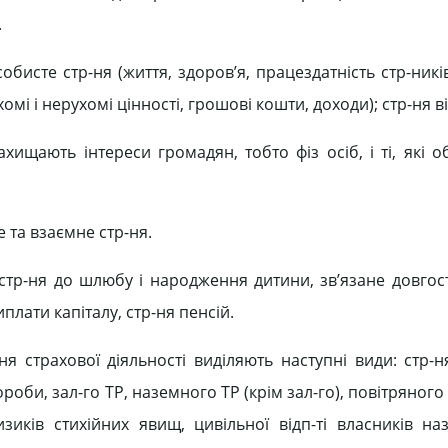
.
бисте стр-ня (життя, здоров’я, працездатність стр-никі
мі і нерухомі цінності, грошові кошти, доходи); стр-ня ві
ахищають інтереси громадян, тобто фіз осіб, і ті, які 
 та взаємне стр-ня.
, стр-ня до шлюбу і народження дитини, зв’язане довгос
плати капіталу, стр-ня пенсій.
 страхової діяльності виділяють наступні види: стр-ня
оби, зал-го ТР, наземного ТР (крім зал-го), повітряного
изиків стихійних явищ, цивільної відп-ті власників на