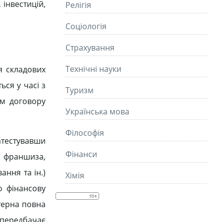
 інвестицій,
Релігія
Соціологія
Страхування
Технічні науки
я складових
ься у часі з
Туризм
ом договору
Українська мова
Філософія
оатестувавши
Фінанси
, франшиза,
ання та ін.)
Хімія
о фінансову
ктерна повна
 передбачає