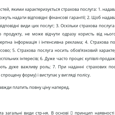
ей, якими характеризується страхова послуга: 1. надав
ожуть надати відповідні фінансові гарантії; 2. Щоб надав
ідповідні види цих послуг; 3. Оскільки страхова послуга
 продукту, не може відчути одразу користь від ньог
ерпна інформація і інтенсивна реклама; 4. Страхова п
сово; 5. Страхова послуга носить обов’язковий характе
спільних інтересів; 6. Дуже часто процес купівлі-прода
рають дуже важливу роль; 7. При наданні страхових по
 спрощену форму) і виступає у вигляді полісу.
авжди платить повну ціну наперед.
а загальні види стр-ня. В основі  принцип наявност