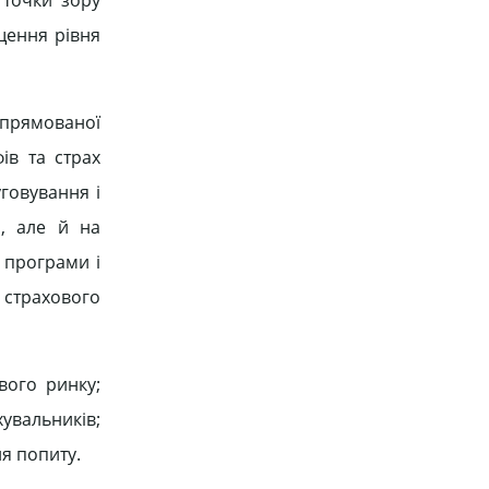
щення рівня
спрямованої
ів та страх
говування і
м, але й на
 програми і
 страхового
вого ринку;
хувальників;
ня попиту.