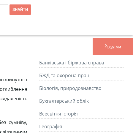
Розділи
Банківська і біржова справа
БЖД та охорона праці
розвинутого
Біологія, природознавство
оглиблення
іддаленість
Бухгалтерський облік
Всесвітня історія
ез сумніву,
Географія
слідженням