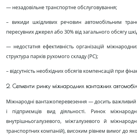
— незадовільне транспортне обслуговування;
– викиди шкідливих речовин автомобільним тран
пересувних джерел або 30% від загального обсягу шк
— недостатня ефективність організацій міжнародн
структура парків рухомого складу (РС);
– відсутність необхідних обсягів компенсацій при фін
2. Сегменти ринку міжнародних вантажних автомобіл
Міжнародні вантажоперевезення — досить важливий д
і підприємців вид діяльності. Ринок міжнародн
внутрішньогалузевого, міжгалузевого й міжнарод
транспортних компаній), високим рівнем вимог до яко