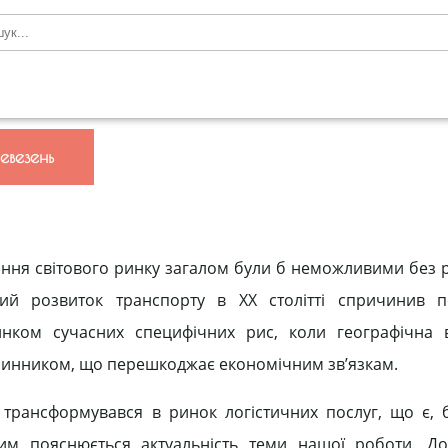
евезень
вання світового ринку загалом були б неможливими без 
вий розвиток транспорту в ХХ столітті спричинив п
нком сучасних специфічних рис, коли географічна в
чинником, що перешкоджає економічним зв’язкам.
трансформувався в ринок логістичних послуг, що є, б
им пояснюється актуальність теми нашої роботи. До