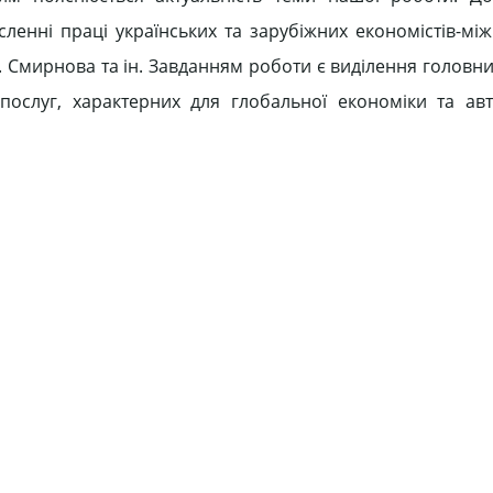
ленні праці українських та зарубіжних економістів-між
І. Г. Смирнова та ін. Завданням роботи є виділення головн
 послуг, характерних для глобальної економіки та ав