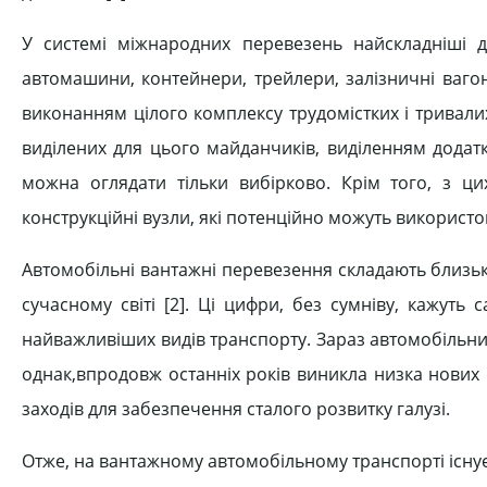
У системі міжнародних перевезень найскладніші дл
автомашини, контейнери, трейлери, залізничні ваго
виконанням цілого комплексу трудомістких і тривал
виділених для цього майданчиків, виділенням додатко
можна оглядати тільки вибірково. Крім того, з ци
конструкційні вузли, які потенційно можуть використ
Автомобільні вантажні перевезення складають близьк
сучасному світі [2]. Ці цифри, без сумніву, кажуть
найважливіших видів транспорту. Зараз автомобільни
однак,впродовж останніх років виникла низка нових
заходів для забезпечення сталого розвитку галузі.
Отже, на вантажному автомобільному транспорті існує