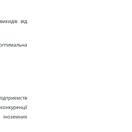
икидів від
еоптимальна
підприємств
онкуренції
а іноземних