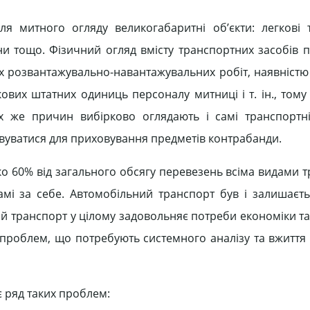
я митного огляду великогабаритні об’єкти: легкові 
ни тощо. Фізичний огляд вмісту транспортних засобів п
их розвантажувально-навантажувальних робіт, наявністю
вих штатних одиниць персоналу митниці і т. ін., тому 
х же причин вибірково оглядають і самі транспортні
овуватися для приховування предметів контрабанди.
о 60% від загального обсягу перевезень всіма видами т
 самі за себе. Автомобільний транспорт був і залишаєт
й транспорт у цілому задовольняє потреби економіки та
 проблем, що потребують системного аналізу та вжиття 
 ряд таких проблем: