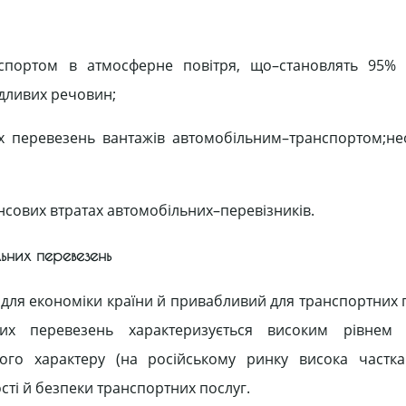
спортом в атмосферне повітря, що–становлять 95% в
ідливих речовин;
их перевезень вантажів автомобільним–транспортом;н
ансових втратах автомобільних–перевізників.
ьних перевезень
ля економіки країни й привабливий для транспортних 
их перевезень характеризується високим рівнем к
ного характеру (на російському ринку висока частк
сті й безпеки транспортних послуг.