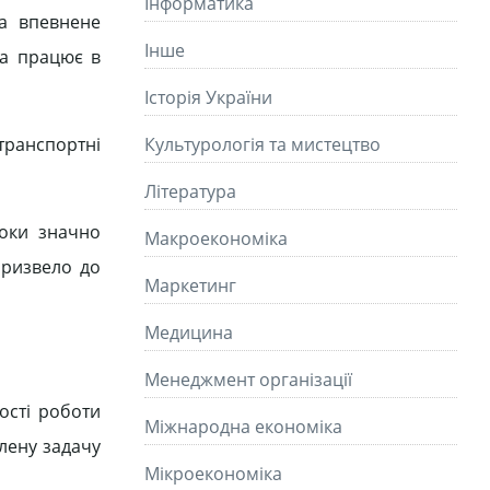
Інформатика
та впевнене
Інше
ка працює в
Історія України
 транспортні
Культурологія та мистецтво
Літературa
роки значно
Макроекономіка
призвело до
Маркетинг
Медицина
Менеджмент організації
ості роботи
Міжнародна економіка
лену задачу
Мікроекономіка