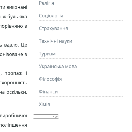
Релігія
ути виконані
Соціологія
ніж будь-яка
порівняно з
Страхування
Технічні науки
ь вдало. Це
Туризм
онізоване з
Українська мова
, пропажі і
Філософія
схоронність
Фінанси
а оскільки,
Хімія
 виробничої
 поліпшення