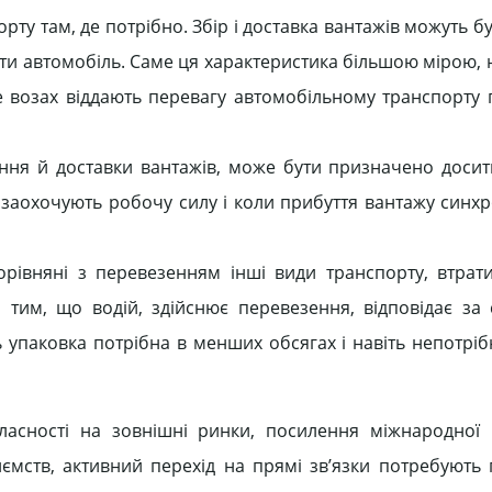
ту там, де потрібно. Збір і доставка вантажів можуть б
ати автомобіль. Саме ця характеристика більшою мірою, 
ре возах віддають перевагу автомобільному транспорту 
рання й доставки вантажів, може бути призначено досит
заохочують робочу силу і коли прибуття вантажу синхр
орівняні з перевезенням інші види транспорту, втрати
 тим, що водій, здійснює перевезення, відповідає за 
 упаковка потрібна в менших обсягах і навіть непотрібн
власності на зовнішні ринки, посилення міжнародної
приємств, активний перехід на прямі зв’язки потребують