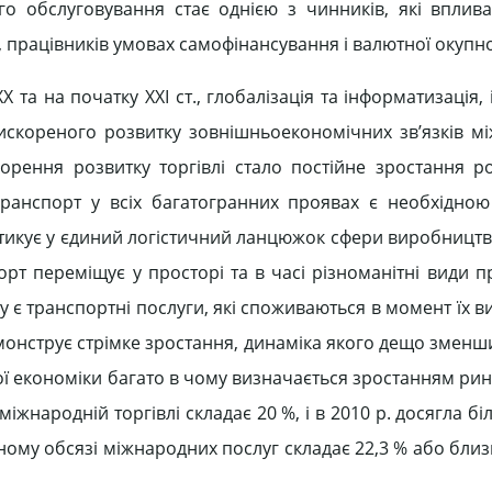
о обслуговування стає однією з чинників, які вплива
, працівників умовах самофінансування і валютної окупно
X та на початку XXI ст., глобалізація та інформатизація, 
скореного розвитку зовнішньоекономічних зв’язків мі
рення розвитку торгівлі стало постійне зростання ро
Транспорт у всіх багатогранних проявах є необхідно
тикує у єдиний логістичний ланцюжок сфери виробництва
орт переміщує у просторі та в часі різноманітні види п
є транспортні послуги, які споживаються в момент їх в
демонструє стрімке зростання, динаміка якого дещо зменш
вої економіки багато в чому визначається зростанням ри
міжнародній торгівлі складає 20 %, і в 2010 р. досягла бі
ьному обсязі міжнародних послуг складає 22,3 % або бли