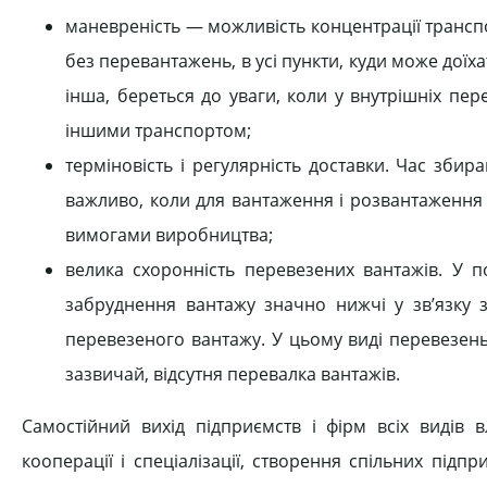
маневреність — можливість концентрації транспор
без перевантажень, в усі пункти, куди може доїх
інша, береться до уваги, коли у внутрішніх пе
іншими транспортом;
терміновість і регулярність доставки. Час зби
важливо, коли для вантаження і розвантаження 
вимогами виробництва;
велика схоронність перевезених вантажів. У п
забруднення вантажу значно нижчі у зв’язку з
перевезеного вантажу. У цьому виді перевезень
зазвичай, відсутня перевалка вантажів.
Самостійний вихід підприємств і фірм всіх видів 
кооперації і спеціалізації, створення спільних під