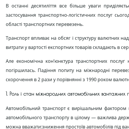
В останні десятиліття все більше уваги приділяєт
застосування транспортно-логістичних послуг сьогод
області транспортних перевезень.
Транспорт впливає на обсяг і структуру валютних над
витрати у вартості експортних товарів складають в се
Але економічна кон’юнктура транспортних послуг 
погіршилась. Падіння попиту на міжнародні перевез
скорочення в 2 рази у порівнянні з 1990 роком валютни
1. Роль і стан міжнародних автомобільних вантажних пе
Автомобільний транспорт є вирішальним фактором в
автомобільного транспорту в цілому — важлива держ
можна вважати:зниження простоїв автомобілів під ва