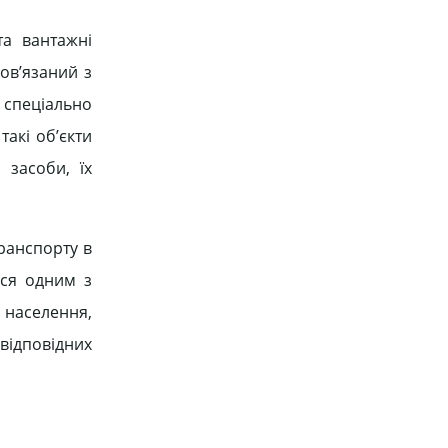
та вантажні
ов’язаний з
 спеціально
такі об’єкти
 засоби, їх
ранспорту в
ься одним з
 населення,
відповідних