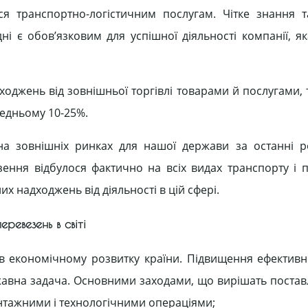
ься транспортно-логістичним послугам. Чітке знання 
ні є обов’язковим для успішної діяльності компанії, я
ходжень від зовнішньої торгівлі товарами й послугами,
редньому 10-25%.
на зовнішніх ринках для нашої держави за останні 
ення відбулося фактично на всіх видах транспорту і 
х надходжень від діяльності в цій сфері.
ревезень в світі
 економічному розвитку країни. Підвищення ефективн
авна задача. Основними заходами, що вирішать постав
нтажними і технологічними операціями;