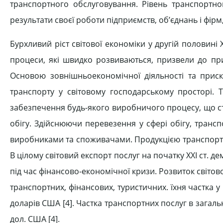
транспортного обслуговування. Рівень транспортног
результати своєї роботи підприємств, об’єднань і фірм
Бурхливий ріст світової економіки у другій половині X
процеси, які швидко розвиваються, призвели до при
Основою зовнішньоекономічної діяльності та приско
транспорту у світовому господарському просторі. 
забезпечення будь-якого виробничого процесу, що с
обігу. Здійснюючи перевезення у сфері обігу, трансп
виробниками та споживачами. Продукцією транспорту 
В цілому світовий експорт послуг на початку XXI ст. 
під час фінансово-економічної кризи. Розвиток світо
транспортних, фінансових, туристичних. їхня частка у 
доларів США [4]. Частка транспортних послуг в загал
дол. США [4].