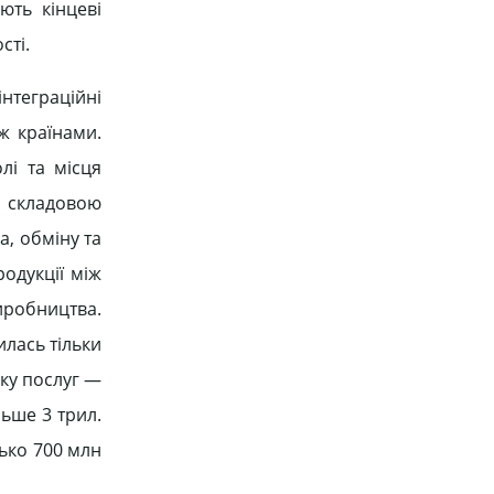
ють кінцеві
сті.
інтеграційні
ж країнами.
лі та місця
ю складовою
, обміну та
родукції між
иробництва.
илась тільки
нку послуг —
льше 3 трил.
зько 700 млн