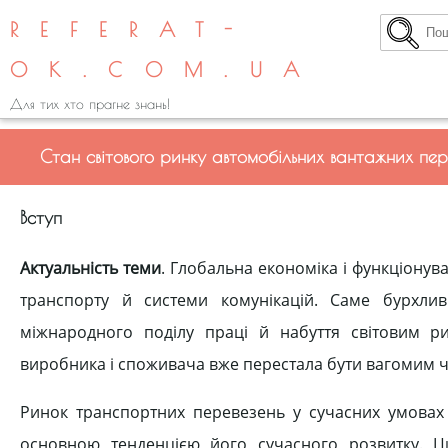
REFERAT-
OK.COM.UA
Для тих хто прагне знань!
Стан світового ринку автомобільних вантажних пер
Вступ
Актуальність теми
. Глобальна економіка і функціону
транспорту й системи комунікацій. Саме бурхли
міжнародного поділу праці й набуття світовим ри
виробника і споживача вже перестала бути вагомим 
Ринок транспортних перевезень у сучасних умовах 
основною тенденцією його сучасного розвитку. Ц