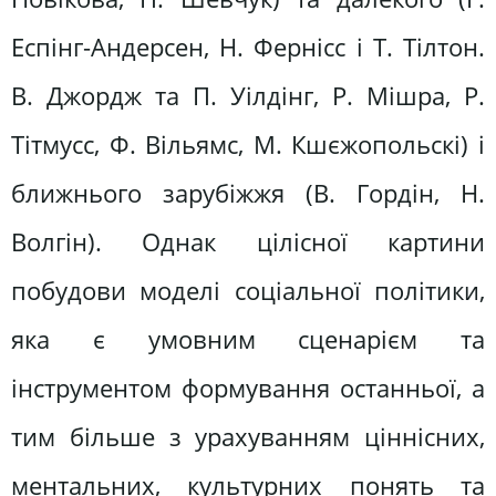
Еспінг-Андерсен, Н. Фернісс і T. Тілтон.
В. Джордж та П. Уілдінг, Р. Мішра, Р.
Тітмусс, Ф. Вільямс, M. Кшєжопольскі) і
ближнього зарубіжжя (В. Гордін, Н.
Волгін). Однак цілісної картини
побудови моделі соціальної політики,
яка є умовним сценарієм та
інструментом формування останньої, а
тим більше з урахуванням ціннісних,
ментальних, культурних понять та