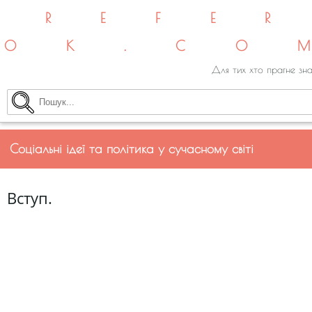
REFE
OK.CO
Для тих хто прагне зна
Соціальні ідеї та політика у сучасному світі
Вступ.