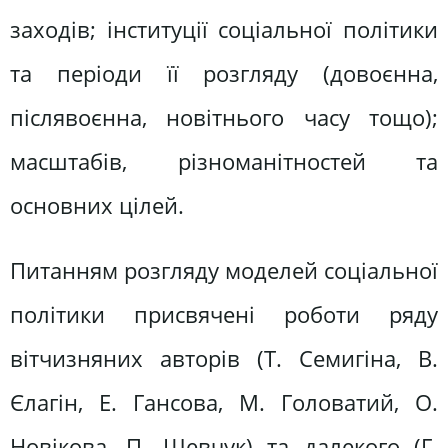
заходів; інституції соціальної політики
та періоди її розгляду (довоєнна,
післявоєнна, новітнього часу тощо);
масштабів, різноманітностей та
основних цілей.
Питанням розгляду моделей соціальної
політики присвячені роботи ряду
вітчизняних авторів (Т. Семигіна, В.
Єлагін, Е. Гансова, М. Головатий, О.
Новікова, П. Шевчук) та далекого (Г.