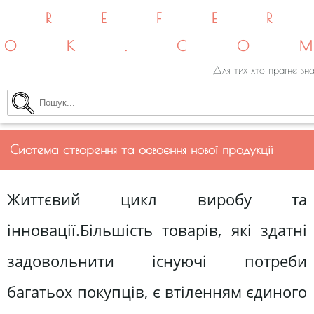
REFE
OK.CO
Для тих хто прагне зна
Система створення та освоєння нової продукції
Життєвий цикл виробу та
інновації.Більшість товарів, які здатні
задовольнити існуючі потреби
багатьох покупців, є втіленням єдиного