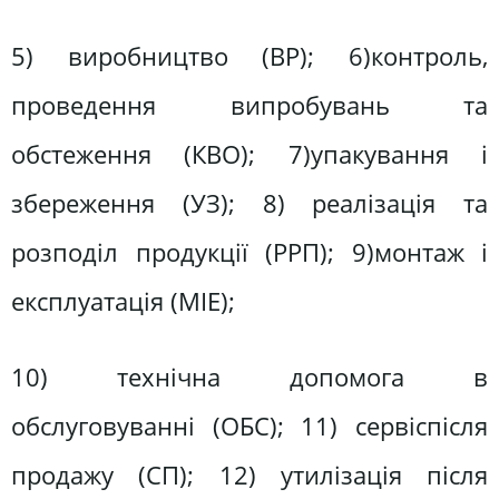
5) виробництво (ВР); 6)контроль,
проведення випробувань та
обстеження (КВО); 7)упакування і
збереження (УЗ); 8) реалізація та
розподіл продукції (РРП); 9)монтаж і
експлуатація (МІЕ);
10) технічна допомога в
обслуговуванні (ОБС); 11) сервіcпісля
продажу (СП); 12) утилізація після