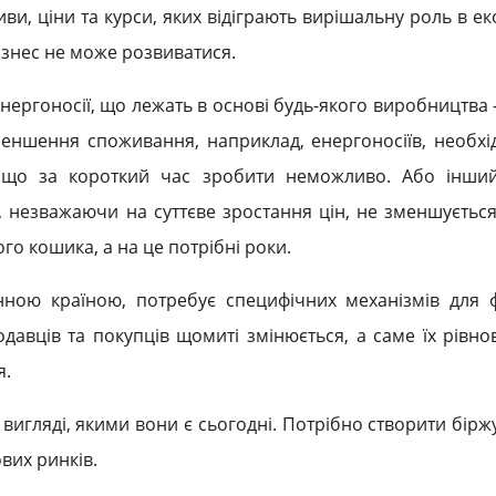
ви, ціни та курси, яких відіграють вирішальну роль в ек
бізнес не може розвиватися.
енергоносії, що лежать в основі будь-якого виробництва 
еншення споживання, наприклад, енергоносіїв, необхі
 що за короткий час зробити неможливо. Або інши
, незважаючи на суттєве зростання цін, не зменшується
о кошика, а на це потрібні роки.
инною країною, потребує специфічних механізмів для
одавців та покупців щомиті змінюється, а саме їх рівно
я.
у вигляді, якими вони є сьогодні. Потрібно створити бір
вих ринків.