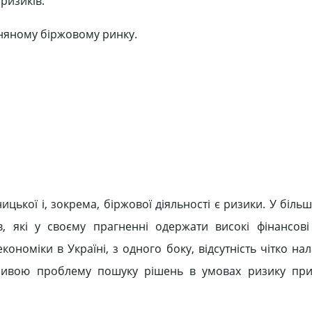
ризиків.
зняному біржовому ринку.
цької і, зокрема, біржової діяльності є ризики. У біль
в, які у своєму прагненні одержати високі фінансові
кономіки в Україні, з одного боку, відсутність чітко н
жливою проблему пошуку рішень в умовах ризику при