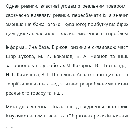
Однак ризики, властиві угодам з реальним товаром
своєчасно виявляти ризики, передбачати їх, а значи
зменшення бажаного (очікуваного) прибутку від біржов
цим, дуже актуальною є задача вивчення цієї проблем
Інформаційна база. Біржові ризики є складовою части
Шар-шукова, М. И. Баканов, В. А. Чернов та інш
запропоновано у роботах М. Казаріна, В. Штотланда, А.
Н. Г. Каменева, В. Г. Шепілова. Аналіз робіт цих та ін
теорії залишаються недостатньо розробленими питанн
реального товару та інші.
Мета дослідження. Подальше дослідження біржових 
існуючих систем класифікації біржових ризиків, чинник