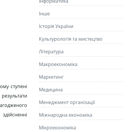
Інформатика
Інше
Історія України
Культурологія та мистецтво
Літературa
Макроекономіка
Маркетинг
шому ступені
Медицина
 результати
Менеджмент організації
алагодженого
 здійсненні
Міжнародна економіка
Мікроекономіка