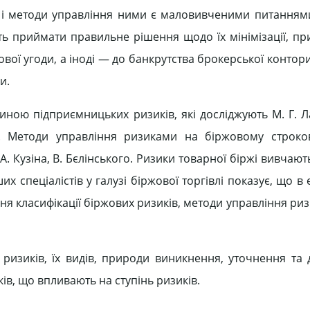
, і методи управління ними є маловивченими питанням
ть приймати правильне рішення щодо їх мінімізації, пр
ої угоди, а іноді — до банкрутства брокерської контори.
и.
ною підприємницьких ризиків, які досліджують М. Г. Ла
і. Методи управління ризиками на біржовому строко
 Кузіна, В. Бєлінського. Ризики товарної біржі вивчають 
ших спеціалістів у галузі біржової торгівлі показує, що в
я класифікації біржових ризиків, методи управління риз
ризиків, їх видів, природи виникнення, уточнення та
ів, що впливають на ступінь ризиків.