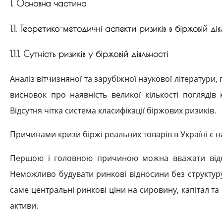
1. Основна частина
1.1. Теоретико-методичні аспекти ризиків в біржовій дія
1.1.1. Сутність ризиків у біржовій діяльності
Аналіз вітчизняної та зарубіжної наукової літератури
висновок про наявність великої кількості поглядів
Відсутня чітка система класифікації біржових ризиків.
Причинами кризи біржі реальних товарів в Україні є н
Першою і головною причиною можна вважати відсут
Неможливо будувати ринкові відносини без структуру
саме центральні ринкові ціни на сировину, капітал та 
активи.