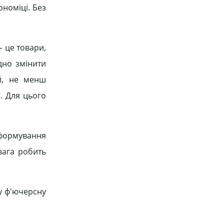
ономіці. Без
– це товари,
дно змінити
й, не менш
. Для цього
 формування
вага робить
жу ф'ючерсну