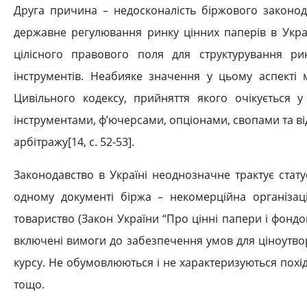
Друга причина – недосконалість біржового законода
державне регулювання ринку цінних паперів в Украї
цілісного правового поля для структурування р
інструментів. Неабияке значення у цьому аспекті 
Цивільного кодексу, прийняття якого очікується у
інструментами, ф’ючерсами, опціонами, свопами та ві
арбітражу[14, c. 52-53].
Законодавство в Україні неоднозначне трактує стату
одному документі біржа – некомерційна організаці
товариство (Закон України “Про цінні папери і фондо
включені вимоги до забезпечення умов для ціноутво
курсу. Не обумовлюються і не характеризуються похід
тощо.