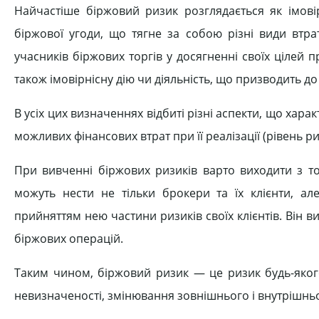
Найчастіше біржовий ризик розглядається як імовір
біржової угоди, що тягне за собою різні види втрат
учасників біржових торгів у досягненні своїх цілей
також імовірнісну дію чи діяльність, що призводить д
В усіх цих визначеннях відбиті різні аспекти, що харак
можливих фінансових втрат при її реалізації (рівень р
При вивченні біржових ризиків варто виходити з то
можуть нести не тільки брокери та їх клієнти, ал
прийняттям нею частини ризиків своїх клієнтів. Він 
біржових операцій.
Таким чином, біржовий ризик — це ризик будь-якого
невизначеності, змінювання зовнішнього і внутрішньог