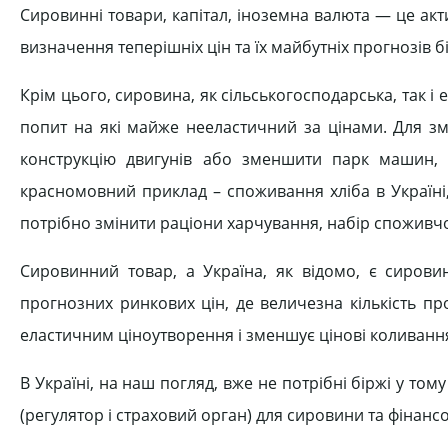
Сировинні товари, капітал, іноземна валюта — це акти
визначення теперішніх цін та їх майбутніх прогнозів 
Крім цього, сировина, як сільськогосподарська, так і 
попит на які майже нееластичний за цінами. Для зм
конструкцію двигунів або зменшити парк машин,
красномовний приклад – споживання хліба в Україні
потрібно змінити раціони харчування, набір споживчог
Сировинний товар, а Україна, як відомо, є сиров
прогнозних ринкових цін, де величезна кількість пр
еластичним ціноутворення і зменшує цінові коливанн
В Україні, на наш погляд, вже не потрібні біржі у том
(регулятор і страховий орган) для сировини та фінансо