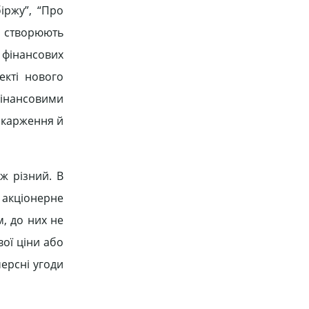
іржу”, “Про
е створюють
фінансових
екті нового
фінансовими
оскарження й
ж різний. В
 акціонерне
м, до них не
ої ціни або
черсні угоди