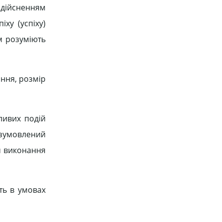
здійсненням
ху (успіху)
м розуміють
ання, розмір
ливих подій
 зумовлений
ом виконання
ть в умовах