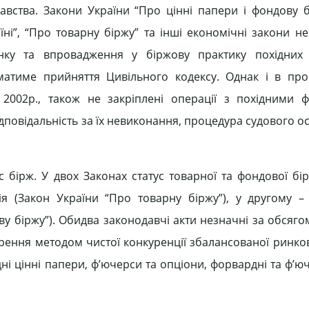
вства. Закони України “Про цінні папери і фондову б
ні”, “Про товарну біржу” та інші економічні закони н
инку та впровадження у біржову практику похідних 
матиме прийняття Цивільного кодексу. Однак і в про
 2002р., також не закріплені операції з похідними 
дповідальність за їх невиконання, процедура судового 
с бірж. У двох Законах статус товарної та фондової бір
я (Закон України “Про товарну біржу”), у другому –
ву біржу”). Обидва законодавчі акти незначні за обсяго
рення методом чистої конкуренції збалансованої ринков
ні цінні папери, ф’ючерси та опціони, форвардні та ф’ю