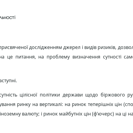
льності
, присвяченої дослідженням джерел і видів ризиків, дозв
 на це питання, на проблему визначення сутності сам
аступні.
ність цілісної політики держави щодо біржового ру
вання ринку на вертикалі: на ринок теперішніх цін (спо
іноземну валюту; і ринок майбутніх цін (ф’ючерс) на ці 