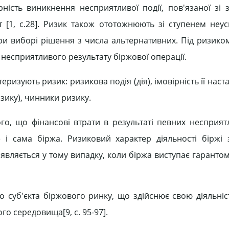
ність виникнення несприятливої події, пов'язаної зі 
 [1, c.28]. Ризик також ототожнюють зі ступенем неуспі
 при виборі рішення з числа альтернативних. Під ризико
о несприятливого результату біржової операції.
теризують ризик: ризикова подія (дія), імовірність її наст
изику), чинники ризику.
го, що фінансові втрати в результаті певних несприят
е і сама біржа. Ризиковий характер діяльності біржі
виявляється у тому випадку, коли біржа виступає гарант
 суб'єкта біржового ринку, що здійснює свою діяльніс
о середовища[9, c. 95-97].