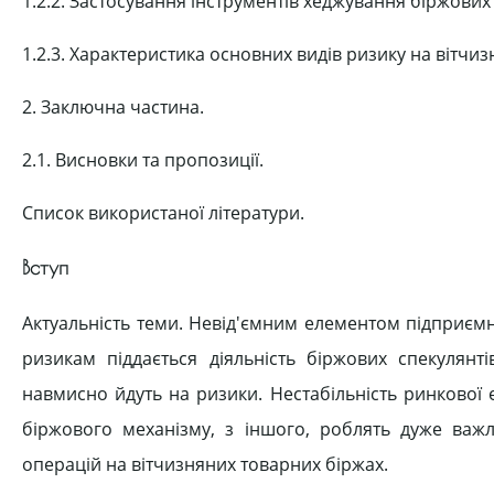
1.2.2. Застосування інструментів хеджування біржових 
1.2.3. Характеристика основних видів ризику на вітчи
2. Заключна частина.
2.1. Висновки та пропозиції.
Список використаної літератури.
Вступ
Актуальність теми. Невід'ємним елементом підприємни
ризикам піддається діяльність біржових спекулянті
навмисно йдуть на ризики. Нестабільність ринкової е
біржового механізму, з іншого, роблять дуже ва
операцій на вітчизняних товарних біржах.