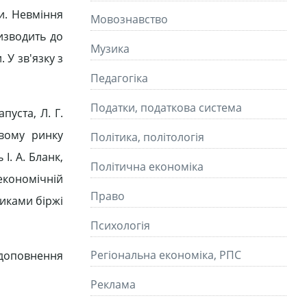
и. Невміння
Мовознавство
изводить до
Музика
 У зв'язку з
Педагогіка
Податки, податкова система
пуста, Л. Г.
вому ринку
Політика, політологія
І. А. Бланк,
Політична економіка
 економічній
Право
иками біржі
Психологія
Регіональна економіка, РПС
 доповнення
Реклама