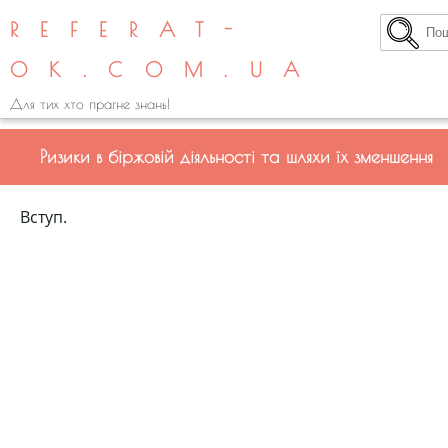
REFERAT-
OK.COM.UA
Для тих хто прагне знань!
Ризики в біржовій діяльності та шляхи їх зменшення
Вступ.