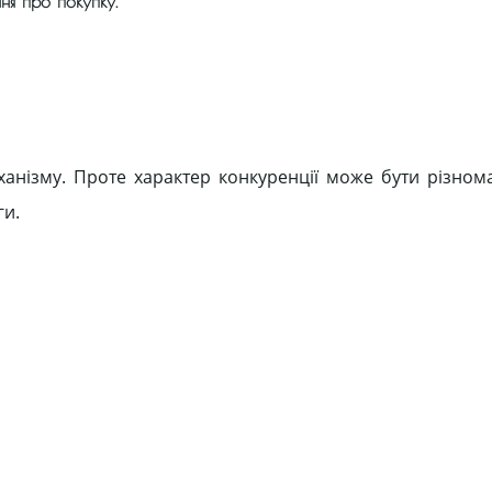
ня про покупку.
анізму. Проте характер конкуренції може бути різном
ги.