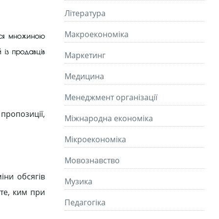
Літературa
Макроекономіка
ться множиною
й із продавців
Маркетинг
Медицина
Менеджмент організації
 пропозиції,
Міжнародна економіка
Мікроекономіка
Мовознавство
іни обсягів
Музика
те, ким при
Педагогіка