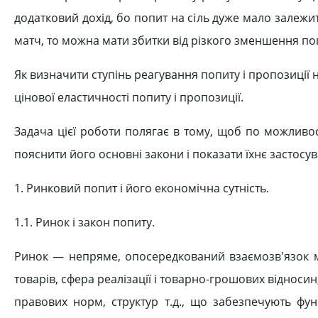
додатковий дохід, бо попит на сіль дуже мало залежить
матч, то можна мати збитки від різкого зменшення поп
Як визначити ступінь реагування попиту і пропозиції 
цінової еластичності попиту і пропозиції.
Задача цієї роботи полягає в тому, щоб по можливос
пояснити його основні закони і показати їхнє застосу
1. Ринковий попит і його економічна сутність.
1.1. Ринок і закон попиту.
Ринок — непряме, опосередкований взаємозв'язок м
товарів, сфера реалізації і товарно-грошових відносин,
правових норм, структур т.д., що забезпечують фу