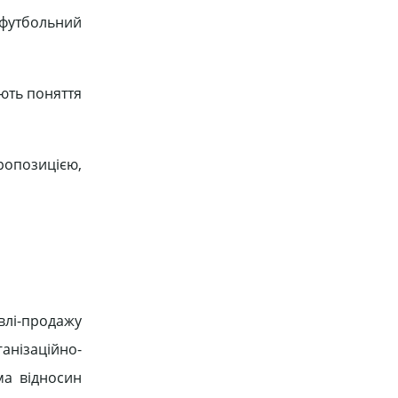
а футбольний
ують поняття
ропозицією,
влі-продажу
ганізаційно-
ма відносин