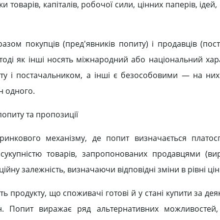
 товарів, капіталів, робочої сили, цінних паперів, ідей, 
азом покупців (пред'явників попиту) і продавців (пост
 тоді як інші носять міжнародний або національний хара
ту і постачальником, а інші є безособовими — на них
н одного.
опиту та пропозиції
ринкового механізму, де попит визначається плато
сукупністю товарів, запропонованих продавцями (ви
йну залежність, визначаючи відповідні зміни в рівні цін
ть продукту, що споживачі готові й у стані купити за де
н. Попит виражає ряд альтернативних можливостей,