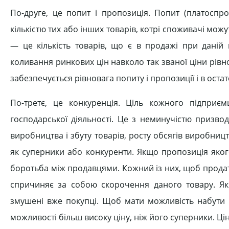
По-друге, це попит і пропозиція. Попит (платосп
кількістю тих або інших товарів, котрі споживачі мо
— це кількість товарів, що є в продажі при даній
коливання ринкових цін навколо так званої ціни рівн
забезпечується рівновага попиту і пропозиції і в ост
По-третє, це конкуренція. Ціль кожного підприє
господарської діяльності. Це з неминучістю призво
виробництва і збуту товарів, росту обсягів виробниц
як суперники або конкуренти. Якщо пропозиція яког
боротьба між продавцями. Кожний із них, щоб продат
спричиняє за собою скорочення даного товару. Я
змушені вже покупці. Щоб мати можливість набути 
можливості більш високу ціну, ніж його суперники. Ці