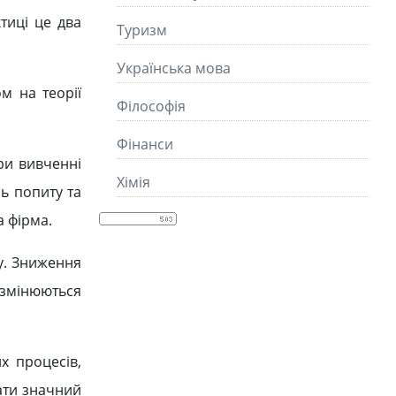
тиці це два
Туризм
Українська мова
м на теорії
Філософія
Фінанси
ри вивченні
Хімія
нь попиту та
а фірма.
у. Зниження
 змінюються
х процесів,
мати значний