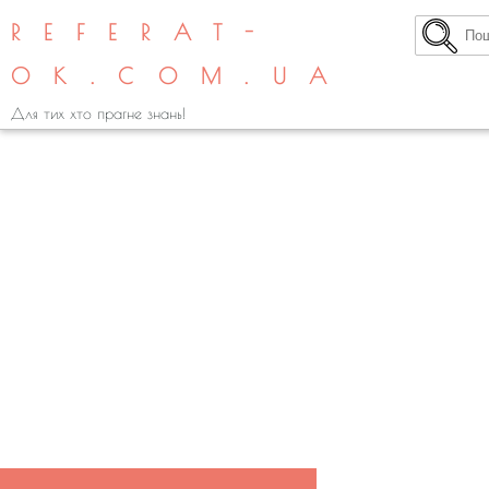
REFERAT-
OK.COM.UA
Для тих хто прагне знань!