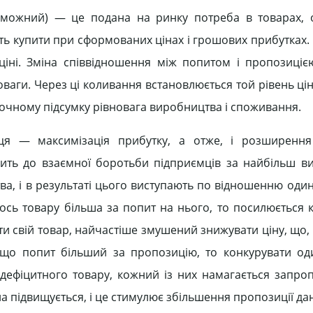
роможний) — це подана на ринку потреба в товарах,
жуть купити при сформованих цінах і грошових прибутках
 ціні. Зміна співвідношення між попитом і пропозиці
оваги. Через ці коливання встановлюється той рівень ці
аточному підсумку рівновага виробництва і споживання.
мця — максимізація прибутку, а отже, і розширення
дить до взаємної боротьби підприємців за найбільш ви
тва, і в результаті цього виступають по відношенню оди
ось товару більша за попит на нього, то посилюється 
и свій товар, найчастіше змушений знижувати ціну, що, 
кщо попит більший за пропозицію, то конкурувати о
дефіцитного товару, кожний із них намагається запро
на підвищується, і це стимулює збільшення пропозиції да