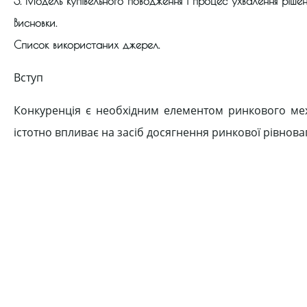
3. Модель купівельного поводження і процес ухвалення рішен
Висновки.
Список використаних джерел.
Вступ
Конкуренція є необхідним елементом ринкового мех
істотно впливає на засіб досягнення ринкової рівнова