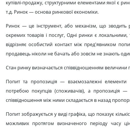
купівлі-продажу, структурними елементами якої є ринки
т.д. Ринок — основа ринкової економіки.
Ринок — це інструмент, або механізм, що зводить р
окремих товарів і послуг, Одні ринки є локальними,
відрізняє особистий контакт між пред'явником попи
продавець ніколи не бачать або зовсім не знають оди
Стан ринку визначається співвідношенням величини п
Попит та пропозиція — взаємозалежні елементи 
потребою покупців (споживачів), а пропозиція — 
співвідношення між ними складається в назад пропорці
Попит зображується у виді графіка, що показує кількіс
можливих протягом визначеного періоду часу ці