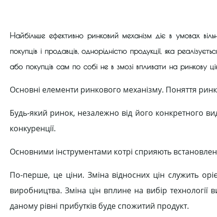
Найбільше ефективно ринковий механізм діє в умовах вільн
покупців і продавців, однорідністю продукції, яка реалізуєть
або покупців сам по собі не в змозі впливати на ринкову ці
Основні елементи ринкового механізму. Поняття ринку
Будь-який ринок, незалежно від його конкретного виду
конкуренції.
Основними інструментами котрі сприяють встановленн
По-перше, це ціни. Зміна відносних цін служить ор
виробництва. Зміна цін вплине на вибір технології 
даному рівні прибутків буде спожитий продукт.