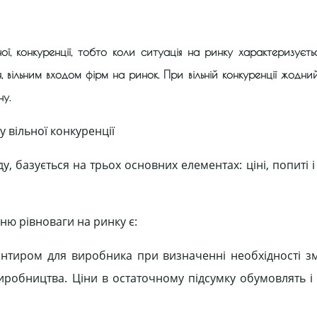
ої, конкуренції, тобто коли ситуація на ринку характеризує
ся, вільним входом фірм на ринок. При вільній конкуренції жодни
ну.
 вільної конкуренції
, базується на трьох основних елементах: ціні, попиті і
ю рівноваги на ринку є:
ієнтиром для виробника при визначенні необхідності зм
виробництва. Ціни в остаточному підсумку обумовлять і 