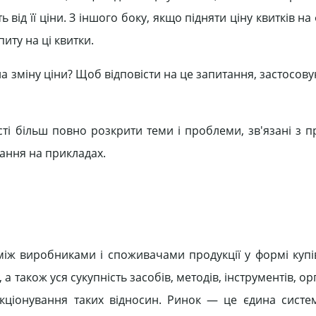
 від її ціни. З іншого боку, якщо підняти ціну квитків н
иту на ці квитки.
на зміну ціни? Щоб відповісти на це запитання, застосов
ті більш повно розкрити теми і проблеми, зв'язані з п
вання на прикладах.
іж виробниками і споживачами продукції у формі купі
 а також уся сукупність засобів, методів, інструментів, ор
нкціонування таких відносин. Ринок — це єдина систе