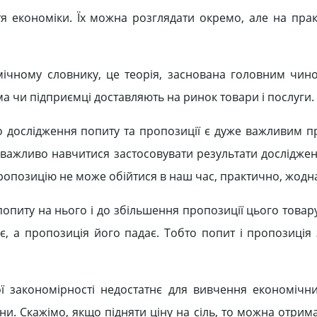
я економіки. Їх можна розглядати окремо, але на прак
мічному словнику, це теорія, заснована головним чино
а чи підприємці доставляють на ринок товари і послуги.
 то дослідження попиту та пропозиції є дуже важливим п
е важливо навчитися застосовувати результати дослідже
пропозицію не може обійтися в наш час, практично, жодн
опиту на нього і до збільшення пропозиції цього товар
є, а пропозиція його падає. Тобто попит і пропозиція
ї закономірності недостатнє для вивчення економічни
іни. Скажімо, якщо підняти ціну на сіль, то можна отри