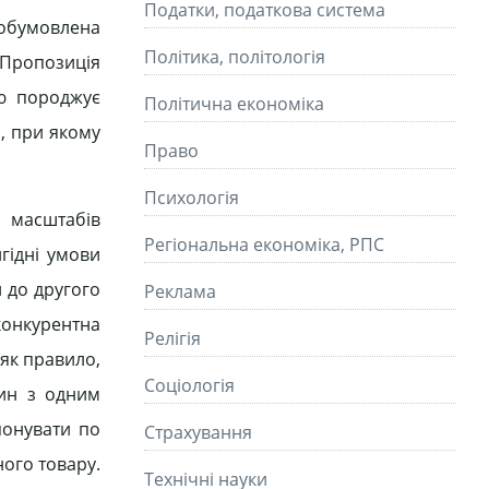
Податки, податкова система
 обумовлена
Політика, політологія
. Пропозиція
єю породжує
Політична економіка
н, при якому
Право
Психологія
 масштабів
Регіональна економіка, РПС
гідні умови
н до другого
Реклама
конкурентна
Релігія
як правило,
Соціологія
дин з одним
понувати по
Страхування
ного товару.
Технічні науки