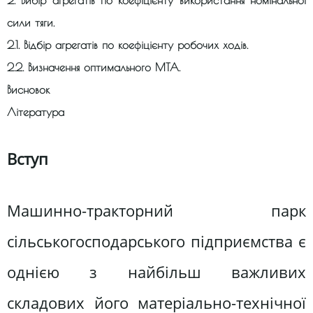
2. Вибір агрегатів по коефіцієнту використання номінальної
сили тяги.
2.1. Відбір агрегатів по коефіцієнту робочих ходів.
2.2. Визначення оптимального МТА.
Висновок
Література
Вступ
Машинно-тракторний парк
сільськогосподарського підприємства є
однією з найбільш важливих
складових його матеріально-технічної