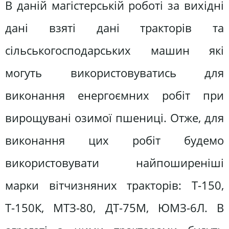
В даній магістерській роботі за вихідні
дані взяті дані тракторів та
сільськогосподарських машин які
могуть використовуватись для
виконання енергоємних робіт при
вирощувані озимої пшениці. Отже, для
виконання цих робіт будемо
використовувати найпоширеніші
марки вітчизняних тракторів: Т-150,
Т-150К, МТЗ-80, ДТ-75М, ЮМЗ-6Л. В