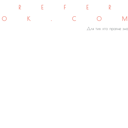
REFE
OK.CO
Для тих хто прагне зна