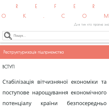
REFE
OK.CO
Для тих хто прагне зна
Реструктуризація підприємства
ВСТУП
Стабілізація вітчизняної економіки та
поступове нарощування економічного
потенціалу країни безпосередньо