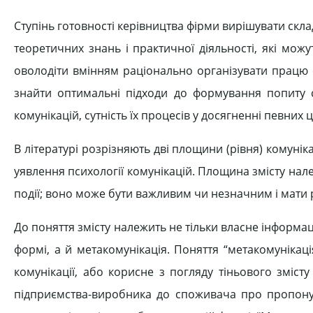
Ступінь готовності керівництва фірми вирішувати скла
теоретичних знань і практичної діяльності, які мо
оволодіти вмінням раціонально організувати працю св
знайти оптимальні підходи до формування попиту с
комунікацій, сутність їх процесів у досягненні певних 
В літературі розрізняють дві площини (рівня) комуніка
уявлення психології комунікацій. Площина змісту нал
події; воно може бути важливим чи незначним і мати 
До поняття змісту належить не тільки власне інформац
формі, а й метакомунікація. Поняття “метакомунікаці
комунікації, або корисне з погляду тіньового зміст
підприємства-виробника до споживача про пропонува