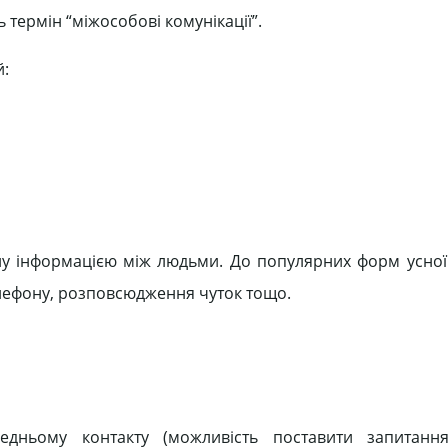
 термін “міжособові комунікації”.
й:
у інформацією між людьми. До популярних форм усної 
телефону, розповсюдження чуток тощо.
едньому контакту (можливість поставити запитання