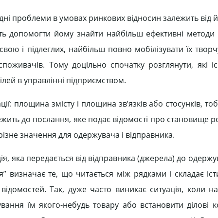
дні проблеми в умовах ринкових відносин залежить від й
жуть допомогти йому знайти найбільш ефективні методи 
ою і підлеглих, найбільш повно мобілізувати їх творчу
поживачів. Тому доцільно спочатку розглянути, які і
цілей в управлінні підприємством.
ції: площина змісту і площина зв’язків або стосунків, то
ежить до послання, яке подає відомості про становище 
різне значення для одержувача і відправника.
ія, яка передається від відправника (джерела) до одержу
я” визначає те, що читається між рядками і складає іс
у відомостей. Так, дуже часто виникає ситуація, коли н
ння їм якого-небудь товару або встановити ділові ко