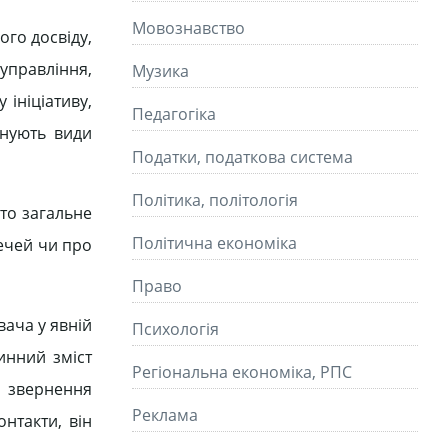
Мовознавство
ого досвіду,
управління,
Музика
 ініціативу,
Педагогіка
снують види
Податки, податкова система
Політика, політологія
бто загальне
Політична економіка
речей чи про
Право
вача у явній
Психологія
тинний зміст
Регіональна економіка, РПС
а звернення
Реклама
нтакти, він