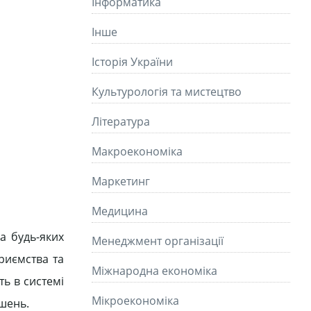
Інформатика
Інше
Історія України
Культурологія та мистецтво
Літературa
Макроекономіка
Маркетинг
Медицина
на будь-яких
Менеджмент організації
приємства та
Міжнародна економіка
ть в системі
Мікроекономіка
шень.