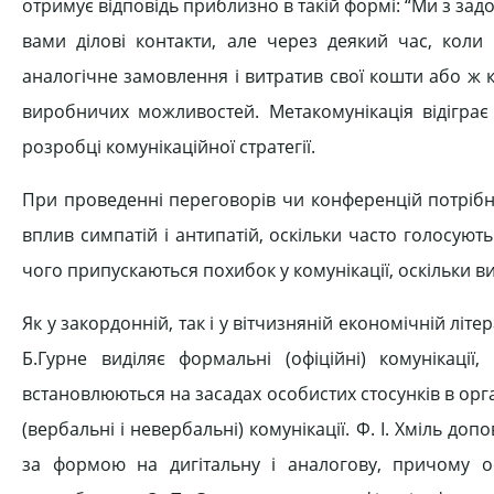
отримує відповідь приблизно в такій формі: “Ми з з
вами ділові контакти, але через деякий час, кол
аналогічне замовлення і витратив свої кошти або ж к
виробничих можливостей. Метакомунікація відіграє
розробці комунікаційної стратегії.
При проведенні переговорів чи конференцій потріб
вплив симпатій і антипатій, оскільки часто голосують 
чого припускаються похибок у комунікації, оскільки в
Як у закордонній, так і у вітчизняній економічній літ
Б.Гурне виділяє формальні (офіційні) комунікації,
встановлюються на засадах особистих стосунків в орга
(вербальні і невербальні) комунікації. Ф. І. Хміль доп
за формою на дигітальну і аналогову, причому о