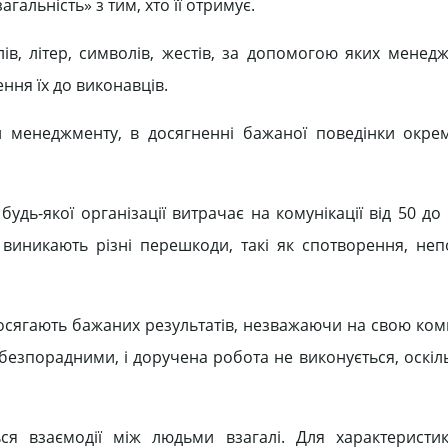
гальність» з тим, хто її отримує.
ів, літер, символів, жестів, за допомогою яких менед
ння їх до виконавців.
й менеджменту, в досягненні бажаної поведінки окре
будь-якої організації витрачає на комунікації від 50 до 
 виникають різні перешкоди, такі як спотворення, неп
досягають бажаних результатів, незважаючи на свою комп
 безпорадними, і доручена робота не виконується, оскіл
ься взаємодії між людьми взагалі. Для характеристи