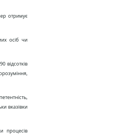
жер отримує
мих осіб чи
90 відсотків
орозуміння,
етентність,
ьки вказівки
ки процесів