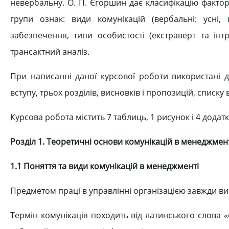
невербальну. О. П. Єгоршин дає класифікацію факторі
групи ознак: види комунікацій (вербальні: усні,
забезпечення, типи особистості (екстраверт та інтр
трансактний аналіз.
При написанні даної курсової роботи використані да
вступу, трьох розділів, висновків і пропозицій, списк
Курсова робота містить 7 таблиць, 1 рисунок і 4 додатк
Розділ 1. Теоретичні основи комунікацій в менеджмен
1.1 Поняття та види комунікацій в менеджменті
Предметом праці в управлінні організацією завжди ви
Термін комунікація походить від латинського слова 