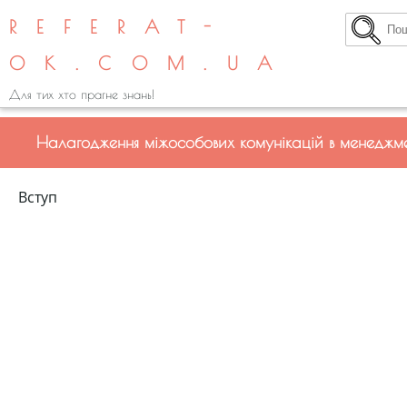
REFERAT-
OK.COM.UA
Для тих хто прагне знань!
Налагодження міжособових комунікацій в менеджме
Вступ