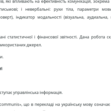
в, які впливають на ефективність комунікацій, зокрема 
 письмові; і невербальні: рухи тіла, параметри мов
оверт), індикатор модальності (візуальна, аудиальна, к
ні статистичної і фінансової звітності. Дана робота ск
у використаних джерел.
и.
ті
ступає управлінська інформація.
«communis», що в перекладі на українську мову означає 