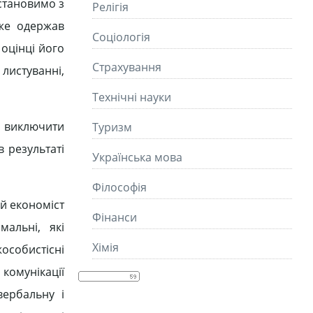
становимо з
Релігія
уже одержав
Соціологія
 оцінці його
Страхування
листуванні,
Технічні науки
б виключити
Туризм
в результаті
Українська мова
Філософія
ий економіст
Фінанси
мальні, які
Хімія
жособистісні
 комунікації
вербальну і