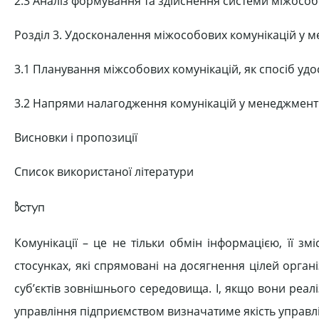
2.3 Аналіз формування та здійснення системи міжособ
Розділ 3. Удосконалення міжособових комунікацій у 
3.1 Планування міжсобових комунікацій, як спосіб у
3.2 Напрями налагодження комунікацій у менеджмент
Висновки і пропозиції
Список використаної літератури
Вступ
Комунікації – це не тільки обмін інформацією, її зм
стосунках, які спрямовані на досягнення цілей орган
суб’єктів зовнішнього середовища. І, якщо вони реалі
управління підприємством визначатиме якість управл