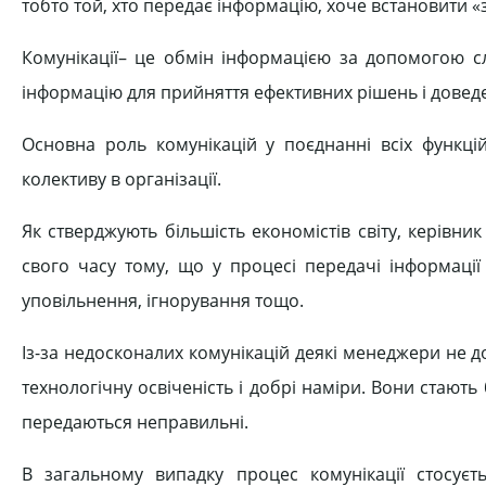
тобто той, хто передає інформацію, хоче встановити «за
Комунікації– це обмін інформацією за допомогою сл
інформацію для прийняття ефективних рішень і доведе
Основна роль комунікацій у поєднанні всіх функці
колективу в організації.
Як стверджують більшість економістів світу, керівник 
свого часу тому, що у процесі передачі інформації
уповільнення, ігнорування тощо.
Із-за недосконалих комунікацій деякі менеджери не 
технологічну освіченість і добрі наміри. Вони стають
передаються неправильні.
В загальному випадку процес комунікації стосуєт