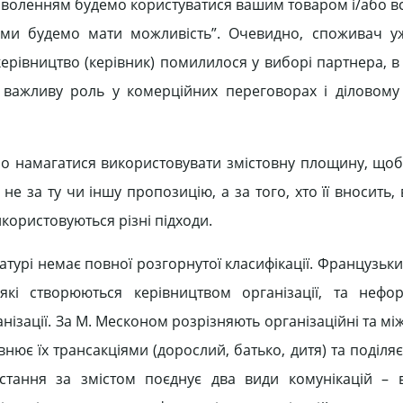
адоволенням будемо користуватися вашим товаром і/або в
и ми будемо мати можливість”. Очевидно, споживач 
ерівництво (керівник) помилилося у виборі партнера, в
 важливу роль у комерційних переговорах і діловому 
но намагатися використовувати змістовну площину, що
не за ту чи іншу пропозицію, а за того, хто її вносить, 
икористовуються різні підходи.
ературі немає повної розгорнутої класифікації. Французьк
 які створюються керівництвом організації, та нефор
нізації. За М. Месконом розрізняють організаційні та мі
овнює їх трансакціями (дорослий, батько, дитя) та поділяє
стання за змістом поєднує два види комунікацій – 