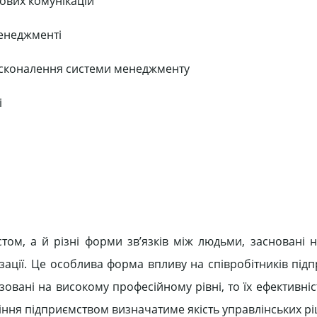
ових комунікацій
менеджменті
досконалення системи менеджменту
і
істом, а й різні форми зв’язків між людьми, засновані 
ізації. Це особлива форма впливу на співробітників під
зовані на високому професійному рівні, то їх ефективніс
іння підприємством визначатиме якість управлінських рі