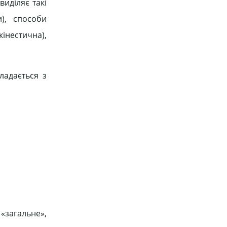
виділяє такі
и), способи
інестична),
ладається з
«загальне»,