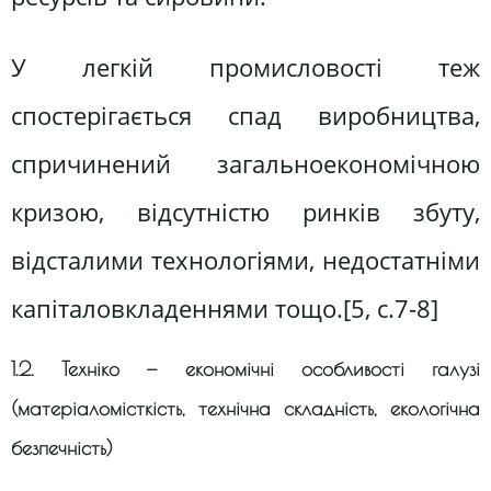
У легкій промисловості теж
спостерігається спад виробництва,
спричинений загальноекономічною
кризою, відсутністю ринків збуту,
відсталими технологіями, недостатніми
капіталовкладеннями тощо.[5, c.7-8]
1.2. Техніко — економічні особливості галузі
(матеріаломісткість, технічна складність, екологічна
безпечність)