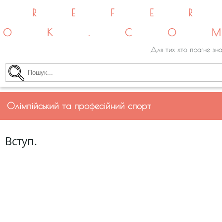
REFE
OK.CO
Для тих хто прагне зна
Олімпійський та професійний спорт
Вступ.