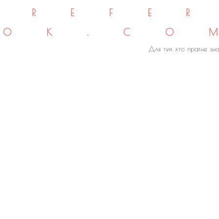
REFE
OK.CO
Для тих хто прагне зна