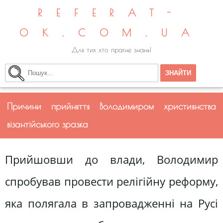
REFERAT-
OK.COM.UA
Для тих хто прагне знань!
Причини прийняття Володимиром християнства
візантійського зразка
Прийшовши до влади, Володимир
спробував провести релігійну реформу,
яка полягала в запровадженні на Русі