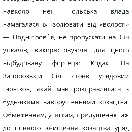
навколо неї. Польська влада
намагалася їх ізолювати від «волості»
— Подніпров´я, не пропускати на Січ
утікачів, використовуючи для цього
відбудовану фортецю Кодак. На
Запорозькій Січі стояв урядовий
гарнізон, який мав розправлятися з
будь-якими заворушеннями козацтва.
Обмеженням, утискам, придушенню аж
до повного знищення козацтва уряд