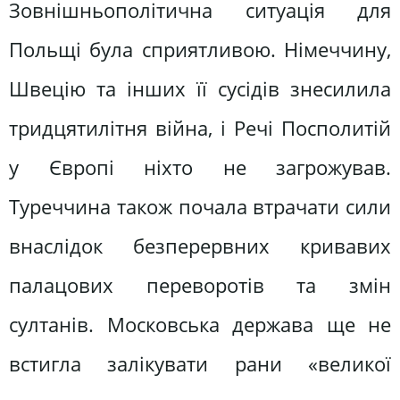
Зовнішньополітична ситуація для
Польщі була сприятливою. Німеччину,
Швецію та інших її сусідів знесилила
тридцятилітня війна, і Речі Посполитій
у Європі ніхто не загрожував.
Туреччина також почала втрачати сили
внаслідок безперервних кривавих
палацових переворотів та змін
султанів. Московська держава ще не
встигла залікувати рани «великої