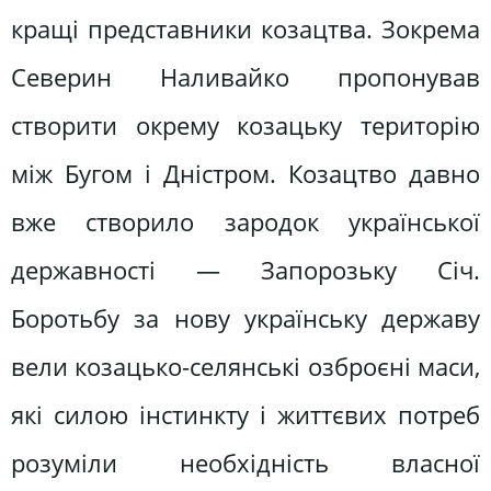
кращі представники козацтва. Зокрема
Северин Наливайко пропонував
створити окрему козацьку територію
між Бугом і Дністром. Козацтво давно
вже створило зародок української
державності — Запорозьку Січ.
Боротьбу за нову українську державу
вели козацько-селянські озброєні маси,
які силою інстинкту і життєвих потреб
розуміли необхідність власної