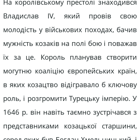
На королівському престолі знаходився
Владислав IV, який провів свою
молодість у військових походах, бачив
мужність козаків на полі бою і поважав
їх за це. Король планував створити
могутню коаліцію європейських країн,
в яких козацтво відігравало б ключову
роль, і розгромити Турецьку імперію. У
1646 р. він навіть таємно зустрічався з
представниками козацької старшини,
серед яких був Богдан Хмельницький, і