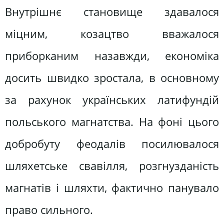
Внутрішнє становище здавалося
міцним, козацтво вважалося
приборканим назавжди, економіка
досить швидко зростала, в основному
за рахунок українських латифундій
польського магнатства. На фоні цього
добробуту феодалів посилювалося
шляхетське свавілля, розгнузданість
магнатів і шляхти, фактично панувало
право сильного.