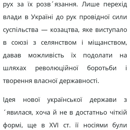
рух за їх розв´язання. Лише перехід
влади в Україні до рук провідної сили
суспільства — козацтва, яке виступало
в союзі з селянством і міщанством,
давав можливість їх подолати на
шляхах революційної боротьби і
творення власної державності.
Ідея нової української держави з
´явилася, хоча й не в достатньо чіткій
формі, ще в XVI ст. її носіями були