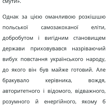
смути».
Однак за цією оманливою розкішшю
польської самозакоханої еліти,
добробутом і вигідним становищем
держави приховувався назріваючий
вибух повстання українського народу,
до якого він був майже готовий. Але
бракувало керівника, вождя,
авторитетного і відомого, відважного,
розумного й енергійного, якому б