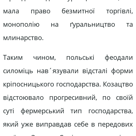
мала право безмитної торгівлі,
монополію на ґуральництво та
млинарство.
Таким чином, польські феодали
силоміць нав´язували відсталі форми
кріпосницького господарства. Козацтво
відстоювало прогресивний, по своїй
суті фермерський тип господарства,
який уже виправдав себе в передових