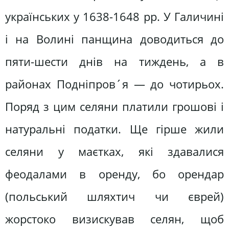
українських у 1638-1648 pp. У Галичині
і на Волині панщина доводиться до
пяти-шести днів на тиждень, а в
районах Подніпров´я — до чотирьох.
Поряд з цим селяни платили грошові і
натуральні податки. Ще гірше жили
селяни у маєтках, які здавалися
феодалами в оренду, бо орендар
(польський шляхтич чи єврей)
жорстоко визискував селян, щоб