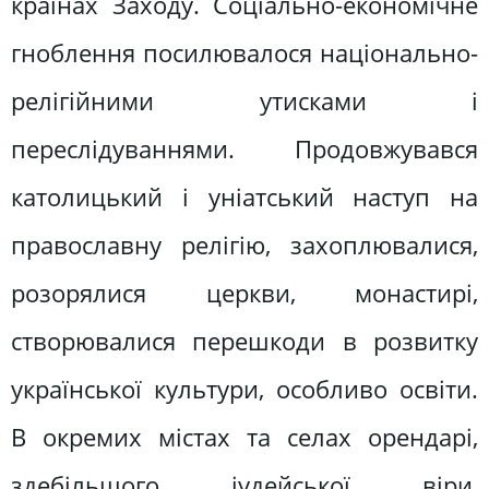
країнах Заходу. Соціально-економічне
гноблення посилювалося національно-
релігійними утисками і
переслідуваннями. Продовжувався
католицький і уніатський наступ на
православну релігію, захоплювалися,
розорялися церкви, монастирі,
створювалися перешкоди в розвитку
української культури, особливо освіти.
В окремих містах та селах орендарі,
здебільшого іудейської віри,