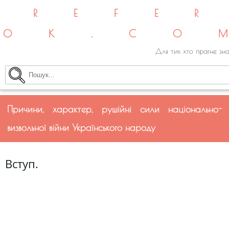
REFE
OK.CO
Для тих хто прагне зна
Причини, характер, рушійні сили національно-
визвольної війни Українського народу
Вступ.