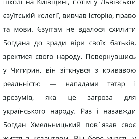
школі на Київщині, потім у Львівській
єзуїтській колегії, вивчав історію, право
та мови. Єзуїтам не вдалося схилити
Богдана до зради віри своїх батьків,
зректися свого народу. Повернувшись
у Чигирин, він зіткнувся з кривавою
реальністю — нападами татар і
зрозумів, яка це загроза для
українського народу. Раз і назавжди
Богдан Хмельницький пов´язав своє
життя з козацтвом. Він бере участь у