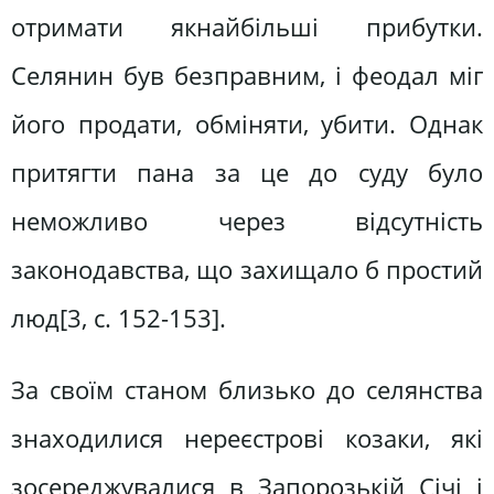
отримати якнайбільші прибутки.
Селянин був безправним, і феодал міг
його продати, обміняти, убити. Однак
притягти пана за це до суду було
неможливо через відсутність
законодавства, що захищало б простий
люд[3, c. 152-153].
За своїм станом близько до селянства
знаходилися нереєстрові козаки, які
зосереджувалися в Запорозькій Січі і