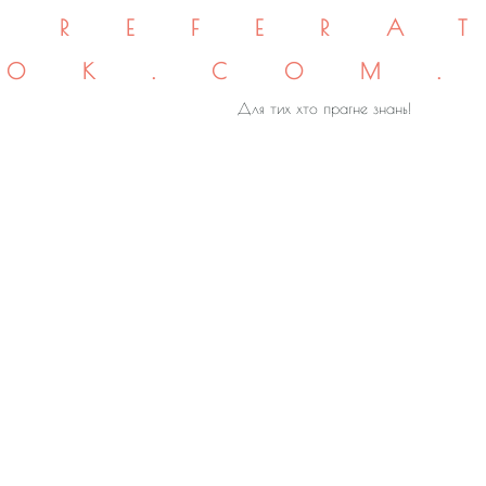
REFERA
OK.COM
Для тих хто прагне знань!