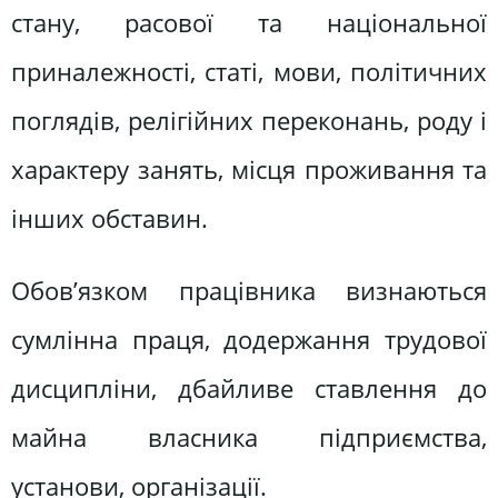
стану, расової та національної
приналежності, статі, мови, політич­них
поглядів, релігійних переконань, роду і
характеру занять, місця проживання та
інших обставин.
Обов’язком працівника визнаються
сумлінна праця, додер­жання трудової
дисципліни, дбайливе ставлення до
майна влас­ника підприємства,
установи, організації.