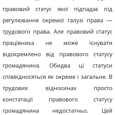
правовий ста­тус якої підпадає під
регулювання окремої галузі права —
тру­дового права. Але правовий статус
працівника не може існува­ти
відокремлено від правового статусу
громадянина. Обидва ці статуси
співвідносяться як окреме і загальне. В
трудових відно­синах просто
констатації правового статусу
громадянина недо­статньо. Цей