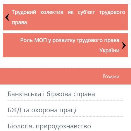
Трудовий колектив як суб’єкт трудового
права
Роль МОП у розвитку трудового права
України
Розділи
Банківська і біржова справа
БЖД та охорона праці
Біологія, природознавство