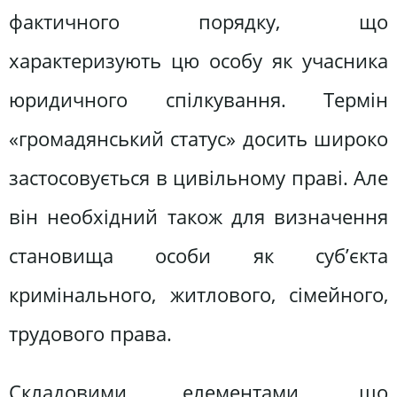
фактич­ного порядку, що
характеризують цю особу як учасника
юри­дичного спілкування. Термін
«громадянський статус» досить широко
застосовується в цивільному праві. Але
він необхідний також для визначення
становища особи як суб’єкта
криміналь­ного, житлового, сімейного,
трудового права.
Складовими елементами, що