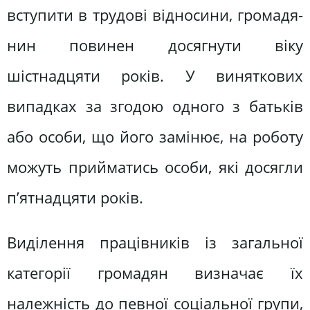
вступити в трудові відносини, громадя­
нин повинен досягнути віку
шістнадцяти років. У виняткових
випадках за згодою одного з батьків
або особи, що його замі­нює, на роботу
можуть прийматись особи, які досягли
п’ятнад­цяти років.
Виділення працівників із загальної
категорії громадян виз­начає їх
належність до певної соціальної групи,